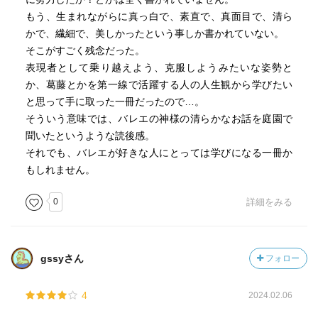
もう、生まれながらに真っ白で、素直で、真面目で、清ら
かで、繊細で、美しかったという事しか書かれていない。
そこがすごく残念だった。
表現者として乗り越えよう、克服しようみたいな姿勢と
か、葛藤とかを第一線で活躍する人の人生観から学びたい
と思って手に取った一冊だったので…。
そういう意味では、バレエの神様の清らかなお話を庭園で
聞いたというような読後感。
それでも、バレエが好きな人にとっては学びになる一冊か
もしれません。
0
詳細をみる
gssyさん
フォロー
4
2024.02.06