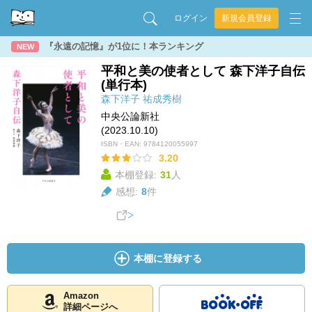
ログイン
新規会員登録
『永遠の記憶』が1位に！本ランキング
NEW
平和と美の使者として 森下洋子自伝
(単行本)
森下洋子
祐成秀樹
中央公論新社
(2023.10.10)
ISBN・EAN:
9784120055997
3.20
本棚登録:
31
人
感想:
8
件
本棚に登録する
Amazon
詳細ページへ