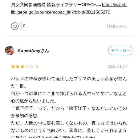
男女共同参画機構 情報ライブラリーOPACへ→
https://winet-
lib.jgepa.go.jp/bunken/opac_link/bibid/BB11565276
0
詳細をみる
KumoiAmyさん
フォロー
3
2026.01.24
バレエの神様が導いて誕生したプリマの美しい言葉が並ん
だ一冊。
何か一つの事にここまで捧げられる人生ってすごいなぁと
心の底から思いました。
「森下洋子」って、だから「森下洋子」なんだ…というの
が最初の感想。
ただ、人間の中に潜む美しくないもの、真っ白ではいられ
ないものにどう立ち向かい、素直に、美しくいられるよう
に努力したか？とかは全く書かれていません。