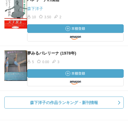
森下洋子
10
3.50
2
夢みるバレリーナ (1978年)
5
0.00
3
森下洋子の作品ランキング・新刊情報