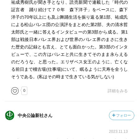
祐成秀樹氏が聞き手となり、読売新聞で連載した「時代の
証言者 踊り続けて７０年 森下洋子」をベースに、森下
洋子の70年以上にも及ぶ舞踊生活を振り返る第1部、祐成氏
による松山バレエ団の公演評をまとめた第2部、夫の清水哲
太郎氏と一緒に答えるインタビューの第3部から成る。第1
部は戦後日本バレエ界および世界のバレエ界のまさに生き
た歴史の記録とも言え、とても面白かった。第3部のインタ
ビューで、この方はバレエと共に生きてそのまま永らえる
のだろうな、と思った。エリザベス女王のように、亡くな
る前日まで稽古場(仕事場)にいて、眠るように天寿を全うし
そうである。(私はその時まで生きている気がしない)
0
詳細をみる
中央公論新社さん
フォロー
2023.11.13