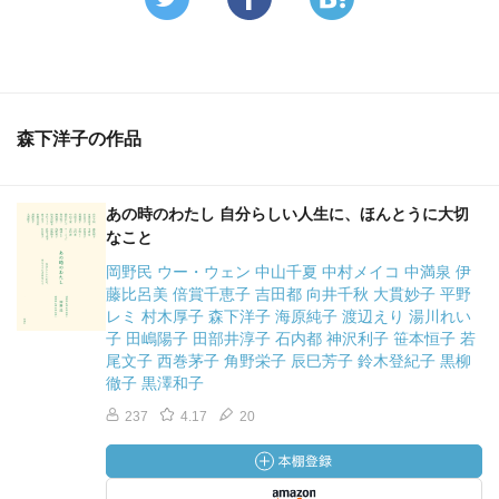
森下洋子の作品
あの時のわたし 自分らしい人生に、ほんとうに大切
なこと
岡野民 ウー・ウェン 中山千夏 中村メイコ 中満泉 伊
藤比呂美 倍賞千恵子 吉田都 向井千秋 大貫妙子 平野
レミ 村木厚子 森下洋子 海原純子 渡辺えり 湯川れい
子 田嶋陽子 田部井淳子 石内都 神沢利子 笹本恒子 若
尾文子 西巻茅子 角野栄子 辰巳芳子 鈴木登紀子 黒柳
徹子 黒澤和子
237
4.17
20