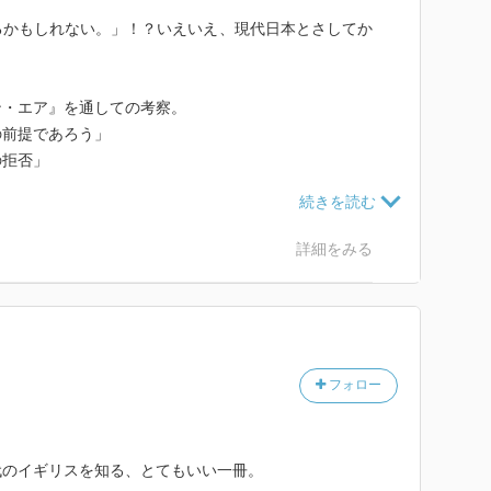
るかもしれない。」！？いえいえ、現代日本とさしてか
ン・エア』を通しての考察。
の前提であろう」
の拒否」
名作。
もあっぱれ、おしむらくは、彼は未婚の女性による創作
詳細をみる
みてこれだけは言えると思ったのは、自分の力に拠るも
魔なだけだな、ということ。
悪いこと”とは思えない。
己弁護か？）
フォロー
ぽっちの敬意も払えないが。
代のイギリスを知る、とてもいい一冊。