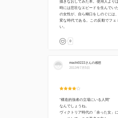
描きなおしてみた本。使用人より
時には悲壮なエピードを生んでい
の女性が、自ら糊口をしのぐには
変な時代である。この反動でフェ
い。
0
machi0222
さん
の感想
2013年7月5日
“構造的強者の立場にいる人間”
なんでしょうね。
ヴィクトリア時代の「余った女」