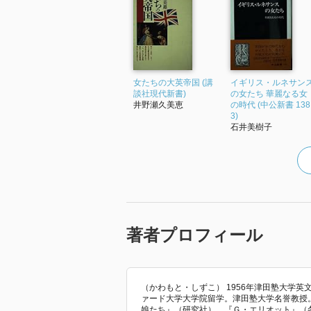
女たちの大英帝国 (講
イギリス・ルネサン
談社現代新書)
の女たち 華麗なる女
井野瀬久美恵
の時代 (中公新書 138
3)
石井美樹子
著者プロフィール
（かわもと・しずこ） 1956年津田塾大学英文
ァード大学大学院留学。津田塾大学名誉教授
娘たち』（研究社）、『Ｇ・エリオット』（