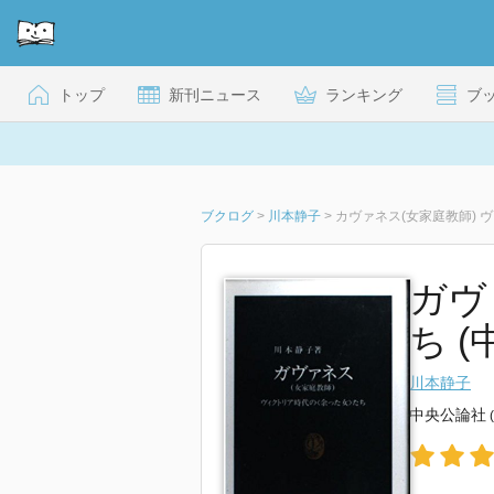
トップ
新刊ニュース
ランキング
ブ
ブクログ
>
川本静子
>
カヴァネス(女家庭教師)
ガヴ
ち (
川本静子
中央公論社