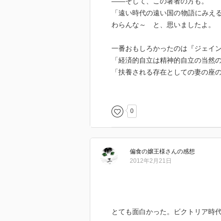
――そして、この著者の方も。
「遠い時代の遠い国の物語にみえ
わらんな～ と、思いましたよ。
一番おもしろかったのは『ジェイ
「経済的自立は精神的自立の当然
「扶養される存在としての妻の座
ジェインかっこよすぎる。さすが
そんな女を愛したロチェスター氏
の世界の男であることだろう。
0
現実のガヴァネスたちの生き様を
のでないプライドは生きるのに邪
偏食の嬢王様
さん
の感想
ただ、そのプライドにすがるのが”
2012年2月21日
ひとは誰しも弱いものです。（自
それを押し付ける社会にはこれっ
とても面白かった。ビクトリア時