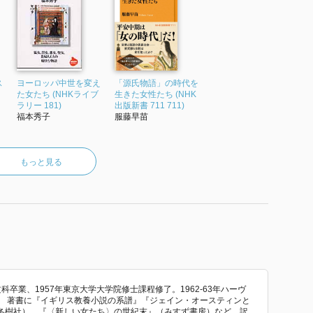
ス
ヨーロッパ中世を変え
「源氏物語」の時代を
た女たち (NHKライブ
生きた女性たち (NHK
ラリー 181)
出版新書 711 711)
福本秀子
服藤早苗
もっと見る
科卒業、1957年東京大学大学院修士課程修了。1962-63年ハーヴ
。 著書に『イギリス教養小説の系譜』『ジェイン・オースティンと
冬樹社）、『〈新しい女たち〉の世紀末』（みすず書房）など。訳