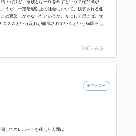
は格上だけど、家族とは一線を画すという半端加減が、
たようだ。一定階層以上の社会において、扶養される側
、この職業しかかなったというが、今にして思えば、大
ミニズムという流れが醸成されていくという構図らし
詳細をみる
フォロー
に関してのレポートを残した人間は、