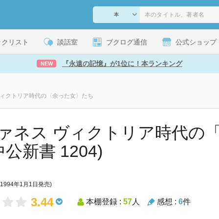
ックリスト
談話室
ブクログ通信
公式ショップ
『永遠の記憶』が1位に！本ランキング
NEW
 ヴィクトリア時代の〈余った女〉たち
ァネス ヴィクトリア時代の
中公新書 1204)
(1994年1月1日発売)
3.44
本棚登録 :
57
人
感想 :
6
件