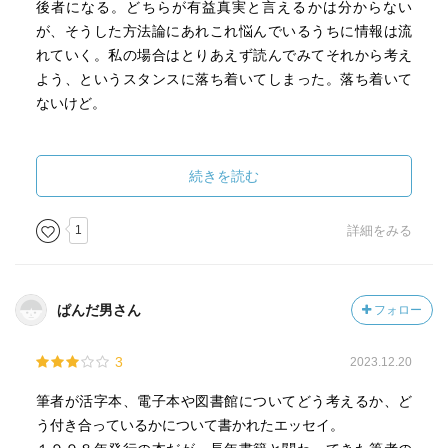
後者になる。どちらが有益真実と言えるかは分からない
が、そうした方法論にあれこれ悩んでいるうちに情報は流
れていく。私の場合はとりあえず読んでみてそれから考え
よう、というスタンスに落ち着いてしまった。落ち着いて
ないけど。
本書をきっかけに図書館を見直すこととなる人も多いと
想像する。情報収集として図書館はもっとも経済的なもの
続きを読む
ではあるが、その便宜性ではインターネットに劣る。そこ
で本書で提案しているのは、図書館は従来のように「〜を
1
詳細をみる
調べる」ということではなく、ぶらりと入って目に入った
本をパラパラとめくってみる。これはどうしても読みたい
本があればAmazonnで検索して注文し、町の本屋へはぶら
ぱんだ男さん
フォロー
りと入って立ち読みして偶然出会った本を見つけて買って
いく、という住み分けに対応している。
3
2023.12.20
情報と食は人間が生きていくのに不可欠なもの。着るも
筆者が活字本、電子本や図書館についてどう考えるか、ど
のや住むところがなくても「絶対に生きていけない」とい
う付き合っているかについて書かれたエッセイ。
うわけではない。水分や栄養がなければ「生物として生き