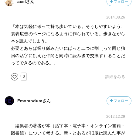
axelさん
フォロー
第4章「図書館とつきあう」：第1章と同じ感想だが、この
著者の図書館の使い方はやはり情報収集が主で、デジタル
2014.08.26
コンテンツの発展と相性がよさそうだ。一方で図書館のメ
リットとして挙げられている、新刊書店で出会えない本と
「本は気軽に破って持ち歩いている。そうしやすいよう、
の出会い、貴重資料にぶつかる可能性、一つのテーマにつ
裏表広告のページになるように作られている。歩きながら
いてまとめて読めることという3点は、言い換えれば偶然性
本を読んでしまう。
と一覧性。検索型のインターネットでは未だ少しカバーし
必要とあらば握り飯みたいにぱっと二つに割（って同じ独
づらい点だ。後半の30年後予測では、端末の使い勝手がそ
房の活字に飢えた仲間と同時に読み後で交換す）ることだ
れほど向上することはないだろうと見込んでいるが、現在
ってできるのである。」
のスマホ・タブレット隆盛を見るとこちらは危うい。
0
詳細をみる
ハードウェアの進歩は予想を超えてくるが、人とコンテン
ツの関係においては依然としてそのままな課題もある。こ
のへんに今後を考えるヒントがありそうでもある。
Emorandumさん
フォロー
2012.12.29
編集者の著者が本（活字本・電子本・オンライン書籍・
図書館）について考える。新～とあるが旧版は読んだ事が