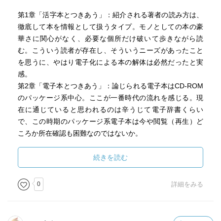
第1章「活字本とつきあう」：紹介される著者の読み方は、
徹底して本を情報として扱うタイプ。モノとしての本の豪
華さに関心がなく、必要な個所だけ破いて歩きながら読
む。こういう読者が存在し、そういうニーズがあったこと
を思うに、やはり電子化による本の解体は必然だったと実
感。
第2章「電子本とつきあう」：論じられる電子本はCD-ROM
のパッケージ系中心。ここが一番時代の流れを感じる。現
在に通じていると思われるのは辛うじて電子辞書くらい
で、この時期のパッケージ系電子本は今や閲覧（再生）ど
ころか所在確認も困難なのではないか。
第3章「インターネットでの読書」：コンテンツがボランテ
ィア精神＝無料で提供されていることの価値が繰り返し強
続きを読む
調されている。2000年代前半くらいまで、インターネット
について書いた本の雰囲気はこのように明るかったなと今
0
詳細をみる
では懐かしい。無償文化が商業化されていく過程につい
て、同時期に読んでいたこの本を連想。[
https://booklog.jp/item/1/4532322189
]