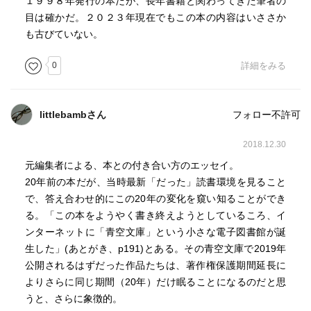
１９９８年発行の本だが、長年書籍と関わってきた筆者の
ていけない」。そして情報がなければ「人間として生きて
目は確かだ。２０２３年現在でもこの本の内容はいささか
いけない」。最近は情報を安易に規制したりといった「情
も古びていない。
報に対する敬意」が欠けているように思える。もっともこ
うした情報をないがしろにしているヒト達は一部の情報に
0
詳細をみる
ついては重要視している場合が多いのではないか。しかし
情報に「良い悪い」はない。「正しい正しくない」もな
い。情報をすべて流したうえでその受け手が「良いか悪い
littlebambさん
フォロー不許可
か」「正しいか正しくないか」判断することである。これ
は教育という情報伝達手段でも変わることはない。子供に
2018.12.30
判断力はない、というヒトもいるかもしれないが、教育を
元編集者による、本との付き合い方のエッセイ。
受けた子供が重要な判断を下すのは成人してからである。
20年前の本だが、当時最新「だった」読書環境を見ること
パターナリズムというものは親切なようにみえて人間をコ
で、答え合わせ的にこの20年の変化を窺い知ることができ
ントロールする意図が潜んでいることは覚えておきたい。
る。「この本をようやく書き終えようとしているころ、イ
ンターネットに「青空文庫」という小さな電子図書館が誕
生した」(あとがき、p191)とある。その青空文庫で2019年
公開されるはずだった作品たちは、著作権保護期間延長に
よりさらに同じ期間（20年）だけ眠ることになるのだと思
うと、さらに象徴的。