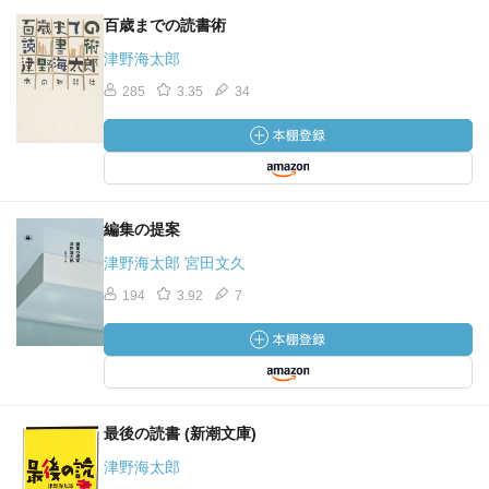
百歳までの読書術
津野海太郎
285
3.35
34
編集の提案
津野海太郎 宮田文久
194
3.92
7
最後の読書 (新潮文庫)
津野海太郎