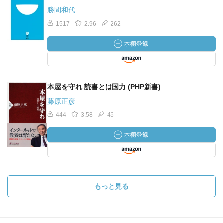
勝間和代
1517
2.96
262
本屋を守れ 読書とは国力 (PHP新書)
藤原正彦
444
3.58
46
もっと見る