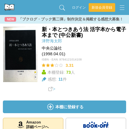
ログイン
新規会員登録
「ブクログ・ブック第二弾」制作決定＆掲載する感想大募集！
NEW
新・本とつきあう法 活字本から電子
本まで (中公新書)
津野海太郎
中央公論社
(1998.04.01)
ISBN・EAN:
9784121014108
3.31
本棚登録:
73
人
感想:
11
件
本棚に登録する
Amazon
詳細ページへ