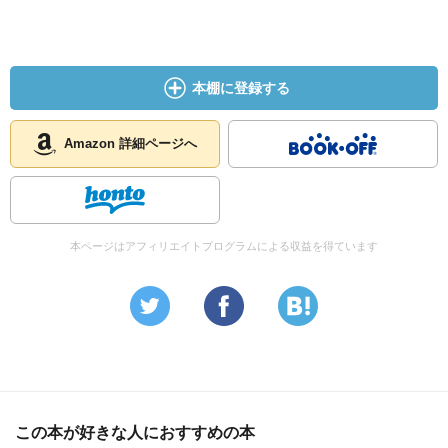
☆☆☆☆☆☆☆ 読後の個人的な満足度
共感度（空振り三振・一部・参った！）
読書の速度（時間がかかった・普通・一気に読んだ）
本棚に登録する
［ 関連図書 ］
Amazon 詳細ページへ
［ 参考となる書評 ］
本ページはアフィリエイトプログラムによる収益を得ています
この本が好きな人におすすめの本