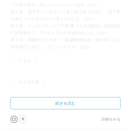
うの本も破る；本はパンフレットである ほか）
第２章 電子本とつきあう（電子本は本ではない；電子本
も本だ；マルチメディア本をたのしむ ほか）
第３章 インターネットでの読書（タダの雑誌；知的財産
に所有権なし；グーテンベルク計画のゆくえ ほか）
第４章 図書館とつきあう（図書館散歩派；独学者による
独学者のための…；コピーとＯＣＲ ほか）
［ ＰＯＰ ］
［ おすすめ度 ］
☆☆☆☆☆☆☆ おすすめ度
☆☆☆☆☆☆☆ 文章
続きを読む
☆☆☆☆☆☆☆ ストーリー
☆☆☆☆☆☆☆ メッセージ性
0
詳細をみる
☆☆☆☆☆☆☆ 冒険性