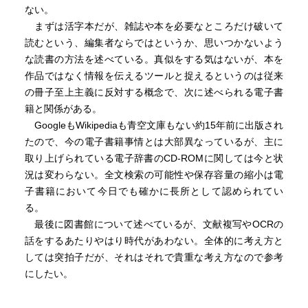
ない。
まずは活字本だが、雑誌や本を必要なところだけ破いて
読むという、編集者ならではというか、思いつかないよう
な読書の方法を述べている。真似をする気はないが、本を
作品ではなく情報を伝えるツールと捉えるというのは従来
の冊子至上主義に反対する概念で、次に述べられる電子書
籍と関係がある。
GoogleもWikipediaも青空文庫もない約15年前に出版され
たので、今の電子書籍事情とは大部異なっているが、主に
取り上げられている電子辞書のCD-ROMに関しては今と状
況は変わらない。全文検索の可能性や保存容量の縮小は電
子書籍において今日でも確かに長所として認められてい
る。
最後に図書館について述べているが、文献複写やOCRの
話をするあたりやはり時代があわない。全体的に考え方と
しては突拍子だが、それはそれで貴重な考え方なので参考
にしたい。