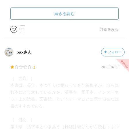
続きを読む
0
詳細をみる
baxさん
フォロー
1
2011.04.03
［ 内容 ］
本書は、長年、本づくりに携わってきた編集者が、自ら読
む本にどう対しているかを、活字本、電子本、インターネ
ット上の読書、図書館、というテーマごとに示す自在な読
書のすすめである。
［ 目次 ］
第１章 活字本とつきあう（雑誌は破りながら読む；ふつ