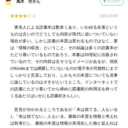
風水 空さん
フォロー
4
2015.09.06
著名人による読書本は数多くあり、いわゆる名著という
ものは古いのでどうしても内容が現代に追いついていない
場合が多い。しかし読書の本質は変わるものではなく、要
は「情報の収拾」ということ。その結論は多くの読書本が
たどり着いているものであろう。本書は20世紀に出版され
ているので、その内容は古そうなイメージがあるが、現状
のKindleまでは網羅していないものの電子本の可能性にまで
しっかりと言及しており、しかもその本質についても見事
に論じているのはさすがというところ。インターネットで
の読書にたどり着いてから締めに図書館の利用法を持って
くるあたりはいかにも読書好きらしい。
意見が分かれるところであるが「本は捨てる」人もいる
し「本は捨てない」人もいる。書籍の本質を情報と考えれ
ば前者だし、書籍の本質は情報が具現化した物と捉えれば