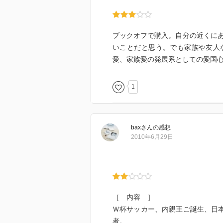
ブックオフで購入。自分の近くに
いことだと思う。でも家族や友人
愛、家族愛の発展系としての愛国
1
bax
さん
の感想
2010年6月29日
［ 内容 ］
Ｗ杯サッカー、内親王ご誕生、日本
者。