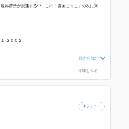
、世界情勢が混迷する中、この「愛国ごっこ」の次に来
１‐２００２
える国」か？
ショナリズム
―三つのシナリオ
詳細をみる
ニストの予言から
フォロー