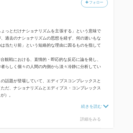
フォロー
ちょっとだけナショナリズムを主張する」という意味で
が、過去のナショナリズムの思想を経ず、何の迷いもな
のは当たり前」という短絡的な理由に因るものを指して
舞台観戦における、直情的・即応的な反応に論を発し、
学者らしく個々の人間の内側から淡々冷静に分析してい
スの話題が登場していて、エディプスコンプレックスと
（ただ、ナショナリズムとエディプス・コンプレックス
たが）。
から云うと、諸々の反論はできそうだし、無条件に彼女
右翼も左翼もなく自虐的歴史観にも飽きてきたこの時代
う。
詳細をみる