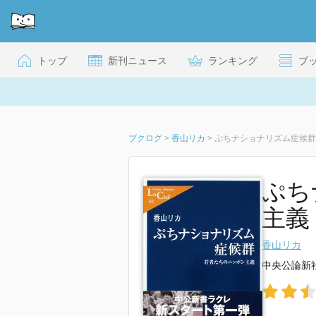
トップ
新刊ニュース
ランキング
ブ
ブクログ
>
香山リカ
>
ぷちナショナリズム症候群
ぷち
主義
香山リカ
中央公論新