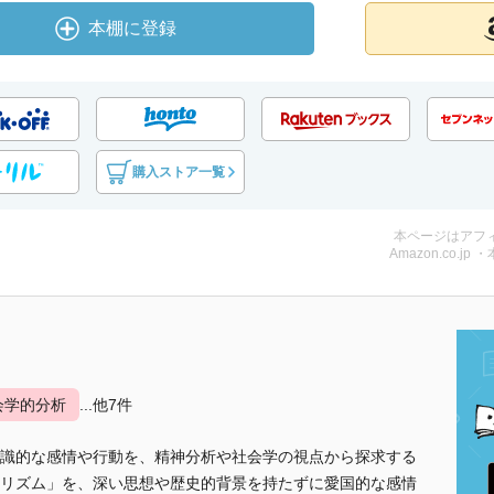
本棚に登録
購入ストア一覧
本ページはアフ
Amazon.co.jp 
会学的分析
...他7件
識的な感情や行動を、精神分析や社会学の視点から探求する
リズム」を、深い思想や歴史的背景を持たずに愛国的な感情