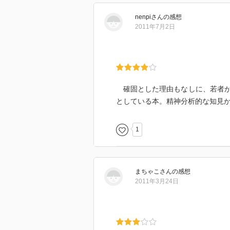
nenpi
さん
の感想
2011年7月2日
確固とした理由もなしに、若者が
としている本。精神分析的な知見
1
まちゃこ
さん
の感想
2011年3月24日