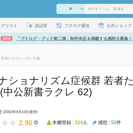
ックリスト
談話室
ブクログ通信
公式ショップ
「ブクログ・ブック第二弾」制作決定＆掲載する感想大募集！
NEW
 若者たちのニッポン主義
ナショナリズム症候群 若者
 (中公新書ラクレ 62)
社
(2002年9月10日発売)
2.90
本棚登録 :
324
人
感想 :
52
件