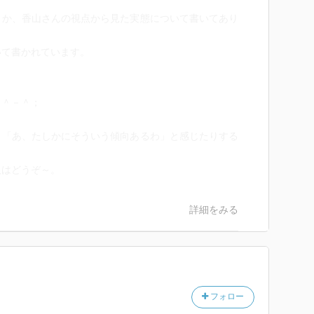
とか、香山さんの視点から見た実態について書いてあり
いて書かれています。
（＾－＾；
と「あ、たしかにそういう傾向あるわ」と感じたりする
人はどうぞ～。
詳細をみる
フォロー