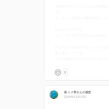
若者世代のナショナリズムの形態
ます。
そこから、愛国心や格差社会につ
読みやすい本です。
ただ、やや強引な部分もある気が
私なんかの若者世代からしてみる
事も多かったです。
わりと簡単に読める本なので暇な
1
袋 トメ男
さん
の感想
2010年12月15日