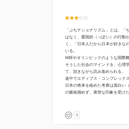
「ぷちナショナリズム」とは、「
はなく、愛国的（っぽい）の行動
く、「日本人だから日本が好きな
いる。
W杯やオリンピックのような国際
そうした社会のマインドを、心理
て、頷きながら読み進められる。
途中でエディプス・コンプレック
日本の将来を絡めた考察は面白い
の脈絡掴めず、唐突な印象を受け
実際に、W杯を応援する側の立場
の説に賛同するわけでもないが、
を見るには、有意義な視点だと思
1