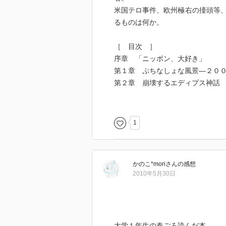
米国テロ事件、欧州極右の擡頭等
るものは何か。
［ 目次 ］
序章 「ニッポン、大好き」
第１章 ぷちなしょな風景―２００
第２章 崩壊するエディプス神話
第３章 日本は「本当のことを言
第４章 進む階層化、変容するナ
第５章 「愛国ごっこ」のゆくえ
1
終章 歴史への責任―あるコラム
［ ＰＯＰ ］
かのこ*mori
さん
の感想
2010年5月30日
［ おすすめ度 ］
☆☆☆☆☆☆☆ おすすめ度
大学１年生の春ごろ読んだ本。