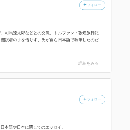
本文化を正しく理解できると認める」とある。国際人で
フォロー
セイに「同音異義語が多いことは、日本語を覚える楽し
房、司馬遼太郎などとの交流、トルファン・敦煌旅行記
るように思う
。翻訳者の手を借りず、氏が自ら日本語で執筆したのだ
詳細をみる
て大いに慰めを得た。逃避することは〜恐ろしい出来事
対して一縷の望みを抱くようになった。文学にはこのよ
フォロー
た日本語や日本に関してのエッセイ。