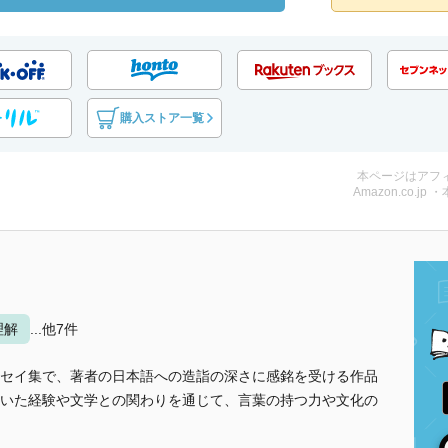
購入ストア一覧
本ページはアフ
Amazon.co.jp 
理解
...他7件
セイ集で、著者の日本語への造詣の深さに感銘を受ける作品
いた経験や文学との関わりを通じて、言葉の持つ力や文化の