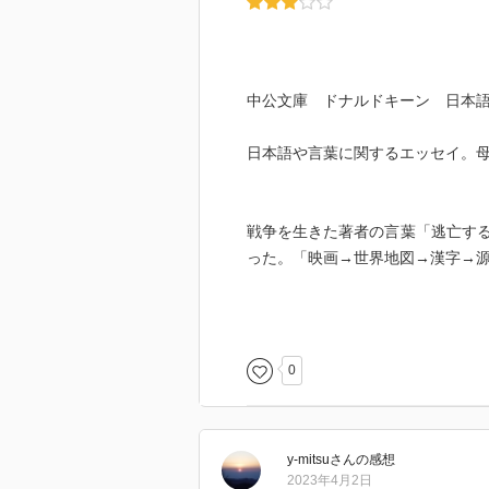
中公文庫 ドナルドキーン 日本
日本語や言葉に関するエッセイ。
戦争を生きた著者の言葉「逃亡す
った。「映画→世界地図→漢字→源
司馬遼太郎 の博識を「人本主義」
解の姿勢が 読者を捉えるのかと思
0
y-mitsu
さん
の感想
「国際人志願の方々へ」というエ
2023年4月2日