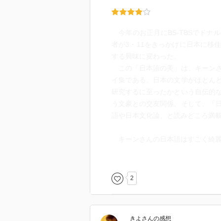
今年のお正月にBS-TBSでドナ
者が3・11をきっかけに日本に移
する興味に変わった。
この「日本語の美」は、キーンさ
イ集である。日本の文学がほとん
研究するに至ったかという自伝的
う文豪との交友関係、そして、「
語や日本文化論、と読みどころ満
キーンさんの日本語はすごく綺麗
キーンさんが繰り返し述べるのは
することが彼の唯一の生き方であ
のに対してのこだわりや、表面的
2
トに怒りや非難の感情をぶつける
な詩歌や物語・文字そのものが持
たとえば、容易には読めない字を
きよ
さん
の感想