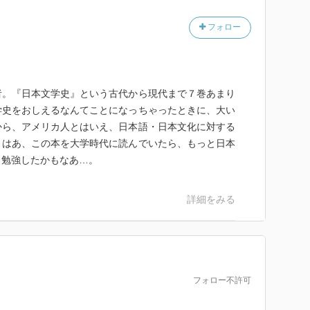
、能の扇の使い方や様式化された手の動きなどは、能が
要であるなど。
フォロー
する評価。「ローマ字日記」がなぜローマ字で書かれ
う問いを端緒にして、啄木の内面を明らかにしていく。
恵まれていた啄木は、一方で一貫性のある思想を持た
者。『日本文学史』という古代から現代まで７巻あまり
がなかった。本人はそのことに自覚的でなく、自分自身
学史をおしえるなんてことになっちゃったときに、大い
と評して時代の束縛を脱した。これをキーンさんは「き
から、アメリカ人とはいえ、日本語・日本文化に対する
悲劇的な詩人でとしての一面ではなく、自分の書くもの
。はあ、この本を大学時代に読んでいたら、もっと日本
焦点を当てる。
と勉強したかもなあ…。
ィーに興味を示している人がたくさんいると聞く。私
詳細をみる
ンさんの書に目を通すことで、自分たちの祖先のルーツ
か？特に、教科書の教えるマニュアル的で一面的なもの
それには「世界から見た日本」の書物を読むことは適し
に成り下がってしまわないように。
フォロー不許可