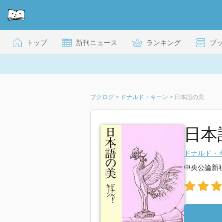
トップ
新刊ニュース
ランキング
ブ
ブクログ
>
ドナルド・キーン
>
日本語の美
日本
ドナルド・
中央公論新