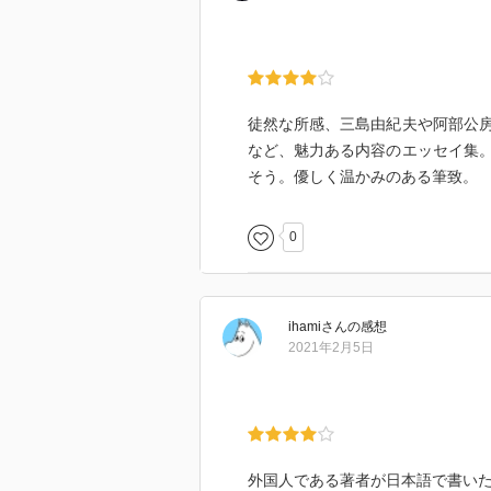
ない、外人も同じ人間であり〜日
なくとも、その通りと思う
「技師の義姉の義歯」というエッ
徒然な所感、三島由紀夫や阿部公
み」とある。漢字の面白さでもあ
など、魅力ある内容のエッセイ集
そう。優しく温かみのある筆致。
「日本文学に期待するもの」
0
源氏物語〜が描いた世界に逃避し
を忘れることができたし、人間に
うな機能がある
ihami
さん
の感想
2021年2月5日
外国人である著者が日本語で書い