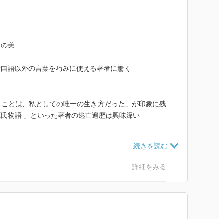
語の美
母国語以外の言葉を巧みに使える著者に驚く
ることは、私としての唯一の生き方だった」が印象に残
氏物語 」といった著者の逃亡遍歴は興味深い
の現れと捉えた点は なるほどと思う。そういう人間理
った
詳細をみる
ッセイに「国際人は 外国人に対して、異人意識を持た