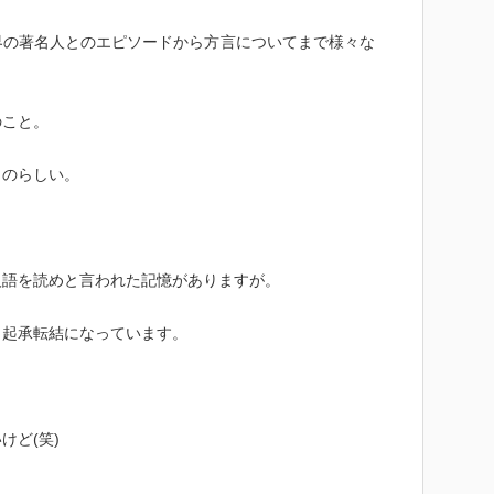
界の著名人とのエピソードから方言についてまで様々な
のこと。
ものらしい。
人語を読めと言われた記憶がありますが。
く起承転結になっています。
けど(笑)