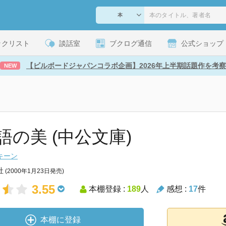
ックリスト
談話室
ブクログ通信
公式ショップ
【ビルボードジャパンコラボ企画】2026年上半期話題作を考察
NEW
語の美 (中公文庫)
キーン
社
(2000年1月23日発売)
3.55
本棚登録 :
189
人
感想 :
17
件
本棚に登録