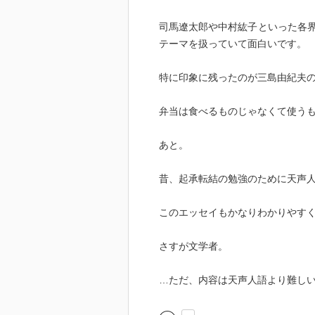
司馬遼太郎や中村紘子といった各
テーマを扱っていて面白いです。
特に印象に残ったのが三島由紀夫
弁当は食べるものじゃなくて使う
あと。
昔、起承転結の勉強のために天声
このエッセイもかなりわかりやす
さすが文学者。
…ただ、内容は天声人語より難しい