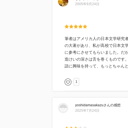
る美的な意味を狙っていた、とか
2005年9月24日
美の創造を目的としている故に重
最も面白かったのは石川啄木に対
なければならなかったのか、とい
即興詩人としての類い稀な才能に
筆者はアメリカ人の日本文学研究
なかったがゆえ、小説を書く根気
の大著があり、私が高校で日本文
を「あてはまらぬ 無用なカギ」
に参考にさせてもらいました。だ
わめて現代的」と評する。啄木の
造けいの深さは舌を巻くものです
のウソを認めるユーモアな一面に
語に興味を持って、もっとちゃん
世界には日本（人）のメンタリテ
1
たちは、その先達ともいえるキー
を問い直す必要があるのではない
の見方を少しずらして見ること。
ているのではないか？
yoshidamasakazu
さん
の感想
「美しい国」が単なるスローガン
2025年7月24日