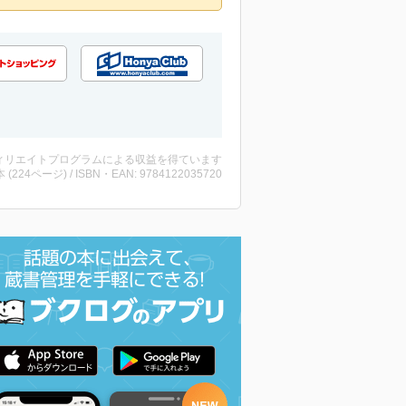
ィリエイトプログラムによる収益を得ています
・本 (224ページ) / ISBN・EAN: 9784122035720