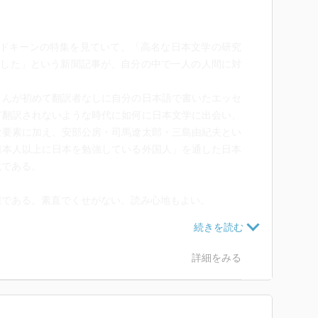
ルドキーンの特集を見ていて、「高名な日本文学の研究
住した」という新聞記事が、自分の中で一人の人間に対
んが初めて翻訳者なしに自分の日本語で書いたエッセ
ど翻訳されないような時代に如何に日本文学に出会い、
な要素に加え、安部公房・司馬遼太郎・三島由紀夫とい
日本人以上に日本を勉強している外国人」を通した日本
載である。
である。素直でくせがない。読み心地もよい。
、大戦前後という激動の時代に言語や文学に「逃亡」
ったということ。文章を読んでいると、端々に好きなも
な解釈や間違って評価されていることに対し、ストレー
詳細をみる
頑固さが垣間見えるのだが、一方で彼が、日本の伝統的
つ「美意識」に大きな魅力を感じていたのがわかる。
書く書家は、言葉が持つ意味よりも直感的に鑑賞でき