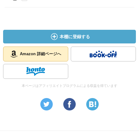
キング：25,372位<br>Amazonおすすめ度：<img
src="
http://booklog.jp/img/4.gif"><br><div
class="booklog-
review" style="margin-top:6px; padding-left:3px;"><img
src="
http://booklog.jp/img/4.gif"
align="absmiddle">戦国時
代を知るための必需資料<br></div></div><div
本棚に登録する
class="booklog-link" style="margin-top:10px;"><a
href="
http://www.amazon.co.jp/exec/obidos/ASIN/41220357
83/tokyomujyuryoku-22"
target="_blank">Amazonで詳細を
Amazon 詳細ページへ
見る</a><br><a
href="
http://booklog.jp/asin/4122035783/via=rodriguez1963
"
target="_blank">Booklogでレビューを見る</a> by <a
href="
http://booklog.jp
" target="_blank">Booklog</a><br>
本ページはアフィリエイトプログラムによる収益を得ています
</div></div><br style="clear:left"></div>