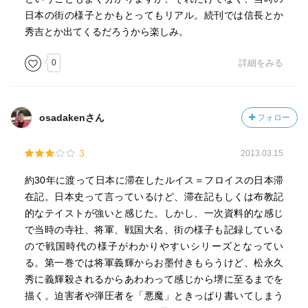
日本の街の様子とかもとってもリアル。続刊では信長とか
秀吉とか出てくるだろうから楽しみ。
0
詳細をみる
osadakenさん
フォロー
3
2013.03.15
約30年に渡って日本に滞在したルイス＝フロイスの日本滞
在記。日本史って言っているけど、滞在記もしくは布教記
的なテイストが強いと感じた。しかし、一次資料的な感じ
で当時の寺社、将軍、戦国大名、街の様子も記録している
ので戦国時代の様子がわかりやすいシリーズとなってい
る。第一巻では将軍義輝からお墨付きもらうけど、松永久
秀に義輝殺されるからあわわって感じから堺に至るまでを
描く。迫害者や弾圧者を「悪魔」ときっぱり書いてしまう