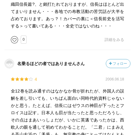
織田信長篇?、と銘打たれておりますが、信長はほとんど出
てまいりません・・・各地での布教活動の苦労話が大半を
占めております。あっ？！カバーの裏に＜信長前史を活写
する＞って書いてある・・・全史ではないのね・・・
0
詳細をみる
名乗るほどの者ではありませんさん
フォロー
4
2006.06.18
全12巻を読み通すのはなかなか骨が折れたが、外国人の誤
解を差し引いても、いちばん面白い同時代的資料じゃない
かと思う。たとえば、信長にはゼウスの神罰が下ったとフ
ロイスは記す。日本人も罰が当たったと思っただろうし、
その点はまあいっしょだが、いかに英邁であったかは、西
欧人の眼を通して初めてわかることだ。「二君」にまみえ
る高山右近の「矛盾」も。無宗教の身にとってはなんとも