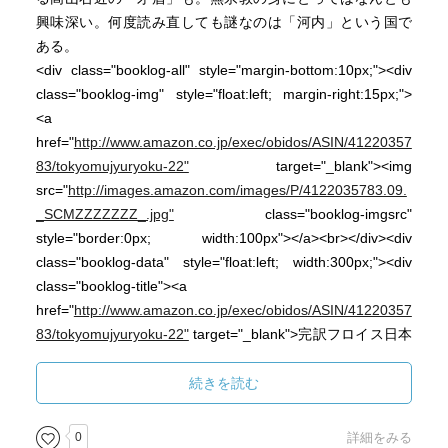
興味深い。何度読み直しても謎なのは「河内」という国で
ある。
<div class="booklog-all" style="margin-bottom:10px;"><div
class="booklog-img" style="float:left; margin-right:15px;">
<a
href="
http://www.amazon.co.jp/exec/obidos/ASIN/41220357
83/tokyomujyuryoku-22"
target="_blank"><img
src="
http://images.amazon.com/images/P/4122035783.09.
_SCMZZZZZZZ_.jpg"
class="booklog-imgsrc"
style="border:0px; width:100px"></a><br></div><div
class="booklog-data" style="float:left; width:300px;"><div
class="booklog-title"><a
href="
http://www.amazon.co.jp/exec/obidos/ASIN/41220357
83/tokyomujyuryoku-22"
target="_blank">完訳フロイス日本
史〈1〉将軍義輝の最期および自由都市堺―織田信長篇(1)
</a></div><div class="booklog-pub">ルイス フロイス, 松田
続きを読む
毅一, 川崎 桃太 / 中央公論新社(2000/01)</div><div
class="booklog-info" style="margin-top:10px;">Amazonラン
0
詳細をみる