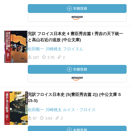
完訳 フロイス日本史 4 豊臣秀吉篇 I 秀吉の天下統一
と高山右近の追放 (中公文庫)
松田毅一 川崎桃太 フロイス,L.
107
3.70
2
完訳フロイス日本史 (5(豊臣秀吉篇 2)) (中公文庫 S
15-5)
松田毅一 川崎桃太 ルイス・フロイス
97
3.63
2