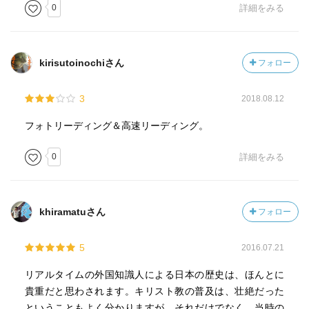
0
詳細をみる
日本側の記述と大きく異なるあたりが、興味深い点ではあ
る。
kirisutoinochiさん
フォロー
将軍義輝暗殺、大仏炎上を当時のルポルタージュとして読
めるのは、本書だけであろう。
3
2018.08.12
この時代が好きな方にはお勧めしたい一冊です。
フォトリーディング＆高速リーディング。
0
詳細をみる
khiramatuさん
フォロー
5
2016.07.21
リアルタイムの外国知識人による日本の歴史は、ほんとに
貴重だと思わされます。キリスト教の普及は、壮絶だった
ということもよく分かりますが、それだけでなく、当時の