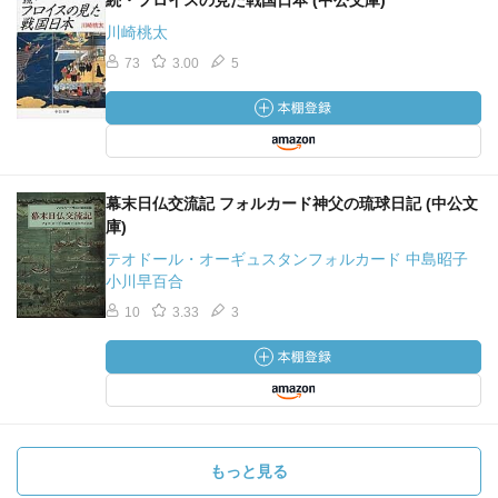
続・フロイスの見た戦国日本 (中公文庫)
川崎桃太
73
3.00
5
幕末日仏交流記 フォルカード神父の琉球日記 (中公文
庫)
テオドール・オーギュスタンフォルカード 中島昭子
小川早百合
10
3.33
3
もっと見る