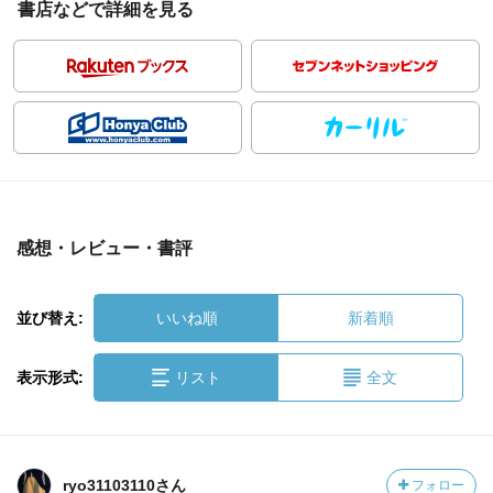
書店などで詳細を見る
感想・レビュー・書評
並び替え:
いいね順
新着順
表示形式:
リスト
全文
ryo31103110さん
フォロー