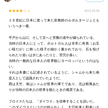
4
2013.05.09
１６世紀に日本に渡って来た宣教師のルポルタージュとも
いうべき一冊。
平戸から山口、そして京へと苦難の道中が綴られている。
当時の日本人にとって、ポルトガル人は非常に奇異（お互
い様だが）に映った様子が細かく書かれており、石を投げ
られたり追いはぎにあったりと、苦労が多い。
当時の一般的な日本人の世界観にヨーロッパというのはな
い。
それは本書にも記述されているように、シャムから来た南
蛮人として認識されていたようだ。
西は天竺、南はシャムが世界の果てであり、北は蝦夷あた
りが当時の日本人の世界を観たときの風景である。
フロイスたちは、「ダイウス」を信奉することを説いた。
このダイウスというのが紛らわしく、大日如来と勘違いさ