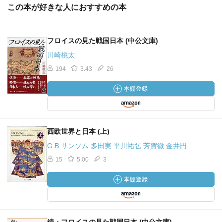
この本が好きな人におすすめの本
フロイスの見た戦国日本 (中公文庫)
川崎桃太
194
3.43
26
西欧世界と日本 (上)
G.B.サンソム 多田実 平川祐弘 芳賀徹 金井円
15
5.00
3