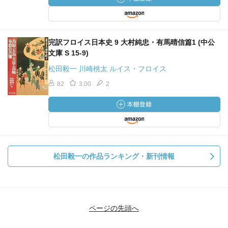
完訳フロイス日本史 9 大村純忠・有馬晴信篇1 (中公
文庫 S 15-9)
松田毅一 川崎桃太 ルイス・フロイス
82
3.00
2
松田毅一の作品ランキング・新刊情報
ページの先頭へ