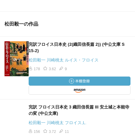
松田毅一の作品
完訳フロイス日本史 (2(織田信長篇 2)) (中公文庫 S
15-2)
松田毅一 川崎桃太 ルイス・フロイス
178
3.62
9
完訳 フロイス日本史 3 織田信長篇 III 安土城と本能寺
の変 (中公文庫)
松田毅一 川崎桃太 フロイス,L.
156
3.72
11