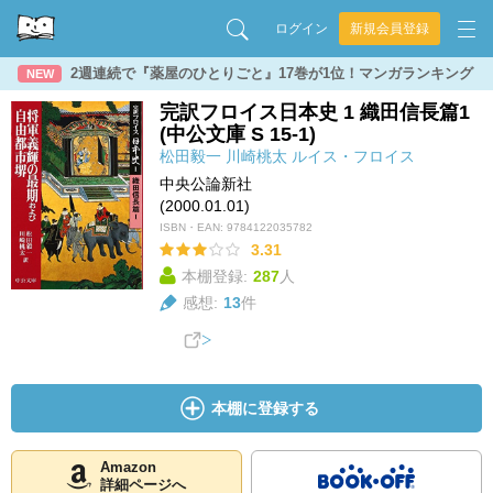
ログイン
新規会員登録
2週連続で『薬屋のひとりごと』17巻が1位！マンガランキング
NEW
完訳フロイス日本史 1 織田信長篇1
(中公文庫 S 15-1)
松田毅一
川崎桃太
ルイス・フロイス
中央公論新社
(2000.01.01)
ISBN・EAN:
9784122035782
3.31
本棚登録:
287
人
感想:
13
件
本棚に登録する
Amazon
詳細ページへ