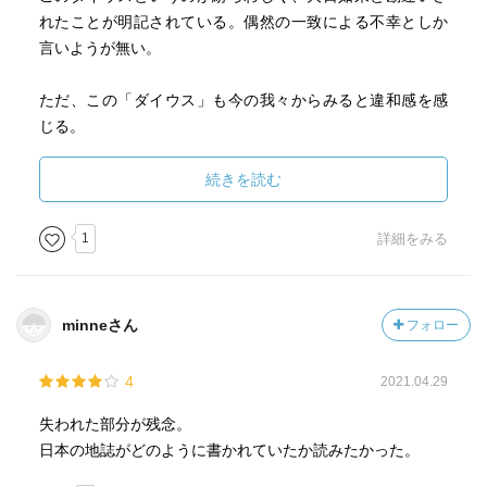
れたことが明記されている。偶然の一致による不幸としか
言いようが無い。
ただ、この「ダイウス」も今の我々からみると違和感を感
じる。
フロイスの書簡には、ほとんど「キリスト」の文字が見え
ない。
続きを読む
ダイウス教と言ってもいいほど、連呼している。
当時のキリスト教（イエズス会）は、ダイウスに関する教
1
詳細をみる
義のみを唱えていたのだろうか？
minneさん
フォロー
また、フロイスが畿内に滞在中、奈良の大仏が焼ける事件
が起きる。
4
2021.04.29
これは三好三人集と松永久秀との争いによる兵火といわれ
ていたのであるが、本書によると、勇敢なる（？）キリス
失われた部分が残念。
ト教徒が兵の中にまじっていて、偶像崇拝を嫌いこれを焼
日本の地誌がどのように書かれていたか読みたかった。
いたという。