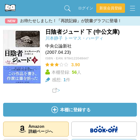
ログイン
新規会員登録
お待たせしました！「再読記録」が読書グラフに登場！
NEW
日陰者ジュード 下 (中公文庫)
川本静子
トーマス・ハーディ
中央公論新社
(2007.04.23)
ISBN・EAN:
9784122048447
3.90
本棚登録:
56
人
感想:
1
件
本棚に登録する
Amazon
詳細ページへ