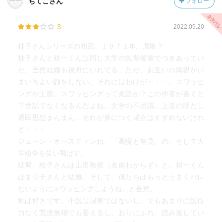
ちてこさん
フォロー
3
2022.09.20
桂子さんシリーズの初回。１９７１年。腐敗？
桂子さんと耕一くんは同じ大学の先輩後輩でつきあってい
た。当然結婚も視野にいれてる。ただ、お互いの両親がい
まいちよい顔をしない。それにはわけが・・・。スワッピ
ングが主題。スワッピングって死語か？この作者が書くと
下世話でなくなるんだよね。文学の不思議。上流の話だし
選民思想まんまん、それが鼻につく場合はすすめないけれ
ど・・・
ジェーン・オースティンね。「高慢と偏見」の。そして大
学紛争を笑い飛ばす。
結局、桂子さんは山田教授（名前わからず）と。耕一くん
はまり子さんと結婚。そして、僕たちはもっとうまくバレ
ないようにスワッピングしようね、と合意。
私は好きです。小説は現実ではないし。でもあまりに説得
力なく荒唐無稽でも萎えるし。おりにふれ、読み返してい