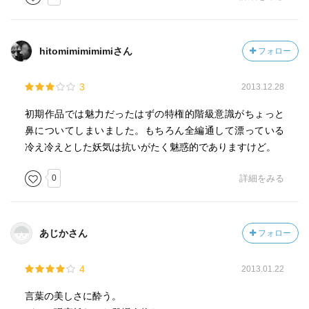
桂子さんが卒論のテーマに選んだジェーン・オースティン
の小説について、作中では「ジェーン・オースティンの小
hitomimimimimiさん
フォロー
説には不愉快きわまる人物は出てこない」「それは要する
に未成熟の人物が出てこないということ」 つまり「あまり
3
2013.12.28
下のクラスの人間が出てこないということかもしれない」
などと語られていますが、これは倉橋由美子の小説にも同
初期作品では魅力だったはずの特権的階級意識がちょっと
じことが当てはまるのかもしれません。とくに桂子さんシ
鼻についてしまいました。もちろん全編通して漂っている
リーズの登場人物には「不愉快きわまる」「未成熟」な
冷え冷えとした妖気は抗いがたく魅惑的でありますけど。
「下のクラスの人間」はいませんものね。しかし読んでる
こちらは残念ながら「下のクラスの人間」なのですが
0
詳細をみる
（笑）。
あじかさん
フォロー
4
2013.01.22
言葉の美しさに酔う。