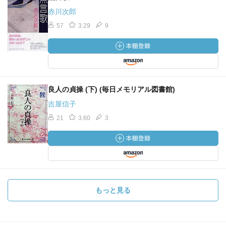
赤川次郎
57
3.29
9
良人の貞操 (下) (毎日メモリアル図書館)
吉屋信子
21
3.60
3
もっと見る