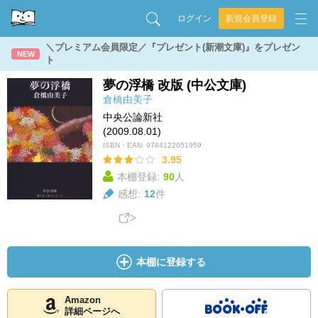
ログイン
新規会員登録
＼プレミアム会員限定／『プレゼント(新潮文庫)』をプレゼン
NEW
ト
夢の浮橋 改版 (中公文庫)
倉橋由美子
中央公論新社
(2009.08.01)
ISBN・EAN:
9784122051959
3.95
本棚登録:
90
人
感想:
12
件
本棚に登録する
Amazon
詳細ページへ