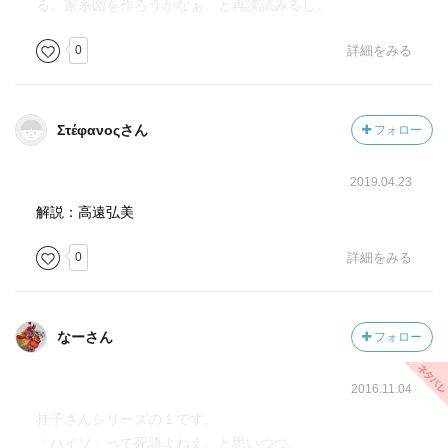
る。家系図を作ろうかなぁ、と再読試みるし。
0
詳細をみる
Στέφανοςさん
フォロー
2019.04.23
解説：高遠弘美
0
詳細をみる
なーさん
フォロー
2016.11.04
桂子さんシリーズの１です。
「ハイソ」って死語よねえ、と思いつつ。