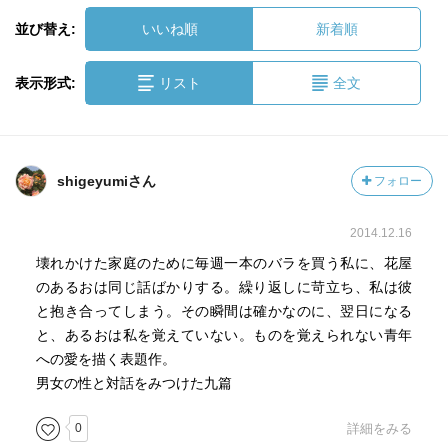
並び替え:
いいね順
新着順
表示形式:
リスト
全文
shigeyumiさん
フォロー
2014.12.16
壊れかけた家庭のために毎週一本のバラを買う私に、花屋
のあるおは同じ話ばかりする。繰り返しに苛立ち、私は彼
と抱き合ってしまう。その瞬間は確かなのに、翌日になる
と、あるおは私を覚えていない。ものを覚えられない青年
への愛を描く表題作。
男女の性と対話をみつけた九篇
0
詳細をみる