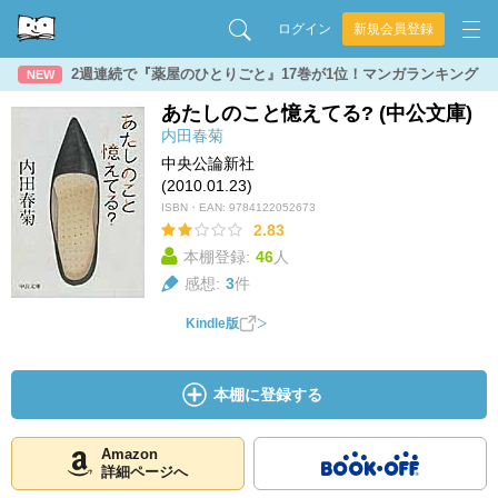
ログイン
新規会員登録
2週連続で『薬屋のひとりごと』17巻が1位！マンガランキング
NEW
あたしのこと憶えてる? (中公文庫)
内田春菊
中央公論新社
(2010.01.23)
ISBN・EAN:
9784122052673
2.83
本棚登録:
46
人
感想:
3
件
Kindle版
本棚に登録する
Amazon
詳細ページへ