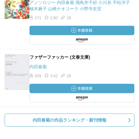
アンソロジー 内田春菊 飛鳥井千砂 小川糸 平松洋子
柚木麻子 山崎ナオコーラ 小野寺史宜
271
2.90
29
ファザーファッカー (文春文庫)
内田春菊
259
3.42
29
内田春菊の作品ランキング・新刊情報