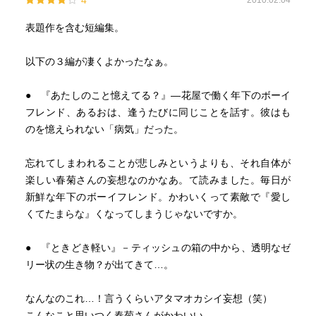
4
2010.02.04
表題作を含む短編集。
以下の３編が凄くよかったなぁ。
● 『あたしのこと憶えてる？』―花屋で働く年下のボーイ
フレンド、あるおは、逢うたびに同じことを話す。彼はも
のを憶えられない「病気」だった。
忘れてしまわれることが悲しみというよりも、それ自体が
楽しい春菊さんの妄想なのかなあ。て読みました。毎日が
新鮮な年下のボーイフレンド。かわいくって素敵で『愛し
くてたまらな』くなってしまうじゃないですか。
● 『ときどき軽い』－ティッシュの箱の中から、透明なゼ
リー状の生き物？が出てきて…。
なんなのこれ…！言うくらいアタマオカシイ妄想（笑）
こんなこと思いつく春菊さんがかわいい。