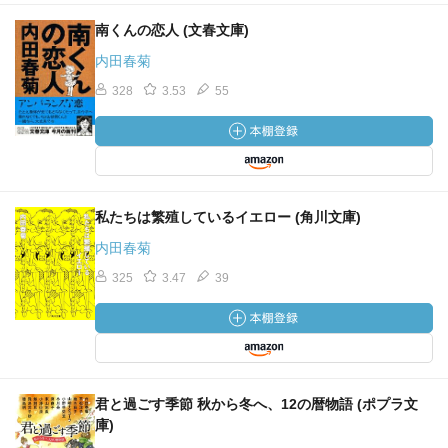
南くんの恋人 (文春文庫)
内田春菊
328
3.53
55
私たちは繁殖しているイエロー (角川文庫)
内田春菊
325
3.47
39
君と過ごす季節 秋から冬へ、12の暦物語 (ポプラ文
庫)