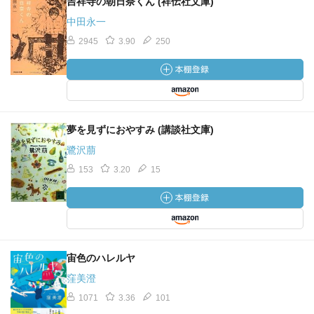
吉祥寺の朝日奈くん (祥伝社文庫)
中田永一
2945
3.90
250
夢を見ずにおやすみ (講談社文庫)
鷺沢萠
153
3.20
15
宙色のハレルヤ
窪美澄
1071
3.36
101