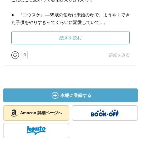
● 『コウスケ』―35歳の伯母は未婚の母で、ようやくでき
た子供をやりすぎってくらいに溺愛していて…。
びっくりしました。なんなのこれ…！ｗｗｗ
続きを読む
この衝撃で、収録作品のほかのが霞んで見えちゃいまし
た。
0
詳細をみる
巻末の、瀧波ユカリさんによる解説がよかった。
それから同じく巻末の、春菊さん自身による「あとがき」
も良い。
本棚に登録する
Amazon 詳細ページへ