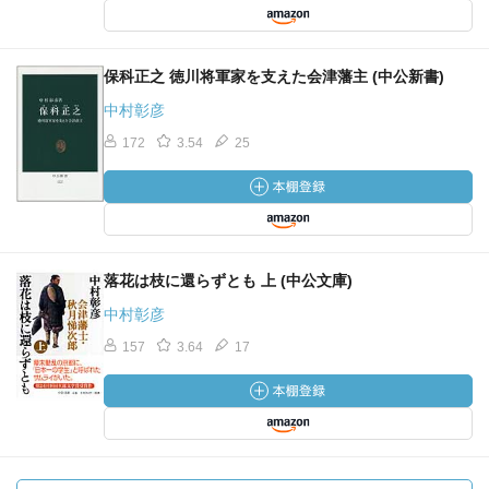
保科正之 徳川将軍家を支えた会津藩主 (中公新書)
中村彰彦
172
3.54
25
落花は枝に還らずとも 上 (中公文庫)
中村彰彦
157
3.64
17