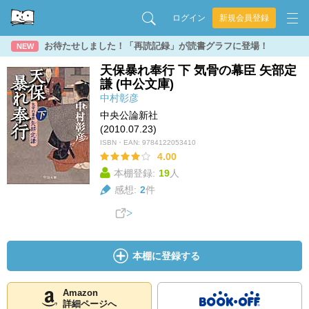
ログイン
新規会員登録
お待たせしました！「再読記録」が読書グラフに登場！
NEW
天保暴れ奉行 下 気骨の幕臣 矢部定
謙 (中公文庫)
中村彰彦
中央公論新社
(2010.07.23)
ISBN・EAN:
9784122053410
4.00
本棚登録:
19
人
感想:
2
件
本棚に登録する
Amazon
詳細ページへ