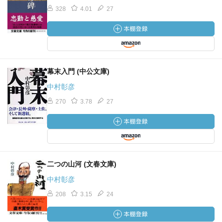
328
4.01
27
幕末入門 (中公文庫)
中村彰彦
270
3.78
27
二つの山河 (文春文庫)
中村彰彦
208
3.15
24