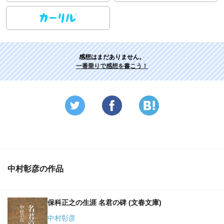
感想はまだありません。
一番乗りで感想を書こう！
中村彰彦の作品
保科正之の生涯 名君の碑 (文春文庫)
中村彰彦