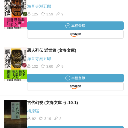
海音寺潮五郎
125
3.59
9
悪人列伝 近世篇 (文春文庫)
海音寺潮五郎
132
3.60
9
古代幻視 (文春文庫 う-10-1)
梅原猛
92
3.19
8