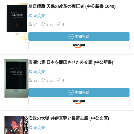
鳥居耀蔵 天保の改革の弾圧者 (中公新書 1049)
松岡英夫
34
3.75
4
岩瀬忠震 日本を開国させた外交家 (中公新書)
松岡英夫
22
3.50
4
安政の大獄 井伊直弼と長野主膳 (中公文庫)
松岡英夫