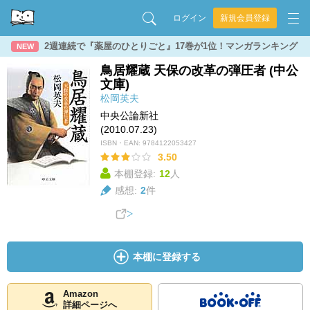
ログイン
新規会員登録
2週連続で『薬屋のひとりごと』17巻が1位！マンガランキング
NEW
鳥居耀蔵 天保の改革の弾圧者 (中公
文庫)
松岡英夫
中央公論新社
(2010.07.23)
ISBN・EAN:
9784122053427
3.50
本棚登録:
12
人
感想:
2
件
本棚に登録する
Amazon
詳細ページへ