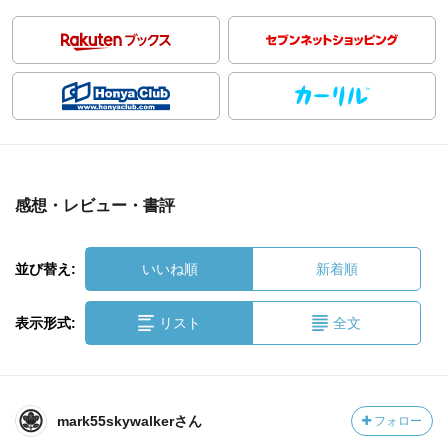
感想・レビュー・書評
並び替え:
いいね順
新着順
表示形式:
リスト
全文
mark55skywalkerさん
フォロー