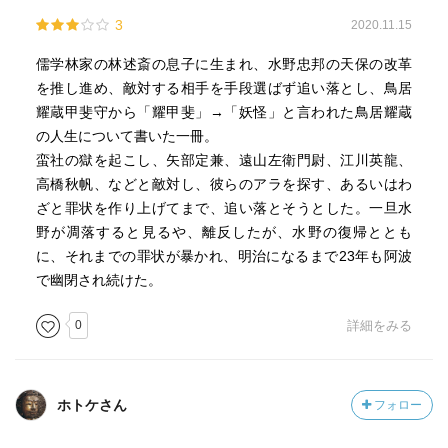
3
2020.11.15
儒学林家の林述斎の息子に生まれ、水野忠邦の天保の改革
を推し進め、敵対する相手を手段選ばず追い落とし、鳥居
耀蔵甲斐守から「耀甲斐」→「妖怪」と言われた鳥居耀蔵
の人生について書いた一冊。
蛮社の獄を起こし、矢部定兼、遠山左衛門尉、江川英龍、
高橋秋帆、などと敵対し、彼らのアラを探す、あるいはわ
ざと罪状を作り上げてまで、追い落とそうとした。一旦水
野が凋落すると見るや、離反したが、水野の復帰ととも
に、それまでの罪状が暴かれ、明治になるまで23年も阿波
で幽閉され続けた。
0
詳細をみる
ホトケさん
フォロー