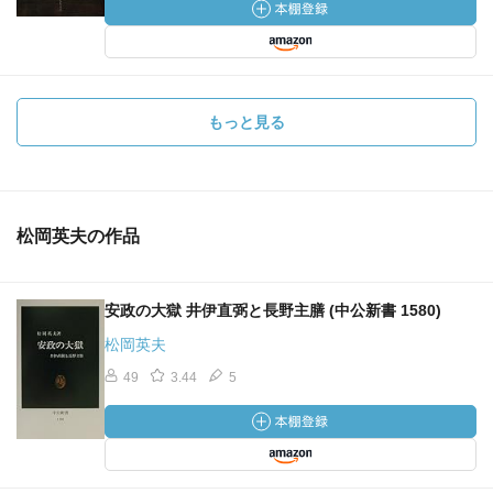
もっと見る
松岡英夫の作品
安政の大獄 井伊直弼と長野主膳 (中公新書 1580)
松岡英夫
49
3.44
5