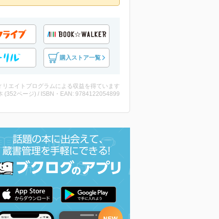
購入ストア一覧
ィリエイトプログラムによる収益を得ています
・本 (352ページ) / ISBN・EAN: 9784122054899