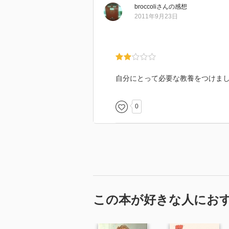
第４学期 演習Ｂ（少年の論への
broccoli
さん
の感想
論―あるいは、架空のマイケル・
2011年9月23日
最終学期 社会研修（少年は空が
数奇な中年の物語―あるいは、橋
［ 問題提起 ］
自分にとって必要な教養をつけま
［ 結論 ］
0
［ コメント ］
［ 読了した日 ］
この本が好きな人にお