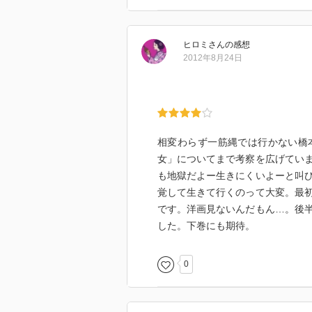
＜上＞
第１学期 概論（美男のいた時代
ヒロミ
さん
の感想
うものは―あるいは、ウィリアム
2012年8月24日
は、若さに関する残酷なジョーク
しれない；美男の社会学―あるい
第２学期 本論（美男の思想１―
るいは、「難しいことが嫌いな人
は、この本で唯一わかりやすいと
相変わらず一筋縄では行かない橋
第３学期 一般教養（美女の論―
女」についてまで考察を広げてい
美術史―あるいは、「男のように
も地獄だよー生きにくいよーと叫
覚して生きて行くのって大変。最
です。洋画見ないんだもん…。後
＜下＞
した。下巻にも期待。
第３学期 演習Ａ（アラン・ドロ
階級―あるいは、トム・リプリー
0
第４学期 一般教養（タフガイの
のための生物学（あるいは、「可
能））