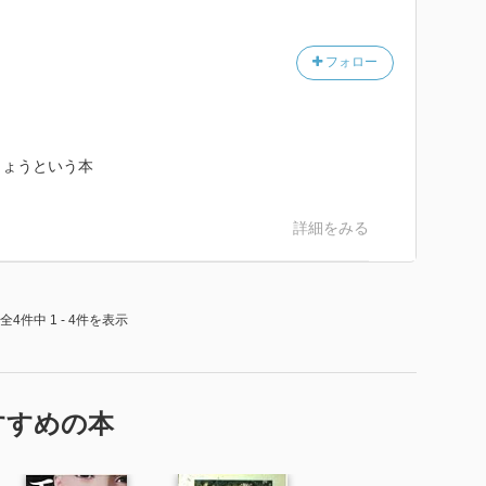
門口―あるいは、マイケル・ジャクソンの混乱；少年の
ジャクソンの物語 ほか）
飛べる―あるいは、少年は少年でいいじゃないか；ある
フォロー
本治と大沢健は『明星』の同級生だった ほか）
しょうという本
詳細をみる
全4件中 1 - 4件を表示
すすめの本