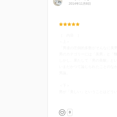
他者と出会ったところから、具体
2014年11月8日
男は、観念のなかで他者との出会
とができるのかと悩んでいるのだ
著者にはすでに『蓮と刀―どうして
論があり、本書の主題もある程度
［ 内容 ］
世絵や芸能界についての著者の考
＜上＞
議論も興味深く読むことができま
「男達の圧倒的多数がそんなに美
男のカテゴリーには「美男」と「
しかし、果たして「男の美貌」と
いまだかつて論じられたことのな
男論。
＜下＞
男が「美しい」ということはどう
アラン・ドロン、石原裕次郎、加
体例から美男について考察しつつ
0
［ 目次 ］