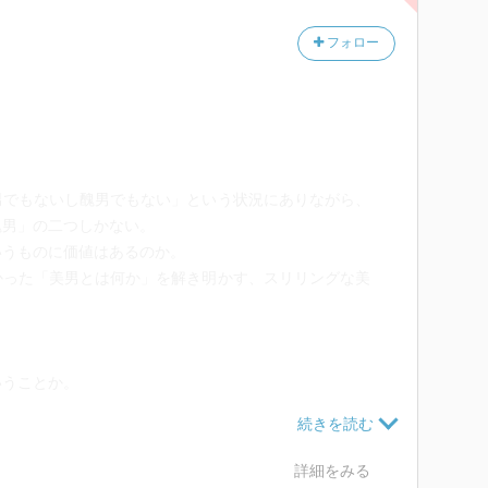
的な関係のなかで悩みをいだくのに対して、美男でない
いを思いえがいて、どのようにすればそこに到達するこ
フォロー
と論じています。
男は“男”をこわがるのか？』（河出文庫）という男性
それとかさなっていますが、本書では映画や歌舞伎、浮
えがさまざまなところに差し挟まれており、それぞれの
した。
男でもないし醜男でもない」という状況にありながら、
醜男」の二つしかない。
いうものに価値はあるのか。
かった「美男とは何か」を解き明かす、スリリングな美
いうことか。
山雄三、マイケル・ジャクソンなど、東西さまざまな具
、「近代」という時代を考えるスリリングな美男論。
詳細をみる