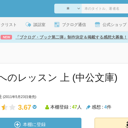
ックリスト
談話室
ブクログ通信
公式ショップ
「ブクログ・ブック第二弾」制作決定＆掲載する感想大募集！
NEW
へのレッスン 上 (中公文庫)
社
(2011年5月23日発売)
3.67
本棚登録 :
47
人
感想 :
4
件
本棚に登録