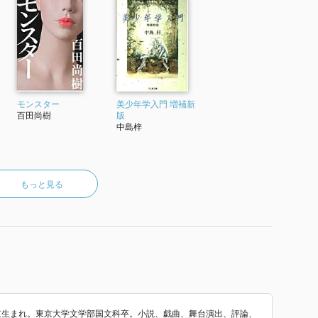
モンスター
美少年学入門 増補新
百田尚樹
版
中島梓
もっと見る
東京生まれ。東京大学文学部国文科卒。小説、戯曲、舞台演出、評論、