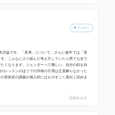
―あるいは、トニー・カーティスはいいやつだ；男とい
・ホールデンもいいやつだ；若いということ―あるい
；美男というもの―あるいは、美男はやっぱりバカかも
フォロー
は、すべての大学教授は美男だろうか）
あるいは、美男は体質の職人である；美男の思想２―あ
はこの章を飛ばしなさい」；明快ブオトコ講座―あるい
ころ）
本評論です。「美男」について、さらに後半では「美
あるいは、整形美女はどのように幸福か；美男のための
ます。こんなに入り組んだ考え方していたら男でも女で
美しいオバサン」の存在しない昔）
びたくなります。ジェンダーって難しい。自分の顔を自
初のレッスンのほうでの洋画の引用は正直解らなかった
半の美術史の講義が個人的にはものすごく面白く読めま
ンの肖像―あるいは、物語を生きてしまった男；美男と
は錯覚する ほか）
詳細をみる
いる歴史―あるいは、石原裕次郎は足が長かった；美男
愛い」という本能；あるいは、「美しい」という機