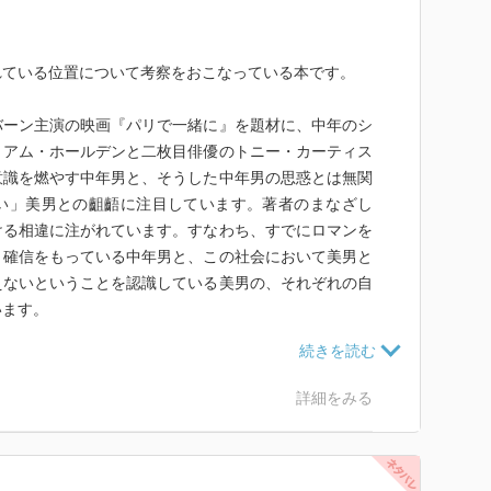
れている位置について考察をおこなっている本です。
バーン主演の映画『パリで一緒に』を題材に、中年のシ
リアム・ホールデンと二枚目俳優のトニー・カーティス
意識を燃やす中年男と、そうした中年男の思惑とは無関
い」美男との齟齬に注目しています。著者のまなざし
ける相違に注がれています。すなわち、すでにロマンを
う確信をもっている中年男と、この社会において美男と
えないということを認識している美男の、それぞれの自
います。
、その後変奏されつつ追求されていきます。たとえば著
こまで自分は現実に適応してしまっているのに、どうし
詳細をみる
いのだろう」ということに尽きるといい、美男じゃない
自分は現実に適応しているのに、どうして現実は自分を
いうものであると喝破します。美男は、すでに具体的な