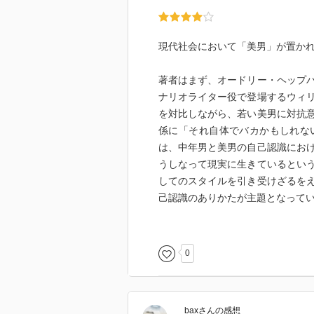
現代社会において「美男」が置か
著者はまず、オードリー・ヘップ
ナリオライター役で登場するウィ
を対比しながら、若い美男に対抗
係に「それ自体でバカかもしれな
は、中年男と美男の自己認識にお
うしなって現実に生きているとい
してのスタイルを引き受けざるを
己認識のありかたが主題となって
こうした自己認識における対比は
者は、美男の悩みは「せっかくこ
0
て現実は自分を受け入れてくれな
男の悩みは、「せっかくここまで
受け入れてくれないのだろう」と
bax
さん
の感想