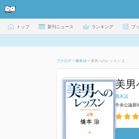
トップ
新刊ニュース
ランキング
ブ
ブクログ
>
橋本治
>
美男へのレッスン 上
美男
橋本治
中央公論新