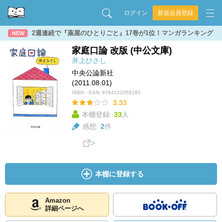
ログイン
新規会員登録
2週連続で『薬屋のひとりごと』17巻が1位！マンガランキング
NEW
家庭口論 改版 (中公文庫)
井上ひさし
中央公論新社
(2011.08.01)
ISBN・EAN:
9784122055285
3.33
本棚登録:
33
人
感想:
2
件
本棚に登録する
Amazon
詳細ページへ