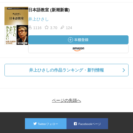
日本語教室 (新潮新書)
井上ひさし
1116
3.70
124
井上ひさしの作品ランキング・新刊情報
ページの先頭へ
Twitterフォロー
Facebookページ