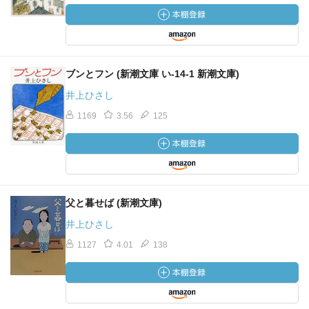
ブンとフン (新潮文庫 い-14-1 新潮文庫)
井上ひさし
1169
3.56
125
父と暮せば (新潮文庫)
井上ひさし
1127
4.01
138