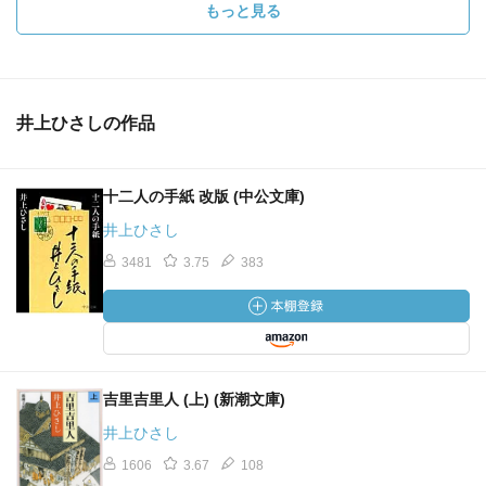
もっと見る
井上ひさしの作品
十二人の手紙 改版 (中公文庫)
井上ひさし
3481
3.75
383
吉里吉里人 (上) (新潮文庫)
井上ひさし
1606
3.67
108