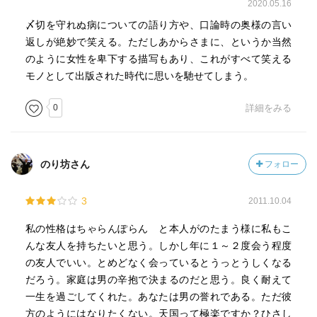
2020.05.16
〆切を守れぬ病についての語り方や、口論時の奥様の言い
返しが絶妙で笑える。ただしあからさまに、というか当然
のように女性を卑下する描写もあり、これがすべて笑える
モノとして出版された時代に思いを馳せてしまう。
0
詳細をみる
のり坊さん
フォロー
3
2011.10.04
私の性格はちゃらんぽらん と本人がのたまう様に私もこ
んな友人を持ちたいと思う。しかし年に１～２度会う程度
の友人でいい。とめどなく会っているとうっとうしくなる
だろう。家庭は男の辛抱で決まるのだと思う。良く耐えて
一生を過ごしてくれた。あなたは男の誉れである。ただ彼
方のようにはなりたくない。天国って極楽ですか？ひさし