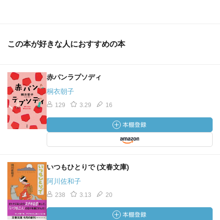
この本が好きな人におすすめの本
赤パンラプソディ
桐衣朝子
129
3.29
16
いつもひとりで (文春文庫)
阿川佐和子
238
3.13
20