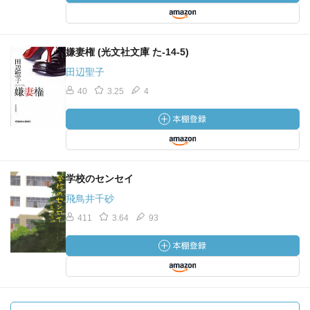
嫌妻権 (光文社文庫 た-14-5)
田辺聖子
40
3.25
4
学校のセンセイ
飛鳥井千砂
411
3.64
93