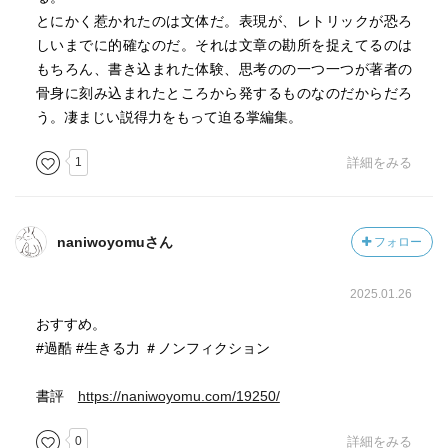
とにかく惹かれたのは文体だ。表現が、レトリックが恐ろ
もし草野がいなければ、せいは一生書かないままで終わ
しいまでに的確なのだ。それは文章の勘所を捉えてるのは
ったかもしれない。すぐれた文学が生み出される陰には、
もちろん、書き込まれた体験、思考のの一つ一つが著者の
ときおり、産婆（さんば）のような役割を果たす、こうし
骨身に刻み込まれたところから発するものなのだからだろ
た人物が存在することがある。
う。凄まじい説得力をもって迫る掌編集。
1
詳細をみる
naniwoyomuさん
フォロー
2025.01.26
おすすめ。
#過酷 #生きる力 ＃ノンフィクション
書評
https://naniwoyomu.com/19250/
0
詳細をみる