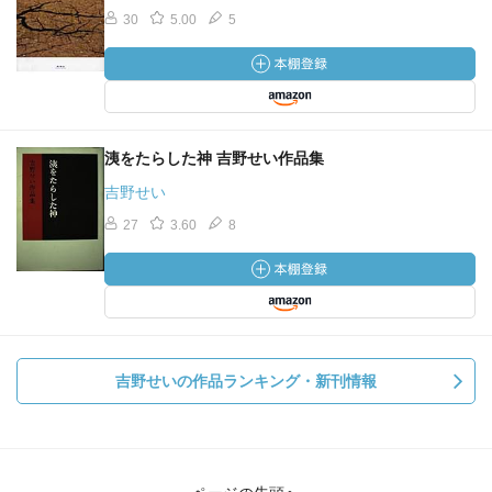
30
5.00
5
洟をたらした神 吉野せい作品集
吉野せい
27
3.60
8
吉野せいの作品ランキング・新刊情報