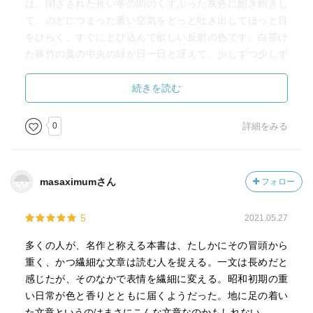
は、閉ざされた長い冬の間のくすぶった灰色に飽き飽きし
て、のどにつまった重い空気をどっと吐き出してほっと目
をひらく、すぐにとび込んで欲しい反射の色です。白茶け
た篠竹の葉の中央の緑が日一日と冴えて、少しずつ少しず
つ緑の幅をひろげて来ます。』
続きを読む
『洟（はな）をたらした神』
0
詳細をみる
著者：吉野せい
出版社 ‏: ‎中央公論新社
文庫 ‏: ‎233ページ
masaximumさん
フォロー
受賞：大宅壮一ノンフィクション賞、田村俊子賞
5
2021.05.27
多くの人が、名作と称える本書は、たしかにその冒頭から
重く、かつ繊細な文章は読む人を捉える。一文は長めだと
感じたが、そのなかで表情を繊細に変える。昭和初期の重
い日常が色と香りとともに届くようだった。地に足の着い
た文章というのはまさにこんな文章なのかもしれない。