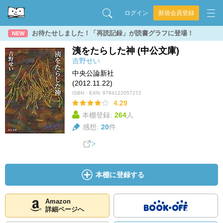
ログイン
新規会員登録
お待たせしました！「再読記録」が読書グラフに登場！
NEW
洟をたらした神 (中公文庫)
吉野せい
中央公論新社
(2012.11.22)
ISBN・EAN:
9784122057272
4.29
本棚登録:
264
人
感想:
20
件
本棚に登録する
Amazon
詳細ページへ