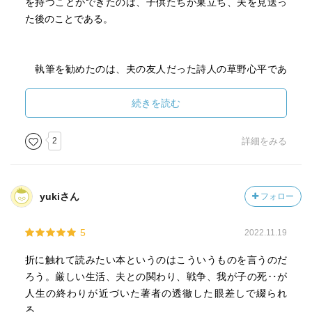
を持つことができたのは、子供たちが巣立ち、夫を見送っ
た後のことである。
執筆を勧めたのは、夫の友人だった詩人の草野心平であ
る。せいが自らの才能を封印して生きてきたことを知って
いた草野は、「あんたは書かねばならない」と強い言葉で
続きを読む
語りかけた。「いいか、私たちはまもなく死ぬ。私もあん
たも、あと一年、二年、まもなく死ぬ。だからこそ仕事を
2
詳細をみる
しなければならないんだ。生きているうちにしなければ
――。わかるか」。このとき、せいは72歳で、草野もまた
70歳を目前にしていた。
yukiさん
フォロー
5
2022.11.19
草野の言葉に背中を押され、せいは書き始めた。極限の
貧しさの中に生きる農民たちの姿を、石混じりの土のよう
折に触れて読みたい本というのはこういうものを言うのだ
なごつごつした抒情（じょじょう）のうちに描いた作品
ろう。厳しい生活、夫との関わり、戦争、我が子の死‥が
は、今読んでも圧倒的だ。
人生の終わりが近づいた著者の透徹した眼差しで綴られ
る。