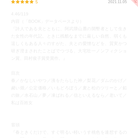
5
2021.11.05
4.46/119
内容（「BOOK」データベースより）
『詩人である夫とともに、阿武隈山麓の開墾者として生き
た女性の年代記。ときに残酷なまでに厳しい自然、弱くも
逞しくもある人々のすがた、夫との愛憎などを、質実かつ
研ぎ澄まされたことばでつづる。大宅壮一ノンフィクショ
ン賞、田村俊子賞受賞作。』
目次
春／かなしいやつ／洟をたらした神／梨花／ダムのかげ／
赭い畑／公定価格／いもどろぼう／麦と松のツリーと／鉛
の旅／水石山／夢／凍ばれる／信といえるなら／老いて／
私は百姓女
冒頭
『春ときくだけで、すぐ明るい軽いうす桃色を連想するの