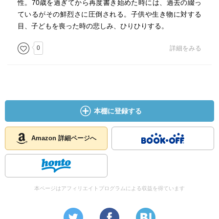
枝の上下を引き抜き、
性。70歳を過ぎてから再度書き始めた時には、過去の綴っ
都合良く癒着の線がくびれている中央に
ているがその鮮烈さに圧倒される。子供や生き物に対する
ぐるり深くみぞを彫り込み、
目、子どもを喪った時の悲しみ、ひりひりする。
からんだ糸は凧糸を切って
0
詳細をみる
例のあぶらぼろで磨いて滑りをよくした入念な仕上げだ。
せまい小屋の中から、
満月の青く輝く戸外にとびだしたノボルは、
得意げに右手を次第に大きく反動させて、
どうやらびゅんびゅんと、
光の中で球を上下しはじめた。
本棚に登録する
それは奇妙な奇術まがいの遊びというより、
厳粛な精魂の恐ろしいおどりであった。』
Amazon 詳細ページへ
↓
月夜に照らされて手作りのヨーヨーを操る我が子の姿。
なんとも神々しい場面、まさに神、洟をたらした神と
せいさんの瞳には映ったのでしょうね。
本ページはアフィリエイトプログラムによる収益を得ています
こういう文章を読むと、
技巧がどうしたこうしたとか、