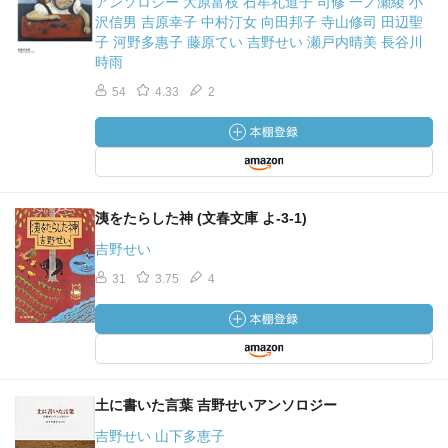
アンソロジー 大原富枝 石牟礼道子 司修 一ノ瀬綾 小
沢信男 吉原幸子 中村汀女 向田邦子 寺山修司 田辺聖
子 河野多惠子 藤原てい 吉野せい 瀬戸内晴美 長谷川
時雨
54
4.33
2
洟をたらした神 (文春文庫 よ-3-1)
吉野せい
31
3.75
4
土に書いた言葉 吉野せいアンソロジー
吉野せい 山下多恵子