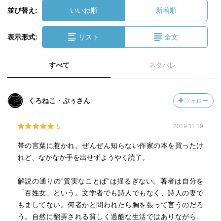
並び替え:
いいね順
新着順
表示形式:
リスト
全文
すべて
ネタバレ
くろねこ・ぷぅさん
フォロー
5
2019.11.19
帯の言葉に惹かれ、ぜんぜん知らない作家の本を買ったけ
れど、なかなか手を出せずようやく読了。
解説の通りの”質実なことば”は揺るぎない。著者は自分を
「百姓女」という。文学者でも詩人でもなく、詩人の妻で
もましてない。何者かと問われたら胸を張って言うのだろ
う。自然に翻弄される貧しく過酷な生活ではありながら、