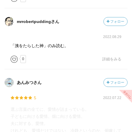
mrrobertpuddingさん
フォロー
2022.08.29
「洟をたらした神」のみ読む。
0
詳細をみる
あんみつさん
フォロー
5
2022.07.22
選ぶ言葉の全てに、愛情が詰まっている。
子どもに向ける愛情。畑に向ける愛情。
夫に対する、愛憎。
けれども、愛情だけではない、冷静というのか、俯瞰して