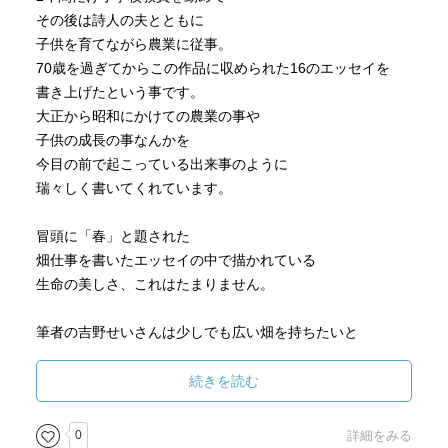
その後は詩人の夫とともに
子供を育てながら農業に従事。
70歳を過ぎてからこの作品に収められた16のエッセイを
書き上げたという事です。
大正から昭和にかけての農業の事や
子供の成長の事なんかを
今目の前で起こっている出来事のように
瑞々しく書いてくれています。
冒頭に「春」と題された
畑仕事を書いたエッセイの中で描かれている
生命の美しさ、これはたまりません。
筆者の吉野せいさんは少しでも広い畑を持ちたいと
毎日スコップで荒れ地を開墾しながら働きます。
なぜなら家族が多いからです。
続きを読む
バンと名付けた犬、にわとりが８羽、あひるが３羽。
↓
0
詳細をみる