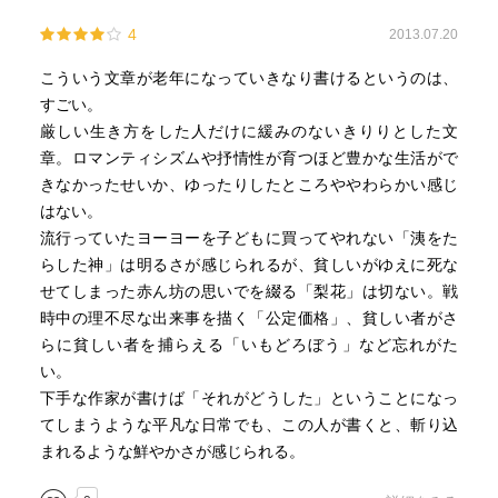
ませんか
4
2013.07.20
〜中略〜
黄色い細い脚をともかくも踏ん張ったり
こういう文章が老年になっていきなり書けるというのは、
よろめいたりししっかり歩いたり、
すごい。
はじめて見るこの世界に驚いたり
厳しい生き方をした人だけに緩みのないきりりとした文
喜んだり戸惑ったりしているようです』
章。ロマンティシズムや抒情性が育つほど豊かな生活がで
↓
きなかったせいか、ゆったりしたところややわらかい感じ
そんな光景を思い出して
はない。
せいさんはこのエッセイをこんな言葉で閉じます。
流行っていたヨーヨーを子どもに買ってやれない「洟をた
↓
らした神」は明るさが感じられるが、貧しいがゆえに死な
『ひとりの子を生むのにさえにんげんはおおぎょうにふる
せてしまった赤ん坊の思いでを綴る「梨花」は切ない。戦
まいますが、
時中の理不尽な出来事を描く「公定価格」、貧しい者がさ
一羽のこの地鶏は何もかもひとりでかくれて、
らに貧しい者を捕らえる「いもどろぼう」など忘れがた
飢えも疲れもねむけも忘れて
い。
長い３週間の努力をこっそり行ったのです。
下手な作家が書けば「それがどうした」ということになっ
自然といいきれば身も蓋もありませんが、
てしまうような平凡な日常でも、この人が書くと、斬り込
こんなふうに誰にも気がつかれなくともひっそりと、
まれるような鮮やかさが感じられる。
然も見事な命を生み出しているようなことを、
私たちも何かで仕遂げることが出来たら、