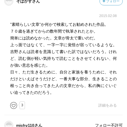
そばかすさん
フォロー
2015.02.08
”素晴らしい文章”か何かで検索してお勧めされた作品。
７０歳を過ぎてからの数年間で執筆されたとか。
簡単には読めなかった。文章が骨太で重いのだ。
上っ面ではなくて、一字一字に覚悟が宿っているような。
吉野さんは読者を意識して書いた訳ではないだろう。けれ
ど、読む側が軽い気持ちで読むことをさせてくれない、何
か強い意志を感じた。
日々、ただ生きるために、自分と家族を養うために、それ
だけといえばそうだけど、一番大事な部分、生きることの
根っこと向き合ってきた人の文章だから、私の胸にぐいぐ
い迫ってきたのだろう。
3
詳細をみる
michy110さん
フォロー不許可