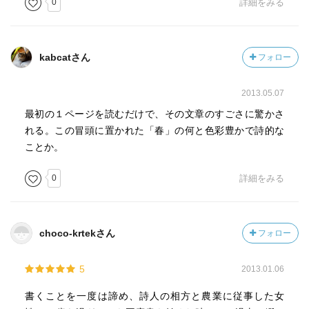
0
詳細をみる
春はいいえ人間の春はもっと美しく強いもので
いっぱいに充たされていくような気がするのです。』
kabcatさん
フォロー
それからタイトルの洟をたらした神というのは
息子さんのノボルのことです。
2013.05.07
ノボルは当時流行のヨーヨーを欲しがる。
しかしお金がないために買ってやる事ができない。
最初の１ページを読むだけで、その文章のすごさに驚かさ
ノボルは家を出て行く。
れる。この冒頭に置かれた「春」の何と色彩豊かで詩的な
遅くなっても帰ってこないので心配していると
ことか。
息子が得意そうな顔をして帰ってくる。
0
詳細をみる
手には自分で作ったのであろうヨーヨーを手にしている。
↓
『その夜、吊りランプのともるうす暗い小屋の中は、
珍しく親子入り交じった歓声が奇態にわき起こった。
choco-krtekさん
フォロー
見事、ノボルがヨーヨーを作り上げたからであった。
古い傷口が癒着して上下の樹皮がぼってりと、
5
2013.01.06
内部の木質を包んでまるく盛り上がった
得難い小松の中枝がその材料であった。
書くことを一度は諦め、詩人の相方と農業に従事した女