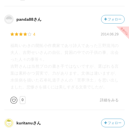
『これらの仲間の胃袋をふさぐ責任が、ひとから言わせた
ら
馬鹿馬鹿しいと鼻であしらわれそうなことなのに、してや
panda88さん
フォロー
りたい
責任を無理なく私らは感じているのです』
4
2014.06.29
ある日その８羽の鶏のうちの１羽の姿が見えなくなる。
福島いわきの開拓小作農家であり詩人であった三野混沌の
イタチにでも襲われたのか？と心配していると
夫人、吉野せいさんの自伝。貧困の中での子供の事、出会
朝方、夫の大きな声に呼ばれ庭に出てみる。
った人々の事等々。
↓
吉野さんは当然プロの書き手ではないですが、選ばれる言
『「おいおい、出てみろ！」
葉は素朴かつ質実で、力があります。文体は違いますが、
私は洗いかけた飯茶碗を桶の中に又放り込んで、
水俣病を描いた石牟礼道子さんの「苦界浄土」を思い出し
眩しい朝日の一面光る庭に出ました。
ました。悲惨さを描くには美しすぎる文章でしたが。
どんな声がその時私ののどからとびだしたか思い出せませ
ん。
0
詳細をみる
兎にも角にもまるで降って湧いたように
小さな雑草の生え始めた土の上に、
あのとさかの垂れためんどりと
kuritanuさん
フォロー
十一羽の黄色いひよこが晴れ晴れしく動いているではあり