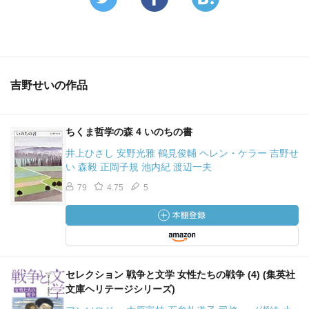
才能があるとかないとか
そんな事はどうでもよくなってしまいますね。
つまるところ、
どれだけ目の前の出来事に
まっすぐに向き合ってきたのか？
吉野せいの作品
つまりどれだけ日々を真摯に生きてきたのか？
それを出来る範囲で誠実に言葉にすること、
そういうことなんだろうなあ、
ちくま哲学の森 4 いのちの書
と思ってしまいます。
井上ひさし 安野光雅 鶴見俊輔 ヘレン・ケラー 吉野せ
2017/01/17 22:54
い 森毅 正岡子規 池内紀 渡辺一夫
79
4.75
5
セレクション 戦争と文学 女性たちの戦争 (4) (集英社
文庫ヘリテージシリーズ)