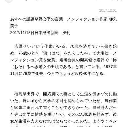
2017.12.01
あすへの話題草野心平の言葉 ノンフィクション作家 梯久
美子
2017/11/15付日本経済新聞 夕刊
吉野せいという作家がいる。70歳を過ぎてから書き始
め、76歳のとき『洟（はな）をたらした神』で大宅壮一ノ
ンフィクション賞を受賞。選考委員の開高健は選評で「怖
（おそ）るべき老女の出現である」と書いている。1977年
11月に78歳で死去、今月でちょうど没後40年になる。
福島県出身で、開拓農民の妻として生涯を働きづめに働
いた。若い頃から文学の才能を認められていたが、農作業
と家事に追われて書くことができなかった。農民詩人だっ
た夫は文学に情熱を傾けたが、そのぶん家庭を顧みず、彼
女が生活を支えなければならなかったのだ。ようやくペン