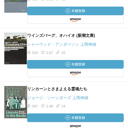
ワインズバーグ、オハイオ (新潮文庫)
シャーウッド・アンダーソン 上岡伸雄
524
3.97
45
リンカーンとさまよえる霊魂たち
ジョージ・ソーンダーズ 上岡伸雄
387
3.48
24