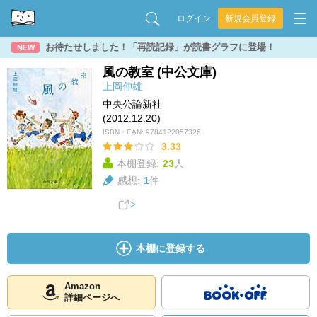
ログイン
新規会員登録
お待たせしました！「再読記録」が読書グラフに登場！
NEW
風の教室 (中公文庫)
上岡伸雄
中央公論新社
(2012.12.20)
ISBN・EAN:
9784122057326
3.33
本棚登録:
23
人
感想:
1
件
本棚に登録する
Amazon
詳細ページへ