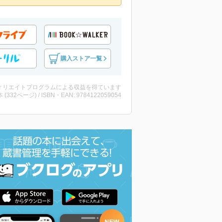
購入ストア一覧
ィリエイトプログラムによる収益を得ています
・本 (332ページ) / ISBN・EAN: 9784122059054