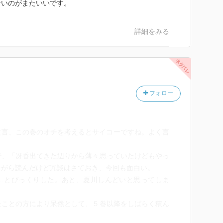
ないのがまたいいです。
詳細をみる
フォロー
ERS」って文言、この巻のオチを考えるとサイコーですね。よく言
で、「冴香出てきた辺りから薄々思っていたけどもやっ
ながら読んだけど冗談はさておき、今回も面白い。
…とびっくりした。あと、夏川しんどいと思ってしま
たことの方により呆然として、５巻以降をしばらく積ん