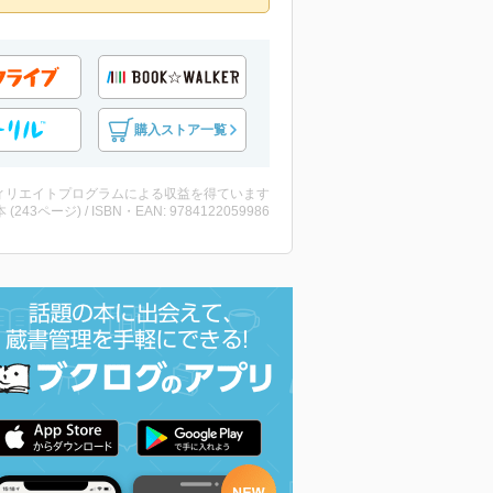
購入ストア一覧
ィリエイトプログラムによる収益を得ています
・本 (243ページ) / ISBN・EAN: 9784122059986