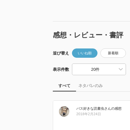
感想・レビュー・書評
並び替え
いいね順
新着順
表示件数
すべて
ネタバレのみ
バス好きな読書虫
さん
の感想
2018年2月24日