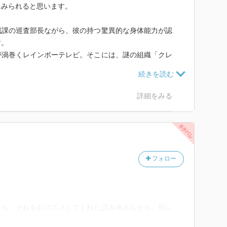
にみられると思います。
域課の巡査部長ながら、彼の持つ驚異的な身体能力が認
す。
が渦巻くレインボーテレビ。そこには、謎の組織「クレ
反面、そのスピード感は爽快さを覚えます。。
詳細をみる
フォロー
たら、それをおススメしてくれた読み友さんから、別シ