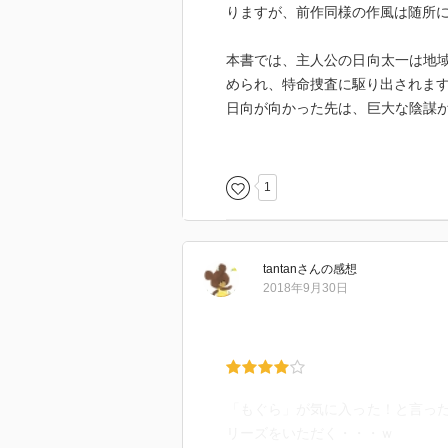
りますが、前作同様の作風は随所
本書では、主人公の日向太一は地
められ、特命捜査に駆り出されま
日向が向かった先は、巨大な陰謀
ムゾン」の暗躍が。。。
展開自体は至極安易な部分がある
1
tantan
さん
の感想
2018年9月30日
「もぐら」が気に入った！と言っ
リーズをいただく・・・ｗ