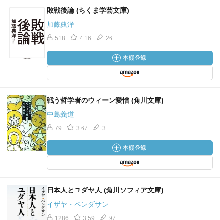
敗戦後論 (ちくま学芸文庫)
加藤典洋
518
4.16
26
戦う哲学者のウィーン愛憎 (角川文庫)
中島義道
79
3.67
3
日本人とユダヤ人 (角川ソフィア文庫)
イザヤ・ベンダサン
1286
3.59
97