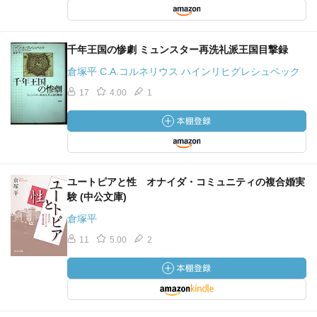
千年王国の惨劇 ミュンスター再洗礼派王国目撃録
倉塚平 C.A.コルネリウス ハインリヒグレシュベック
17
4.00
1
ユートピアと性 オナイダ・コミュニティの複合婚実
験 (中公文庫)
倉塚平
11
5.00
2