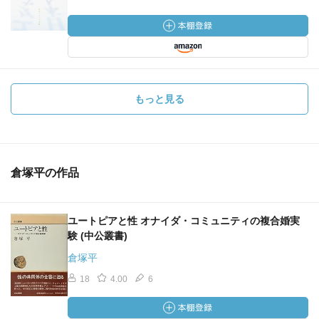
もっと見る
倉塚平の作品
ユートピアと性 オナイダ・コミュニティの複合婚実
験 (中公叢書)
倉塚平
18
4.00
6