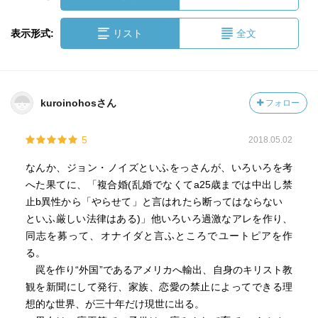
表示形式:
リスト
全文
kuroinohosさん
フォロー
5
2018.05.02
なんか、ジョン・ノイズといふをっさんが、いろいろを考
へた果てに、「複合婚(乱婚でなくてa25歳までは中出し禁
止b異性から「やらせて」と言はれたら断ってはならない
といふ厳しい法律はある)」他いろいろ過激なアレを作り、
同志を募って、オナイダと言ふところでユートピアを作
る。
罠を作り“外国”であるアメリカへ輸出、自身のキリスト教
観を新聞にして発行、家族、恋愛の禁止によってできる理
想的な世界、が三十年だけ現世に出る。