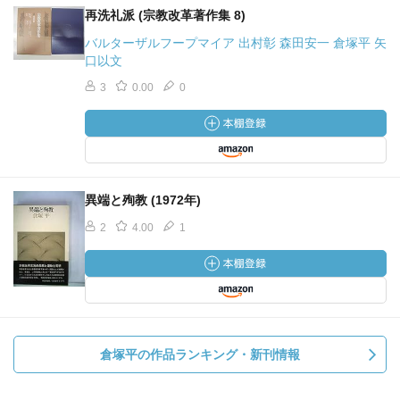
再洗礼派 (宗教改革著作集 8)
バルターザルフープマイア 出村彰 森田安一 倉塚平 矢
口以文
3
0.00
0
異端と殉教 (1972年)
2
4.00
1
倉塚平の作品ランキング・新刊情報