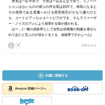
男女は一応平等で、子供は一応みんなで育て、イノベー
ションはないものの彼らの作る罠は好評で、病気になると
その原因である悪魔へかける罵詈雑言がかなり嫌だけど
も、ユートピアっちゃユートピアができ、そんでファーザ
ー・ノイズのアレにより崩壊する様が描かれる。
はー。(一種の貞操帯として女性は幼稚園の制服を着せら
れてゐたと言ふのが頭をぐるぐる 貞操帯ですかふーん)
0
詳細をみる
本棚に登録する
Amazon 詳細ページへ