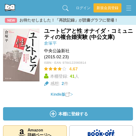
ログイン
新規会員登録
お待たせしました！「再読記録」が読書グラフに登場！
NEW
ユートピアと性 オナイダ・コミュニ
ティの複合婚実験 (中公文庫)
倉塚平
中央公論新社
(2015.02.23)
ISBN・EAN:
9784122060814
4.67
本棚登録:
41
人
感想:
2
件
Kindle版
本棚に登録する
Amazon
詳細ページへ