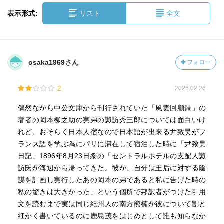
表示形式:
リスト
全文
osaka1969さん
フォロー
2
2026.02.26
偶然ながら中公文庫から刊行されていた「風雲回顧録」の
著者の岡本柳之助の実弟の諏訪秀三郎については面白いけ
れど、おそらく日本人宿なので日本語が出来る尹致昊がフ
ランス語を学ぶ為にパリに滞在して宿泊した時に「尹致昊
日記」1896年8月23日条の「セントラルホテルの支配人諏
訪氏が海辺から帰ってきた。彼が、自分は王后に対する陰
謀を計画し実行したあの岡本の弟であると私に告げた時の
私の驚きは大きかった」という個所で邦訳者がつけた引用
文を読むまで実は同じ紀州人の南方熊楠が彼について割と
細かく書いているのに鹿島茂をはじめとして誰も知らなか