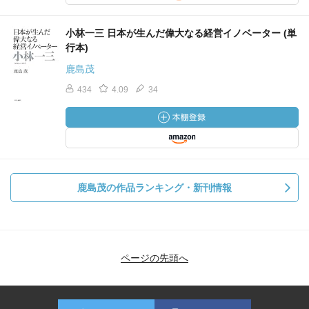
小林一三 日本が生んだ偉大なる経営イノベーター (単
行本)
鹿島茂
434
4.09
34
鹿島茂の作品ランキング・新刊情報
ページの先頭へ