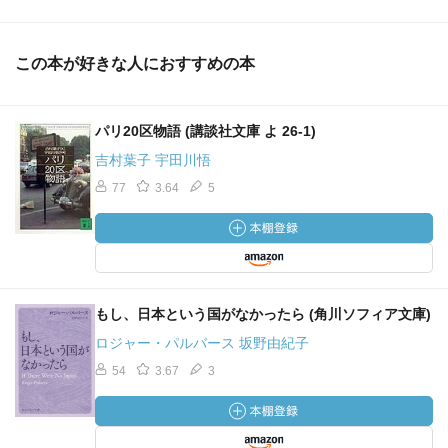
文庫化に際し「パリの昭和天皇」が加筆されており、『昭
和天皇
この本が好きな人におすすめの本
実録』を引用しながら皇太子時代に非公式訪問をしたパリ
での
様子を描いている。
パリ20区物語 (講談社文庫 よ 26-1)
吉村葉子 宇田川悟
この時に乗ったメトロの切符を、生涯大切に保管されてら
77
3.64
5
したの
だよね。ご自身で買い物をなされたり、日本にいる時に味
わうこと
の出来なかった「自由」を体験で来たからなのだろうな。
本書で取り上げられている人たちはみな個性的で面白い。
もし、日本という国がなかったら (角川ソフィア文庫)
出来れば
ロジャー・パルバース 坂野由紀子
タイトルの「パリ」は「巴里」がよかったかな…と思う。
54
3.67
3