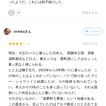
ったようだ。これには拍子抜けした。
0
詳細をみる
chittkaさん
フォロー
4
2025.07.24
明治・大正のパリに暮らした日本人、 西園寺公望、原敬、
成島柳北など11人。書きぶりは、鹿島茂にしてはちょっと
素っ気なく感じられる。
たとえば獅子文六。1922年から3年間パリに暮らしたが、こ
の頃のことはよくわかっていない。パリで知り合ったマリ
ー・ショウミイと結婚したが、その経緯も知られていな
い。本人がその頃のことを多く語っていないし、それを題
材にした作品もほとんど書いていないからだ。
その少ないなかに、『達磨町七番地』という短篇がある。
この題名から、住んでいたのはアルマ橋近くだとされてき