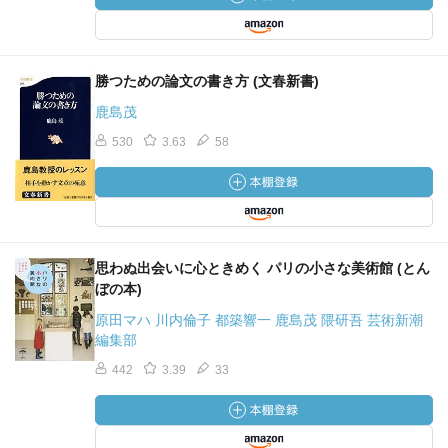
勝つための論文の書き方 (文春新書)
鹿島茂
530
3.63
58
思わぬ出会いに心ときめく パリの小さな美術館 (とん
ぼの本)
原田マハ 川内倫子 都築響一 鹿島茂 隈研吾 芸術新潮
編集部
442
3.39
33