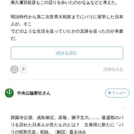
東久邇宮稔彦もこの辺りを歩いたのかなぁなどと考えた。
明治時代から第二次世界大戦前までにパリに留学した日本
人が、そこ
でどのような生活を送っていたかの足跡を追ったのが本書
だ。
ただし、芸術家についてはパリ好きかパリ嫌いの両極端に
続きを読む
分かれる
ようだとのことで除外されている。
0
詳細をみる
「留学」の箔付けをしたいだけで海外留学した現代の政治
家には、
中央公論新社さん
フォロー
バカロレアに合格した西園寺公望の爪の垢を煎じて飲ませ
たいわ。
-
東久邇宮稔彦が臣籍降下までちらつかせて無理矢理留学期
西園寺公望、成島柳北、原敬、獅子文六……。最盛期のパ
間を延長
リを訪れた日本人が見たものとは？ 文庫用に新たに「パ
させたことは知っていたが、日米開戦前に「日本はアメリ
リの昭和天皇」収録。〈解説〉森まゆみ