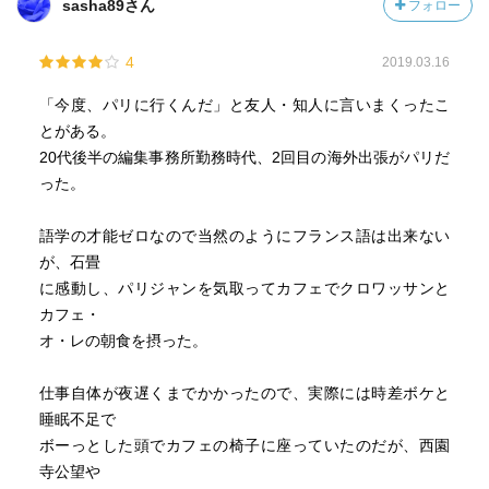
sasha89さん
フォロー
4
2019.03.16
「今度、パリに行くんだ」と友人・知人に言いまくったこ
とがある。
20代後半の編集事務所勤務時代、2回目の海外出張がパリだ
った。
語学の才能ゼロなので当然のようにフランス語は出来ない
が、石畳
に感動し、パリジャンを気取ってカフェでクロワッサンと
カフェ・
オ・レの朝食を摂った。
仕事自体が夜遅くまでかかったので、実際には時差ボケと
睡眠不足で
ボーっとした頭でカフェの椅子に座っていたのだが、西園
寺公望や