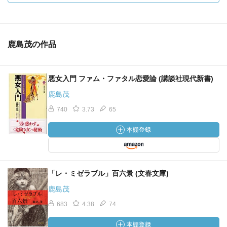
鹿島茂の作品
悪女入門 ファム・ファタル恋愛論 (講談社現代新書)
鹿島茂
740
3.73
65
「レ・ミゼラブル」百六景 (文春文庫)
鹿島茂
683
4.38
74