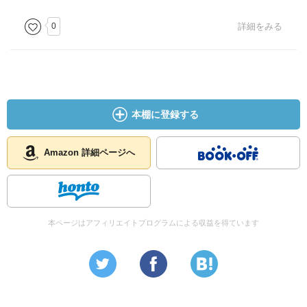
カと戦う
0
詳細をみる
のか？」「アメリカはそのつもりだから用心した方がいい
ぞ」と
ペタン元帥から言われていたとは初めて知った。
この辺りの事情は非常に興味深い。
本棚に登録する
そして面白かったのは平民宰相・原敬の、パリでの外交官
時代。
Amazon 詳細ページへ
この時の経験や人脈が、後の政治家としての糧となってい
るの
かもしれない。
本ページはアフィリエイトプログラムによる収益を得ています
他にも江戸最後の粋人と言われる成島柳北はパリでも粋人
ぶりを
発揮しているし、スキャンダラスな女性・武林文子の章で
は彼女
に振り回される無想庵がとことん気の毒になって来る。