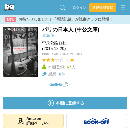
ログイン
新規会員登録
お待たせしました！「再読記録」が読書グラフに登場！
NEW
パリの日本人 (中公文庫)
鹿島茂
中央公論新社
(2015.12.20)
ISBN・EAN:
9784122062061
3.80
本棚登録:
67
人
感想:
6
件
Kindle版
本棚に登録する
Amazon
詳細ページへ