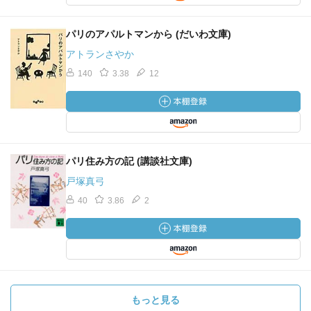
パリのアパルトマンから (だいわ文庫)
アトランさやか
140
3.38
12
パリ住み方の記 (講談社文庫)
戸塚真弓
40
3.86
2
もっと見る