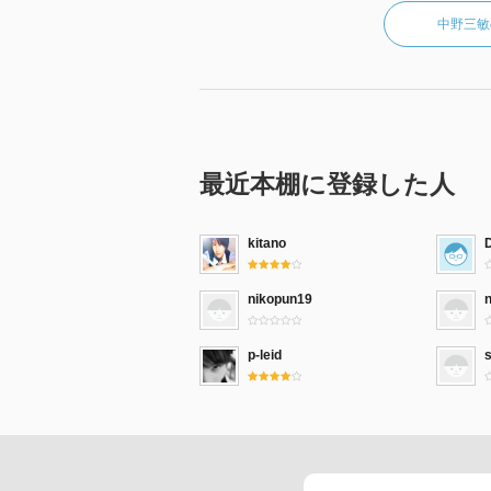
中野三敏
最近本棚に登録した人
kitano
D
nikopun19
n
p-leid