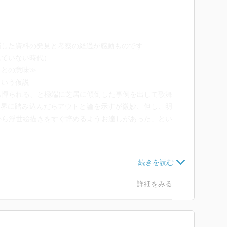
羅した資料の発見と考察の経過が感動ものです
れていない時代）
ことの意味≫
という仮説
も憚られる、と極端に芝居に傾倒した事例を出して歌舞
世界に踏み込んだらアウトと論を示すが微妙、但し、明
から浮世絵描きをすぐ辞めるようお達しがあった」とい
22.9.13
りは退屈・・・難しかったケド浮世絵類考の先人の研究
藤月しん関連の説明も有難かった・・・年寄・名主など
詳細をみる
が素人にもわかりやすく知れて良かった