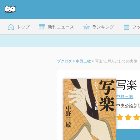
トップ
新刊ニュース
ランキング
ブ
ブクログ
>
中野三敏
>
写楽 江戸人としての実像
写楽
中野三敏
中央公論新