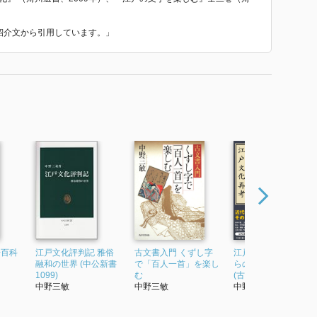
た紹介文から引用しています。」
房百科
江戸文化評判記 雅俗
古文書入門 くずし字
江戸文化再考 これか
融和の世界 (中公新書
で「百人一首」を楽し
らの近代を創るため
1099)
む
(古典ルネッサンス)
中野三敏
中野三敏
中野三敏