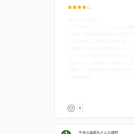
2025.12.15再読
『江戸方角分』という文化人を網
（斎藤十郎兵衛の実在性が証明さ
≪写楽の項には通号も俗称も無い
「素性を明記する事が憚られる」
士分たるもの歌舞伎芝居を見るの
伎絵を出す≒歌舞伎（川原者）の
石散人は「北町奉行小田切土佐守
う※根拠不詳
読んで良かった写楽本です(´･ω･｀)20
正直な処、氏の専門江戸文化の下
も分かり易く纏められており、斎
0
なかなか難しいコトも論じる手順
中央公論新社
さん
の感想