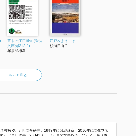
)
幕末の江戸風俗 (岩波
江戸へようこそ
文庫 緑213-1)
杉浦日向子
塚原渋柿園
もっと見る
学名誉教授。近世文学研究。1998年に紫綬褒章、2010年に文化功労
化』 （角川選書、2009年）、『江戸の文字を楽しむ』全三巻（角