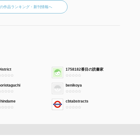
の作品ランキング・新刊情報へ
istrict
1758182番目の読書家
oriotaguchi
benikoya
shindame
cbtabstracts