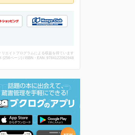
ィリエイトプログラムによる収益を得ています
・本 (256ページ) / ISBN・EAN: 9784122062948