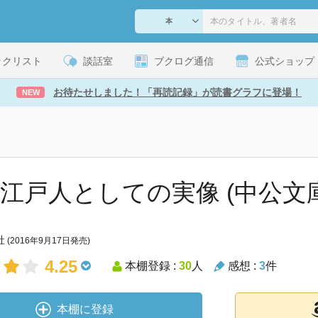
ックリスト
談話室
ブクログ通信
公式ショップ
お待たせしました！「再読記録」が読書グラフに登場！
NEW
 江戸人としての実像 (中公文庫
社
(2016年9月17日発売)
4.25
本棚登録 :
30
人
感想 :
3
件
本棚に登録