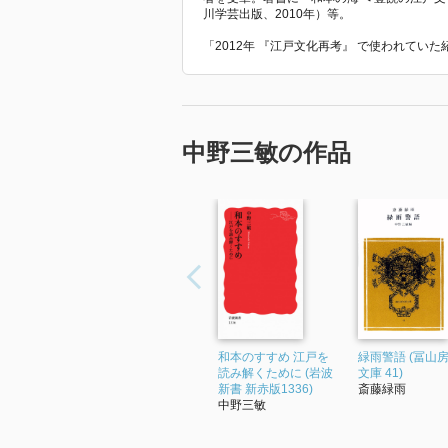
川学芸出版、2010年）等。
「2012年 『江戸文化再考』 で使われてい
中野三敏の作品
和本のすすめ 江戸を
緑雨警語 (冨山
読み解くために (岩波
文庫 41)
新書 新赤版1336)
斎藤緑雨
中野三敏