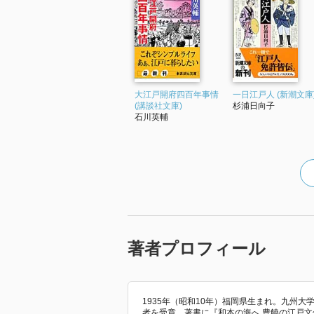
大江戸開府四百年事情
一日江戸人 (新潮文庫
(講談社文庫)
杉浦日向子
石川英輔
著者プロフィール
1935年（昭和10年）福岡県生まれ。九州大
者を受章。著書に『和本の海へ 豊饒の江戸文