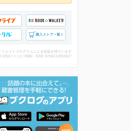
購入ストア一覧
ィリエイトプログラムによる収益を得ています
・本 (352ページ) / ISBN・EAN: 9784122063327