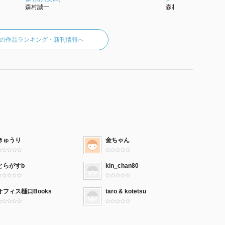
森村誠一
森村誠一
の作品ランキング・新刊情報へ
きゅうり
金ちゃん
とらがすb
kin_chan80
オフィス樋口Books
taro & kotetsu