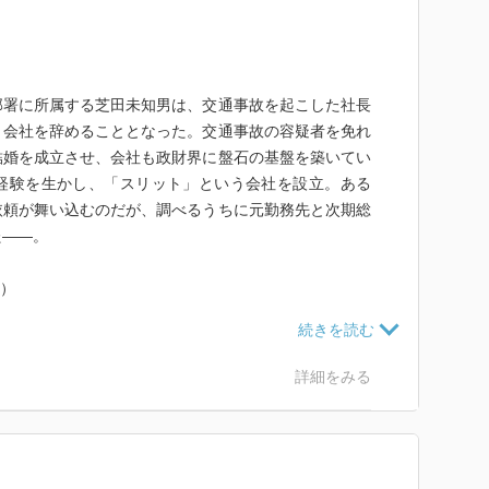
部署に所属する芝田未知男は、交通事故を起こした社長
り会社を辞めることとなった。交通事故の容疑者を免れ
結婚を成立させ、会社も政財界に盤石の基盤を築いてい
経験を生かし、「スリット」という会社を設立。ある
依頼が舞い込むのだが、調べるうちに元勤務先と次期総
た――。
り）
た芝田は、交通事故を起こした社長の息子の身代わりと
受け取った口止め料を元手に設立したエージェントに、
詳細をみる
ての調査依頼が舞い込む。調べるうち、元勤務先と次期
政財界を揺るがす闇に迫れるか!
より)