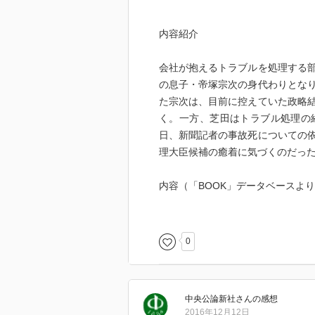
内容紹介
会社が抱えるトラブルを処理する
の息子・帝塚宗次の身代わりとな
た宗次は、目前に控えていた政略
く。一方、芝田はトラブル処理の
日、新聞記者の事故死についての
理大臣候補の癒着に気づくのだっ
内容（「BOOK」データベースよ
トラブル処理の部署に所属してい
なり会社を辞めることになった。
0
ある日、新聞記者の不審死につい
総理大臣候補の癒着に気づく芝田。
中央公論新社
さん
の感想
著者略歴 (「BOOK著者紹介情報」
2016年12月12日