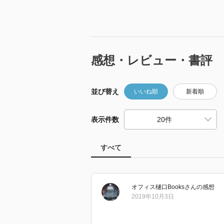
感想・レビュー・書評
並び替え
いいね順
新着順
表示件数
すべて
オフィス樋口Books
さん
の感想
2019年10月3日