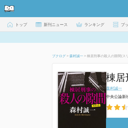
トップ
新刊ニュース
ランキング
ブ
ブクログ
>
森村誠一
>
棟居刑事の殺人の隙間(スリ
棟居
森村誠一
中央公論新