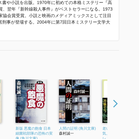
書や小説を出版。1970年に初めての本格ミステリー『高
賞、翌年『新幹線殺人事件』がベストセラーになる。1973
作家協会賞受賞。小説と映画のメディアミックスとして注目
刑事が登場する。2004年に第7回日本ミステリー文学大
など、文字通り日本のミステリー界の第一人者であるだけで
部隊の実態を明らかにした『悪魔の飽食』を刊行するなど、社
簿』 で使われていた紹介文から引用しています。」
新版 悪魔の飽食 日本
人間の証明 (角川文庫)
老いる意味 うつ、勇
細菌戦部隊の恐怖の実
森村誠一
気、夢 (中公新書ラク
像 (角川文庫)
レ 718)