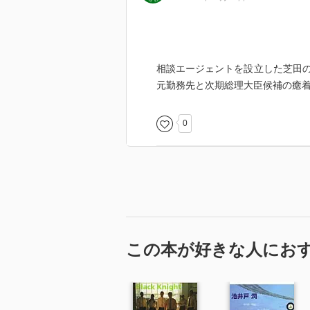
森村誠一
1933年、埼玉県熊谷市に生まれ
ーオータニに勤務し、67年退社。
相談エージェントを設立した芝田
造』で日本推理作家協会賞、76年
元勤務先と次期総理大臣候補の癒
ー文学大賞、08年『小説道場』で
データはこの書籍が刊行された当時
0
この本が好きな人にお