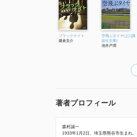
ブラックナイト
空飛ぶタイヤ(上) (講
建倉圭介
談社文庫)
池井戸潤
著者プロフィール
森村誠一
1933年1月2日、埼玉県熊谷市生ま