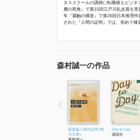
ネススクールの講師に転職後もビジネス
層の死角』で第15回江戸川乱歩賞を受
年『腐触の構造』で第26回日本推理
された『人間の証明』では、初めて棟居
賞受賞、2011年吉川英治文学賞受賞
なく、1981年には旧日本軍第731
会的発言も疎かにしていない。
「2021年 『棟居刑事と七つの事件
森村誠一の作品
新装版人間の証明 (角
Day to Day
川文庫)
講談社
森村誠一