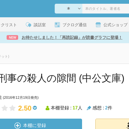
ックリスト
談話室
ブクログ通信
公式ショップ
お待たせしました！「再読記録」が読書グラフに登場！
NEW
ット)
刑事の殺人の隙間 (中公文庫)
社
(2016年12月19日発売)
2.50
本棚登録 :
17
人
感想 :
2
件
本棚に登録