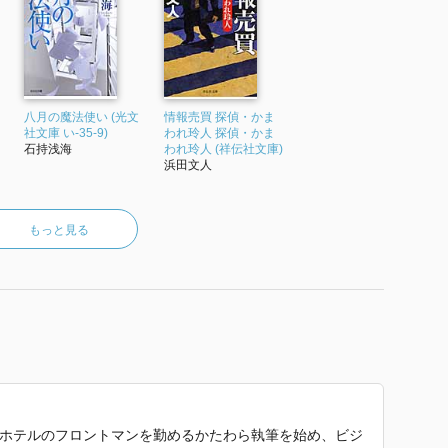
八月の魔法使い (光文
情報売買 探偵・かま
社文庫 い-35-9)
われ玲人 探偵・かま
石持浅海
われ玲人 (祥伝社文庫)
浜田文人
もっと見る
れ。ホテルのフロントマンを勤めるかたわら執筆を始め、ビジ