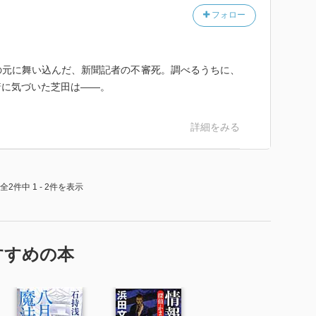
フォロー
る。58年、青山学院大学英米文学科卒業。ホテル・ニュ
69年『高層の死角』で江戸川乱歩賞、73年『腐蝕の構
の元に舞い込んだ、新聞記者の不審死。調べるうちに、
『人間の証明』で角川小説賞、2003年に日本ミステリ
着に気づいた芝田は――。
加藤郁乎賞、11年『悪道』で吉川英治文学賞を受賞(本
に掲載されていたものです)
詳細をみる
全2件中 1 - 2件を表示
すすめの本