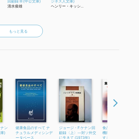
回顧録 III (中公文庫)
ジネス人文庫)
清水俊雄
ヘンリー・キッシ...
もっと見る
ケナン
健康食品のすべて ナ
ジョージ・F.ケナン回
食品機能の表示と科
文庫)
チュラルメディシンデ
顧録〈上〉―対ソ外交
機能性表示食品を理
ータベース
に生きて (1973年)
する