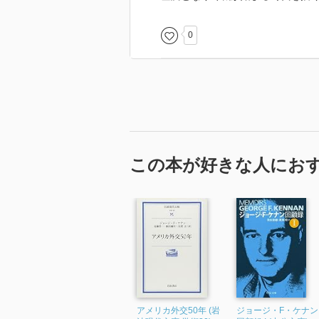
0
この本が好きな人にお
アメリカ外交50年 (岩
ジョージ・F・ケナン