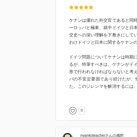
ケナンは優れた外交官であると同
ーロッパと極東、就中ドイツと日
交史への深い理解を下敷きにして
わけドイツと日本に関するケナン
ドイツ問題についてケナンは時期
るが、特筆すべきは、ケナンがド
形で行われなければならないと考
パの不安定要因であり続けたが、
た。このジレンマを解消するには
り大きな連邦国家に繋ぎとめるし
現実のものとなったが、当時として
0
また極東については、地政学的見
好ましいと考えていた。これは日
代リアリストの最右翼ミアシャイ
nyankoteacher
さん
の感想