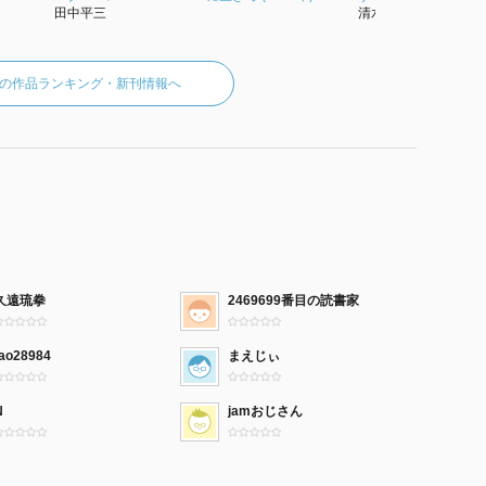
田中平三
清水俊雄
の作品ランキング・新刊情報へ
久遠琉拳
2469699番目の読書家
tao28984
まえじぃ
N
jamおじさん