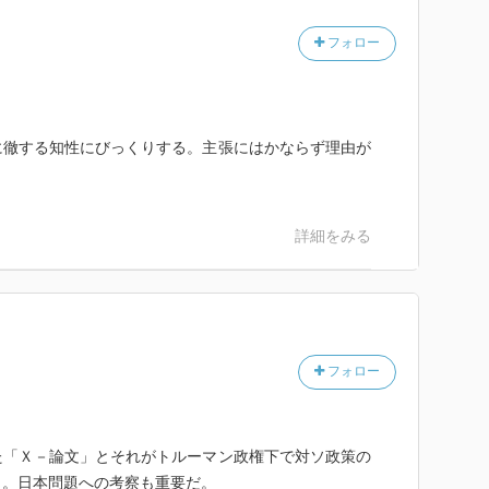
地域覇権の台頭を防ぐ)にも相通じる。ケナンは第二次
の失策の一つが、中国の過大評価と日本の過小評価であ
フォロー
滅によって極東のパワーバランスは動揺し、アメリカ自
くなった。結局日本を弱体化させるマッカーサーの当初
を余儀なくされたが、その上でケナンが果たした役割は
に徹する知性にびっくりする。主張にはかならず理由が
詳細をみる
フォロー
た「Ｘ－論文」とそれがトルーマン政権下で対ソ政策の
く。日本問題への考察も重要だ。