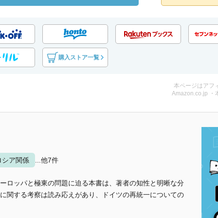
購入ストア一覧
本ページはアフ
Amazon.co.jp 
ロシア関係
...他7件
ーロッパと極東の問題に迫る本書は、著者の知性と明晰な分
に関する考察は読み応えがあり、ドイツの再統一についての