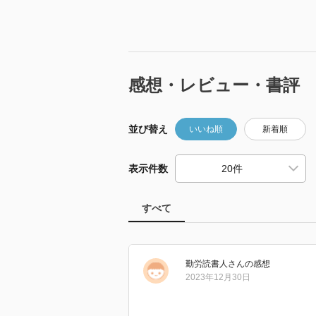
感想・レビュー・書評
並び替え
いいね順
新着順
表示件数
すべて
勤労読書人
さん
の感想
2023年12月30日