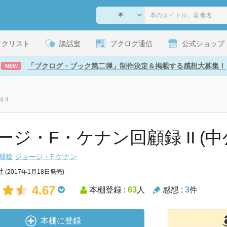
ックリスト
談話室
ブクログ通信
公式ショップ
「ブクログ・ブック第二弾」制作決定＆掲載する感想大募集！
NEW
II
ージ・F・ケナン回顧録 II (中
畑稔
ジョージ・F.ケナン
社
(2017年1月18日発売)
4.67
本棚登録 :
63
人
感想 :
3
件
本棚に登録