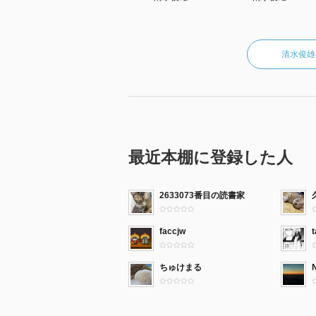
清水俊雄
最近本棚に登録した人
2633073番目の読書家
faccjw
ちゅけまる