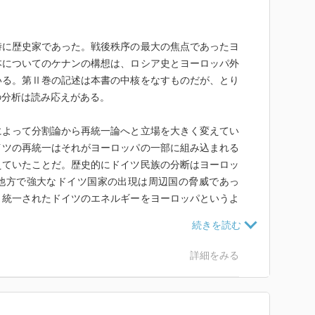
時に歴史家であった。戦後秩序の最大の焦点であったヨ
本についてのケナンの構想は、ロシア史とヨーロッパ外
いる。第Ⅱ巻の記述は本書の中核をなすものだが、とり
の分析は読み応えがある。
によって分割論から再統一論へと立場を大きく変えてい
イツの再統一はそれがヨーロッパの一部に組み込まれる
えていたことだ。歴史的にドイツ民族の分断はヨーロッ
他方で強大なドイツ国家の出現は周辺国の脅威であっ
、統一されたドイツのエネルギーをヨーロッパというよ
かない。この歴史的洞察を踏まえたケナンの構想は今日
はいささか早過ぎたのかも知れない。(第19章)
詳細をみる
地からロシアと日本の勢力均衡がアメリカにとって最も
露戦争までのアメリカの極東戦略を踏襲するもので、現
マーの「オフショア・バランシング戦略」(＝拮抗する