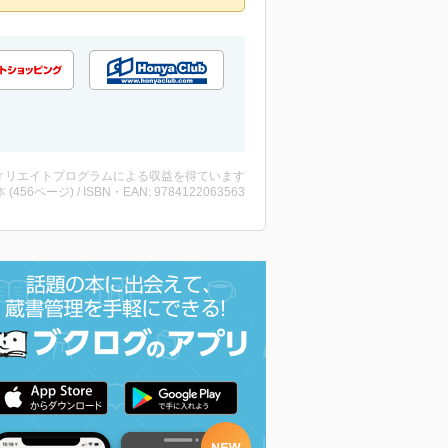
ィリエイトプログラムによる収益を得ています
・本 (456ページ) / ISBN・EAN: 9784122063563