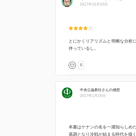
リージョナル・パワーを競わせて
2017年10月10日
世界大戦におけるアメリカの最大
ると考えていたが、実際日本の壊
身がその肩代わりをせざるを得な
の占領政策は軌道修正(逆コース)
小さくない。(第16章)
とにかくリアリズムと明晰な分析
伴っているし。
0
中央公論新社
さん
の感想
2017年1月16日
本書はケナンの名を一躍知らしめ
基調となり冷戦が始まる時代を描