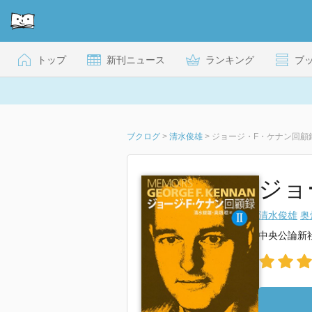
トップ
新刊ニュース
ランキング
ブ
ブクログ
>
清水俊雄
>
ジョージ・F・ケナン回顧録 
ジョ
清水俊雄
奥
中央公論新