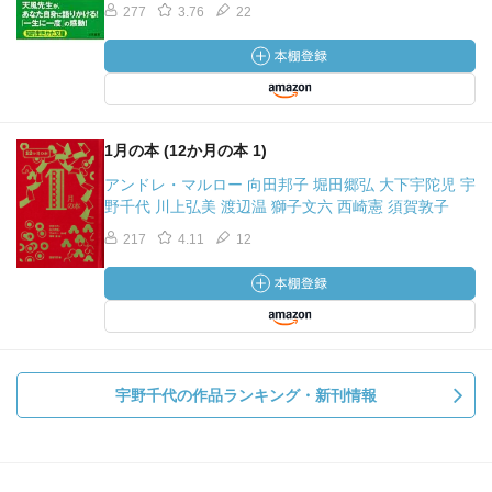
277
3.76
22
1月の本 (12か月の本 1)
アンドレ・マルロー 向田邦子 堀田郷弘 大下宇陀児 宇
野千代 川上弘美 渡辺温 獅子文六 西崎憲 須賀敦子
217
4.11
12
宇野千代の作品ランキング・新刊情報