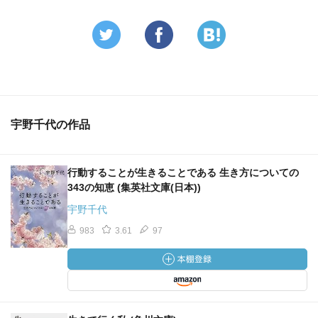
宇野千代の作品
行動することが生きることである 生き方についての
343の知恵 (集英社文庫(日本))
宇野千代
983
3.61
97