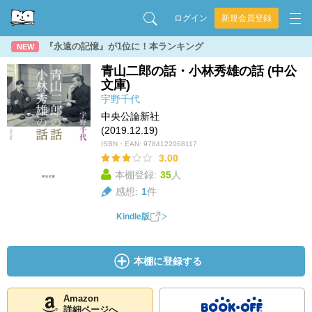
ログイン
新規会員登録
『永遠の記憶』が1位に！本ランキング
NEW
青山二郎の話・小林秀雄の話 (中公
文庫)
宇野千代
中央公論新社
(2019.12.19)
ISBN・EAN:
9784122068117
3.00
本棚登録:
35
人
感想:
1
件
Kindle版
本棚に登録する
Amazon
詳細ページへ