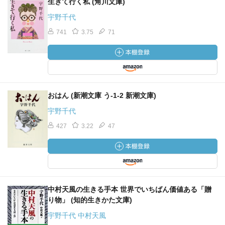
生きて行く私 (角川文庫)
宇野千代
741
3.75
71
おはん (新潮文庫 う-1-2 新潮文庫)
宇野千代
427
3.22
47
中村天風の生きる手本 世界でいちばん価値ある「贈
り物」 (知的生きかた文庫)
宇野千代 中村天風