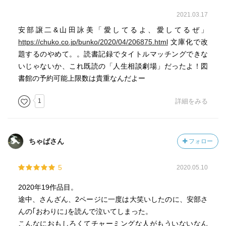
2021.03.17
安部譲二&山田詠美「愛してるよ、愛してるぜ」
https://chuko.co.jp/bunko/2020/04/206875.html
文庫化で改
題するのやめて。。読書記録でタイトルマッチングできな
いじゃないか、これ既読の「人生相談劇場」だったよ！図
書館の予約可能上限数は貴重なんだよー
1
詳細をみる
ちゃばさん
フォロー
5
2020.05.10
2020年19作品目。
途中、さんざん、2ページに一度は大笑いしたのに、安部さ
んの｢おわりに｣を読んで泣いてしまった。
こんなにおもしろくてチャーミングな人がもういないなん