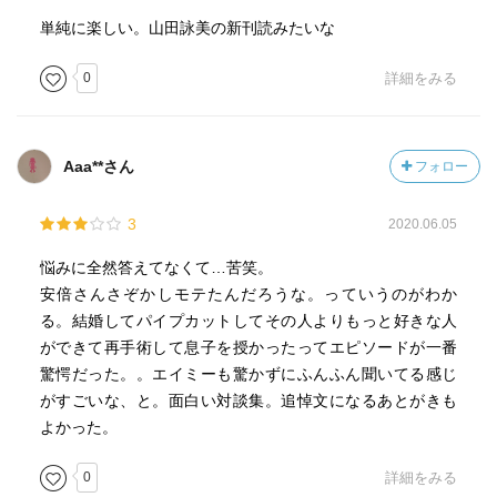
単純に楽しい。山田詠美の新刊読みたいな
0
詳細をみる
Aaa**さん
フォロー
3
2020.06.05
悩みに全然答えてなくて…苦笑。
安倍さんさぞかしモテたんだろうな。っていうのがわか
る。結婚してパイプカットしてその人よりもっと好きな人
ができて再手術して息子を授かったってエピソードが一番
驚愕だった。。エイミーも驚かずにふんふん聞いてる感じ
がすごいな、と。面白い対談集。追悼文になるあとがきも
よかった。
0
詳細をみる