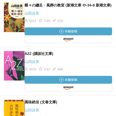
蝶々の纏足・風葬の教室 (新潮文庫 や-34-8 新潮文庫)
山田詠美
5431
3.68
510
A2Z (講談社文庫)
山田詠美
4570
3.52
486
風味絶佳 (文春文庫)
山田詠美