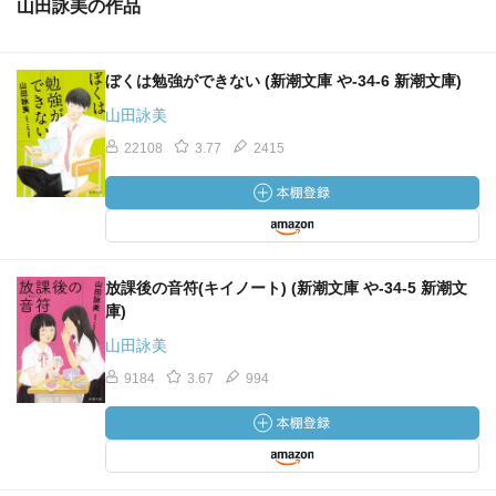
山田詠美の作品
ぼくは勉強ができない (新潮文庫 や-34-6 新潮文庫)
山田詠美
22108
3.77
2415
放課後の音符(キイノート) (新潮文庫 や-34-5 新潮文
庫)
山田詠美
9184
3.67
994