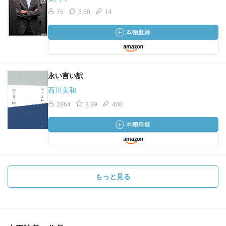
75
3.50
14
永い言い訳
西川美和
2864
3.99
408
もっと見る