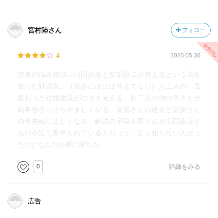
宮村陸さん
フォロー
4
2020.05.30
読者の悩み相談に山田詠美と安部譲二が答えるという風を
装った対談集。（悩みにはほぼ答えてない）お二人の一風
変わった結婚生活がのぞき見える。お二人の仲の良さと自
由奔放さにうらやましくなる。安部さんの逝去と詠美さん
の喪失感に悲しくなる。解説の宇垣美里さんが山田詠美さ
んの小説で形作られていると知って、よく知らない人だっ
たけどなんだか腑に落ちた。
0
詳細をみる
広告