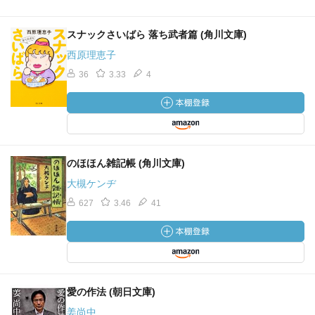
スナックさいばら 落ち武者篇 (角川文庫)
西原理恵子
36
3.33
4
のほほん雑記帳 (角川文庫)
大槻ケンヂ
627
3.46
41
愛の作法 (朝日文庫)
姜尚中