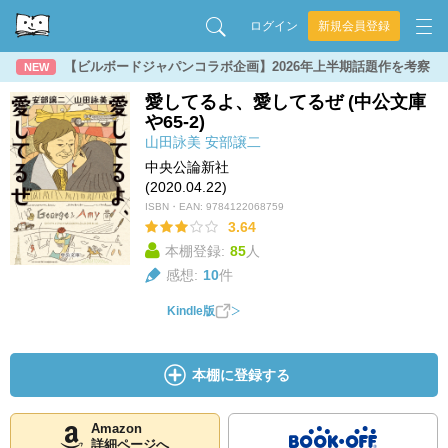
ログイン
新規会員登録
【ビルボードジャパンコラボ企画】2026年上半期話題作を考察
NEW
愛してるよ、愛してるぜ (中公文庫
や65-2)
山田詠美
安部譲二
中央公論新社
(2020.04.22)
ISBN・EAN:
9784122068759
3.64
本棚登録:
85
人
感想:
10
件
Kindle版
本棚に登録する
Amazon
詳細ページへ