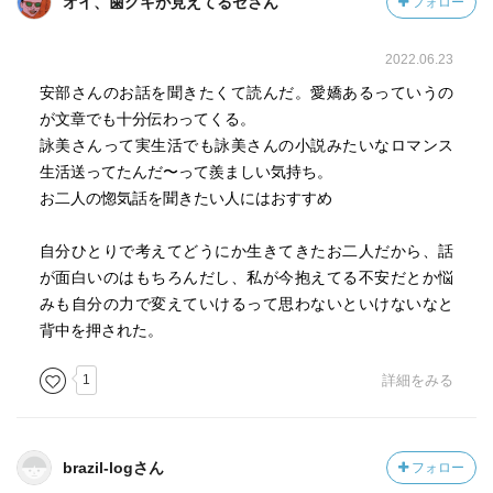
オイ、歯グキが見えてるゼさん
フォロー
2022.06.23
安部さんのお話を聞きたくて読んだ。愛嬌あるっていうの
が文章でも十分伝わってくる。
詠美さんって実生活でも詠美さんの小説みたいなロマンス
生活送ってたんだ〜って羨ましい気持ち。
お二人の惚気話を聞きたい人にはおすすめ
自分ひとりで考えてどうにか生きてきたお二人だから、話
が面白いのはもちろんだし、私が今抱えてる不安だとか悩
みも自分の力で変えていけるって思わないといけないなと
背中を押された。
1
詳細をみる
brazil-logさん
フォロー