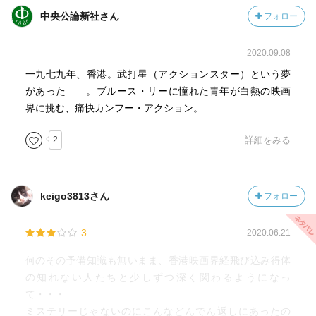
中央公論新社さん
フォロー
2020.09.08
一九七九年、香港。武打星（アクションスター）という夢
があった――。ブルース・リーに憧れた青年が白熱の映画
界に挑む、痛快カンフー・アクション。
2
詳細をみる
keigo3813さん
フォロー
3
2020.06.21
何のその予備知識も無いまま、香港映画界経飛び込み得体
の知れない人たちと少しずつ深く関わるようになっ
て・・・
ミステリーじゃないのにこんなどんでん返しにあったの