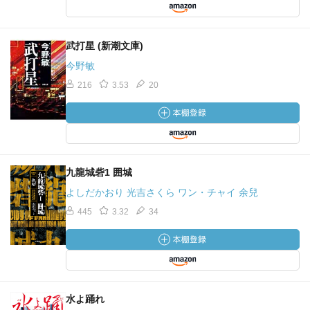
武打星 (新潮文庫)
今野敏
216
3.53
20
九龍城砦1 囲城
よしだかおり 光吉さくら ワン・チャイ 余兒
445
3.32
34
水よ踊れ