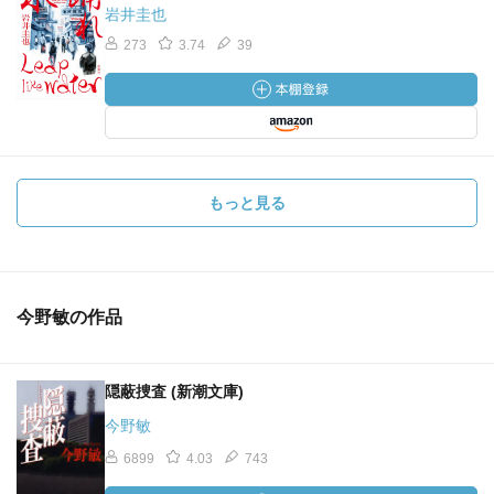
岩井圭也
273
3.74
39
もっと見る
今野敏の作品
隠蔽捜査 (新潮文庫)
今野敏
6899
4.03
743