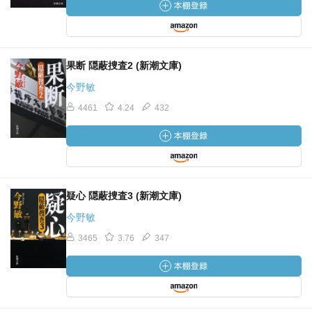
果断 隠蔽捜査2 (新潮文庫)
今野敏
4461
4.24
432
疑心 隠蔽捜査3 (新潮文庫)
今野敏
3465
3.76
347