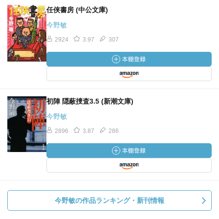
任侠書房 (中公文庫)
今野敏
2924
3.97
307
初陣 隠蔽捜査3.5 (新潮文庫)
今野敏
2896
3.87
286
今野敏の作品ランキング・新刊情報