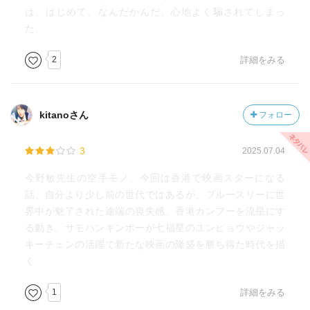
は、はじめて。なんだかんだ、心地よく騙されてしまっ
た。
2
詳細をみる
kitanoさん
フォロー
3
2025.07.04
今野敏先生の空手モノ、今回は香港で映画スターになる
話、自分より少し前の世代ではあるが、ブルースリーに世
界中が魅了された途端の喪失感、香港カンフーを流星にす
る動き、サモハンキンポーが七福星のユンピョウやジャッ
キーチェンの活躍で新たな映画の隆盛を勝ち得た時代を描
く
1
詳細をみる