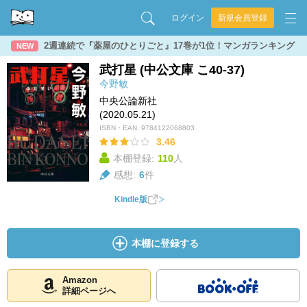
ログイン
新規会員登録
2週連続で『薬屋のひとりごと』17巻が1位！マンガランキング
NEW
武打星 (中公文庫 こ40-37)
今野敏
中央公論新社
(2020.05.21)
ISBN・EAN:
9784122068803
3.46
本棚登録:
110
人
感想:
6
件
Kindle版
本棚に登録する
Amazon
詳細ページへ