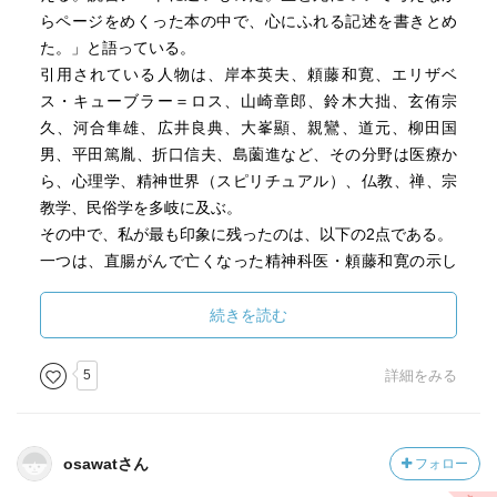
らページをめくった本の中で、心にふれる記述を書きとめ
た。」と語っている。
引用されている人物は、岸本英夫、頼藤和寛、エリザベ
ス・キューブラー＝ロス、山崎章郎、鈴木大拙、玄侑宗
久、河合隼雄、広井良典、大峯顯、親鸞、道元、柳田国
男、平田篤胤、折口信夫、島薗進など、その分野は医療か
ら、心理学、精神世界（スピリチュアル）、仏教、禅、宗
教学、民俗学を多岐に及ぶ。
その中で、私が最も印象に残ったのは、以下の2点である。
一つは、直腸がんで亡くなった精神科医・頼藤和寛の示し
た“生きること”の意味についてである。頼藤氏は、私たちは
「世界はこうである、“しかるがゆえに”こう生きる」という
続きを読む
考え方をしがちだが、そうではなくて、「世界はこうであ
る、“にもかかわらず”こう生きる」と考えることが大事だと
5
詳細をみる
いう。どう生きるかに、世界がこうあるからという理由は
要さず、生き方の問題と世界のありかたとを切り離す必要
があり、無駄と知りつつ何かに熱心に取り組むことができ
osawatさん
フォロー
るかどうかが、我々の人生の質を決めることになる、い