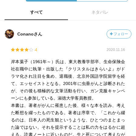
すべて
ネタバレ
Conanoさん
フォロー
4
2020.11.16
岸本葉子（1961年～）氏は、東大教養学部卒、生命保険会
社在職中に執筆・出版した『クリスタルはきらいよ』がド
ラマ化され注目を集め、退職後、北京外国語学院留学を経
て、エッセイストとなる。2001年に虫垂がんと診断された
が、その後も積極的な文筆活動を行い、ガン克服キャンペ
ーンにも参加している。淑徳大学客員教授。
本書は、著者ががんに罹患した後、様々な本を読み、考え
た断想を綴ったものである。著者は序章で、「これから綴
るのは、日本人の死生観というような、ひとつのまとまっ
た論ではない。それを提示することは私の力をはるかに超
える。読書ノートに近いものだ。生と死について考えなが