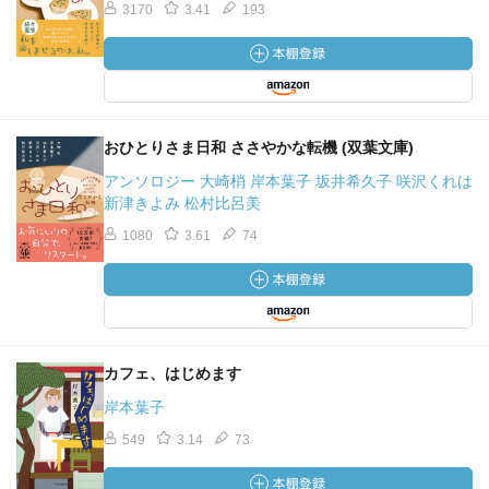
3170
3.41
193
おひとりさま日和 ささやかな転機 (双葉文庫)
アンソロジー 大崎梢 岸本葉子 坂井希久子 咲沢くれは
新津きよみ 松村比呂美
1080
3.61
74
カフェ、はじめます
岸本葉子
549
3.14
73