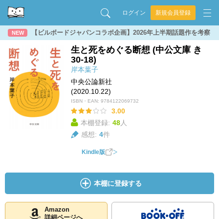
ログイン
新規会員登録
【ビルボードジャパンコラボ企画】2026年上半期話題作を考察
NEW
生と死をめぐる断想 (中公文庫 き
30-18)
岸本葉子
中央公論新社
(2020.10.22)
ISBN・EAN:
9784122069732
3.00
本棚登録:
48
人
感想:
4
件
Kindle版
本棚に登録する
Amazon
詳細ページへ