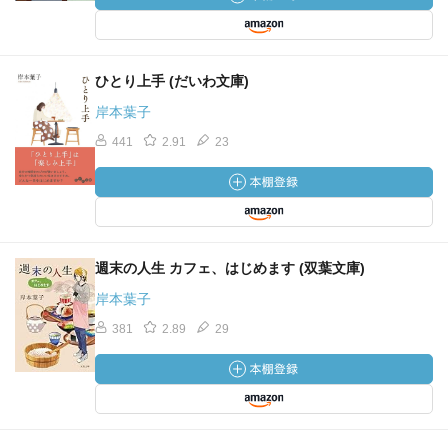
ひとり上手 (だいわ文庫)
岸本葉子
441
2.91
23
週末の人生 カフェ、はじめます (双葉文庫)
岸本葉子
381
2.89
29