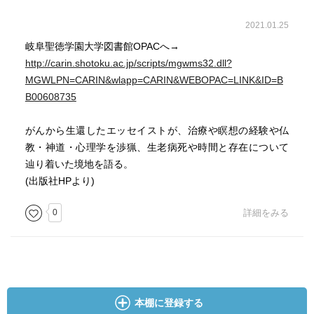
時間と接しているときなのではないかという。
著者は自らを「合理主義者であり、合理的な説明のつかな
2021.01.25
いものに懐疑的」というが、私も、著者と同じような考え
岐阜聖徳学園大学図書館OPACへ→
方をするタイプで、そういう意味で、著者の辿った思考の
http://carin.shotoku.ac.jp/scripts/mgwms32.dll?
ベクトル、プロセスには自然と共感できた。著者の数年後
MGWLPN=CARIN&wlapp=CARIN&WEBOPAC=LINK&ID=B
から人生を生きる者として（幸いなことに、これまで「生
B00608735
命飢餓状態」におかれた経験はないが）、時を置いて再読
したいと思う。
がんから生還したエッセイストが、治療や瞑想の経験や仏
また、巻末にある、本書で引用された参考文献50冊も参考
教・神道・心理学を渉猟、生老病死や時間と存在について
にしたい。
辿り着いた境地を語る。
（2020年11月了）
(出版社HPより)
0
詳細をみる
本棚に登録する