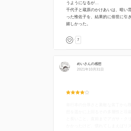
うようになるが…
千代子と蔵原のかけあいは、暗い
った惟佐子を、結果的に俗世に引
嬉しかった。
7
めい
さん
の感想
2021年10月31日
単行本の分厚さと素敵な装丁から
想を遥かに上回るその多層性と荘
と長いこと。直前までアガサ・ク
かかったけど、慣れてしまえばリ