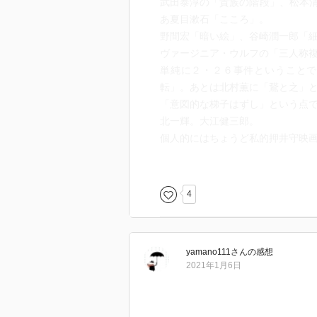
武田泰淳の「貴族の階段」、松本
のヒロインと言って差し支えない
あ夏目漱石「こころ」。
模様に癒される。このダブルヒロ
野間宏「暗い絵」、谷崎潤一郎「
ったら惟佐子はただ美しいだけの
ヴァージニア・ウルフの「三人称
単純に２・２６事件ということで
物語の核でもある、二・二六事件
転」。あとは北村薫に「鵞と之」
室に対する認識が当時も一枚岩で
「意図的な梯子はずし」という点
えば当たり前だけど、天皇＝神で
北一輝。大江健三郎。
うしてああいう歴史を辿ってしま
個人的にはちょうど私的押井守映画祭
慮しなければならない。飛び交う
e」も。
らないのだということを、いつで
何よりもまず文体の芸。これぞ奥
4
「一君万民の理想はおのずと実現
一文の中で、誰がどうしたと見た
らない。」という久慈中尉の言葉
極端な場合は助詞ごとに視点がこ
に無分別を備えた惟浩の、四面四
奥泉だからこそそれを格調高さと
での人格矯正には恐怖を覚えた。
yamano111
さん
の感想
だしい。
日本の歴史を知る身としてはなん
2021年1月6日
作者は任意に各個人の視点に憑依
で踊ってる感がすごい。
この移り気や飄々ぶり、今までは
が、それが文体にまで及ぶとは。
というか神人の血筋云々は妄念だ