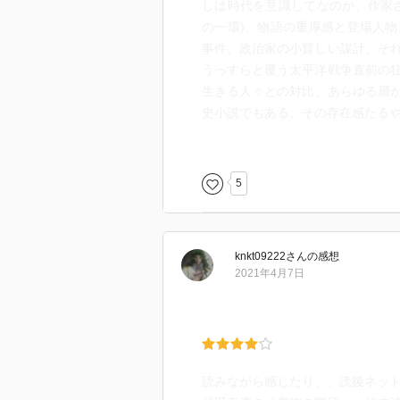
しは時代を意識してなのか、作家
の一環)、物語の重厚感と登場人
事件、政治家の小賢しい謀計、そ
うっすらと覆う太平洋戦争直前の
生きる人々との対比、あらゆる層
史小説でもある、その存在感たる
徹底した客観描写が印象的。語り
うな錯覚さえ起こさせるが、だか
5
に巻き込まれる(久慈中尉と黒河の
実にフィクションを交える手腕は
て存在しなかったのが不思議なく
knkt09222
さん
の感想
2021年4月7日
そしてなによりヒロインが魅力的
語の終盤、なにより残酷な復讐を
物像を、徹底して創り上げる緻密
寧ろ女性でありながらこの時代に
その厚顔さが頼もしい。始終シリ
読みながら感じたり、、読後ネッ
そうとは知らずに一堂に会する場