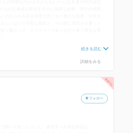
さんの特徴なのかは分からないけど(まあ多分時代設定
物たちの立体感を表現するのに抜群な効果。寿子の情死
れにのせられる若き陸軍士官たちに愚かな民衆、日本を
狂おしいほどの不穏な熱気と、その膜に気付かず粛々と
が折り重なって、ミステリーでありながら全く骨太な歴
や。
手の冷徹な視線は、読みながら歴史の勉強をしているよ
らこそ稀に表れる心理描写が重く痛切で、否応なく物語
詳細をみる
感情は特に痛かった、、、)。加えて、絶妙な塩梅で事
見事。笹宮伯爵なんて、彼の矮小さ人間らしさも踏まえ
らいの立体感。
。重ねて強調される容姿の美しさはさることながら、物
フォロー
この女なら平気な顔でやり遂げるであろうと思わせる人
さと、それほどの悪女であるのに嫌悪感を抱かせない、
よくぞこれほどのマイペースを貫けるなと感心させる、
アスで重々しいのに、惟佐子が食い散らかした男どもが
トで調べて知ったりした、参照すべき過去作品は、
面は本当にめっちゃ面白かった。だからこそ、もう一人