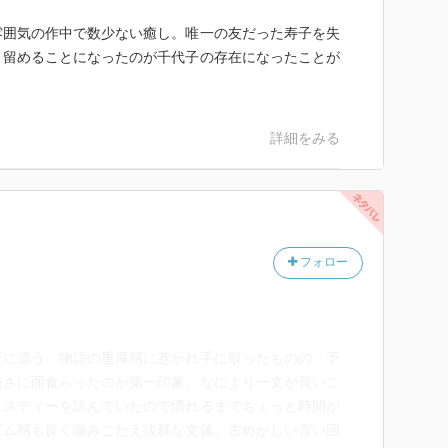
雰囲気の作中で数少ない癒し。唯一の友だった寿子を失
き留めることになったのが千代子の存在になったことが
詳細をみる
フォロー
既に漂う、物語の重厚感に惹かれ手に取ったものの、予
厳さに面食らったのが第一印象。なにより一文が長いこ
リスティーを読んでいたので慣れるまでちょっと時間が
ズム感も良く噛みごたえ抜群な文体。古めかしい言い回