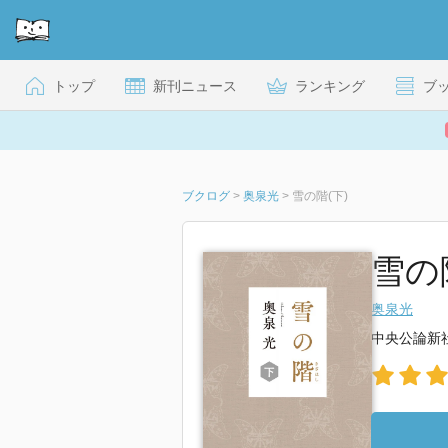
トップ
新刊ニュース
ランキング
ブ
ブクログ
>
奥泉光
>
雪の階(下)
雪の階
奥泉光
中央公論新