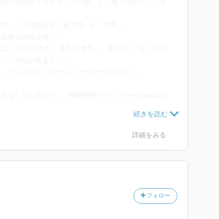
清張の時刻表ミステリ「点と線」と「神々の乱心」、ま
であろう千代子の平凡な愛くるしさと、可愛らしい恋愛
インのコンビがはちゃめちゃ良かった。千代子がいなか
細雪」、三島由紀夫「春の雪」と「奔馬」。
ロボットみたいに冷たい女だもんな。
複合多元視点文体」。
は、宮部みゆき「蒲生邸事件」、恩田陸「ねじの回
の動機は正直荒唐無稽すぎてどうかなと思ったけど、皇
という作品があるらしい。
はなかったのだろうと考えさせられる種にはなった。思
で、ウンベルト・エーコ「フーコーの振り子」。
あるという狂信的な日本人ばかりではなかったのに、ど
ったのか、今が平和な時代だと思っている私たちこそ熟
をしているので、「機動警察パトレイバー2theMovi
言葉が如何に力を持っていようとも、それが真実とは限
も考え続けなければならないと思う。
泉。
詳細をみる
する。我々はおのずとなることのために死ななければな
誰がどう思うだろうと誰は感じたが誰はこうだった、と
には芯からの日本人を感じたし、父親そっくりの卑小さ
ろころ入れ替わる。
角で狂信的な士官候補への変貌、教育によるたった半年
感じさせるのが可能なのであって、素人がやると悪文甚
千代子の結婚話で物語は結びを迎えるけれど、その後の
とも不穏な雰囲気を拭いきれない。作家の手のひらの上
し、と思いきや別の人物に移り変わる。
フォロー
奥泉的人物（アイロニカルでユーモラス）描写だった
として、「アインシュタインは敵に回すべきじゃない」