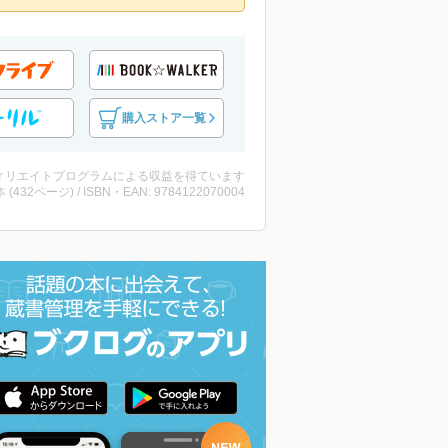
購入ストア一覧
ィリエイトプログラムによる収益を得ています
・本 (432ページ) / ISBN・EAN: 9784122070004