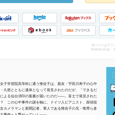
本ページはアフ
Amazon.co.jp 
女子学習院高等科に通う惟佐子は、親友・宇田川寿子の心中
・久慈とともに遺体となって発見されたのだが、「できるだ
による仙台消印の葉書が届いたのだ――。富士で発見された
？ この心中事件の謎を軸に、ドイツ人ピアニスト、探偵役
女カメラマンと新聞記者、軍人である惟佐子の兄・惟秀ら多
六事件へと繋がっていく――。