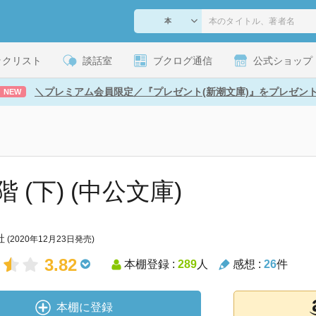
ックリスト
談話室
ブクログ通信
公式ショップ
＼プレミアム会員限定／『プレゼント(新潮文庫)』をプレゼン
NEW
 (下) (中公文庫)
社
(2020年12月23日発売)
3.82
本棚登録 :
289
人
感想 :
26
件
本棚に登録