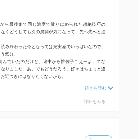
着いた部屋で、昼のあの出来事を思い出す、とか、数日
幻影とか、明らかに未来予知的な能力を惟佐子は持って
とき目の前にいた人に話したことを、いまになって思い
アス設定のためだけの要素だったんだろうか。分からな
迂遠。
現代小説も読みたいな。
から最後まで同じ濃度で散りばめられた超絶技巧の
ためのものなのか、華族らしい落ち着きぶりを浮き立た
もなくどうしても次の展開が気になって、先へ先へと進
なものなのか、まあ独特。
にはない、思い出すとか、思い出しつつ語るとか、聞き
、読み終わった今となっては充実感でいっぱいなので、
たり離れたり、そりゃ上下巻になるわ。
いう気分。
の幻視が差し挟まれる。
読んでいたのだけど、途中から惟佐子こえーよ、てな
「鳥類学者のファンタジア」とか）に行くんだろうと思
てなりました。あ、でもどうだろう。好きはちょっと違
、お近づきにはなりたくないかも。
長さ、それ自体が批評性を持っているということなんだ
読んでたのだけと、多分意識的に取り入れたウルフ的語
い流れで読んだなあと思った次第です。
詳細をみる