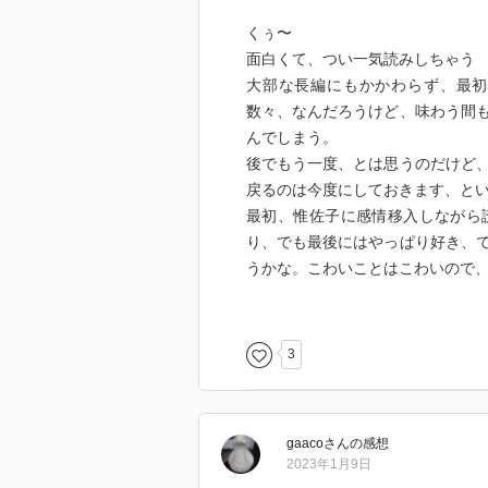
また場面設定としても、夜の落ち
とか、折々垣間見る焼けた大地の
くぅ〜
前にあの人に話した内容を、その
るけど、これは惟佐子のミステリ
面白くて、つい一気読みしちゃう
出している、とかいう、とにかく
い。レビュー読み漁ろ。この人の
大部な長編にもかかわらず、最初
それが華族の生活様式を描写する
数々、なんだろうけど、味わう間
せるのか、安楽椅子探偵ってそん
んでしまう。
事件！ 突入！ 闘い！ はここ
後でもう一度、とは思うのだけど
ながら想像するとか、核心に迫っ
戻るのは今度にしておきます、と
さらにいえばちょくちょく惟佐子
最初、惟佐子に感情移入しながら
これこそが奥泉流ファンタジー（
り、でも最後にはやっぱり好き、
いきや、……。
うかな。こわいことはこわいので
そこもまた迂遠さ、文体の工夫、
たまたまこの前にダロウェイ夫人
ろう。
りに、偶然とはいえ、我ながら良
やっぱり凄い。
3
gaaco
さん
の感想
2023年1月9日