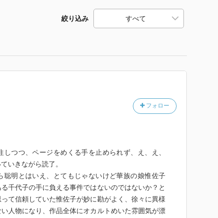
絞り込み
フォロー
往しつつ、ページをめくる手を止められず、え、え、
いていきながら読了。
ら聡明とはいえ、とてもじゃないけど華族の娘惟佐子
ある千代子の手に負える事件ではないのではないか？と
思って信頼していた惟佐子が妙に勘がよく、徐々に異様
ない人物になり、作品全体にオカルトめいた雰囲気が漂