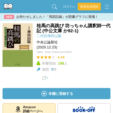
ログイン
新規会員登録
お待たせしました！「再読記録」が読書グラフに登場！
NEW
桂馬の高跳び 坊っちゃん講釈師一代
記 (中公文庫 か92-1)
二代目神田山陽
中央公論新社
(2020.12.23)
ISBN・EAN:
9784122070028
4.44
本棚登録:
108
人
感想:
9
件
本棚に登録する
Amazon
詳細ページへ