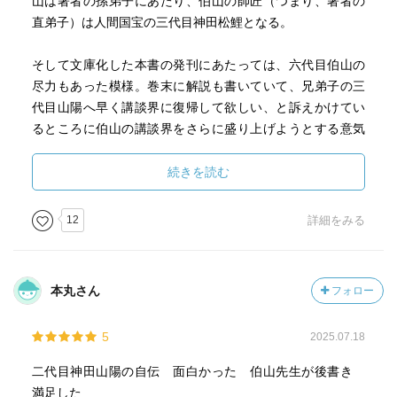
山は著者の孫弟子にあたり、伯山の師匠（つまり、著者の
直弟子）は人間国宝の三代目神田松鯉となる。
そして文庫化した本書の発刊にあたっては、六代目伯山の
尽力もあった模様。巻末に解説も書いていて、兄弟子の三
代目山陽へ早く講談界に復帰して欲しい、と訴えかけてい
るところに伯山の講談界をさらに盛り上げようとする意気
込みが感じられた。
続きを読む
12
詳細をみる
本丸さん
フォロー
5
2025.07.18
二代目神田山陽の自伝 面白かった 伯山先生が後書き
満足した