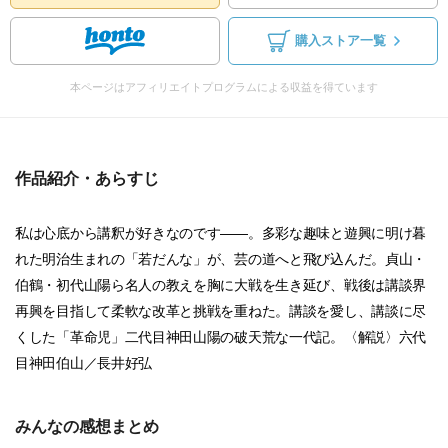
購入ストア一覧
本ページはアフィリエイトプログラムによる収益を得ています
作品紹介・あらすじ
私は心底から講釈が好きなのです――。多彩な趣味と遊興に明け暮
れた明治生まれの「若だんな」が、芸の道へと飛び込んだ。貞山・
伯鶴・初代山陽ら名人の教えを胸に大戦を生き延び、戦後は講談界
再興を目指して柔軟な改革と挑戦を重ねた。講談を愛し、講談に尽
くした「革命児」二代目神田山陽の破天荒な一代記。〈解説〉六代
目神田伯山／長井好弘
みんなの感想まとめ