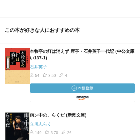
この本が好きな人におすすめの本
本牧亭の灯は消えず 席亭・石井英子一代記 (中公文庫
い137-1)
石井英子
54
3.50
4
雨ン中の、らくだ (新潮文庫)
立川志らく
149
3.70
26