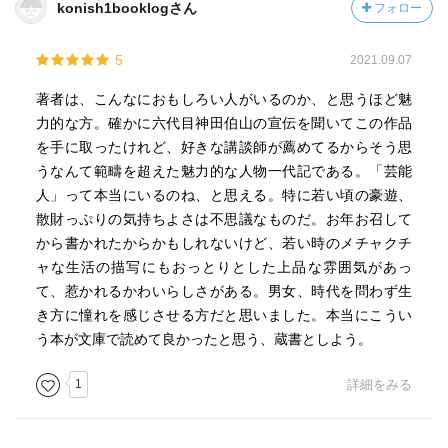
konish1booklogさん
フォロー
5
2021.09.07
著者は、こんなにおもしろい人がいるのか、と思うほど魅
力的な方。確かに六代目神田伯山の宣伝を聞いてこの作品
を手に取ったけれど、好きな講談師が薦めてるからそう思
うなんて範疇を超えた魅力的な人物一代記である。「芸能
人」って本当にいるのね、と思える。特に若い頃の豪遊、
散財っぷりの気持ちよさは不思議なものだ。お年お召して
から書かれたからかもしれないけど、若い時のメチャクチ
ャな生活の描写にもおっとりとした上品な雰囲気があっ
て、惹かれるかわいらしさがある。男女、時代を問わず生
き方に憧れを感じさせる方だと思いました。本当にこうい
う本が文庫で読めて良かったと思う、蔵書としよう。
1
詳細をみる