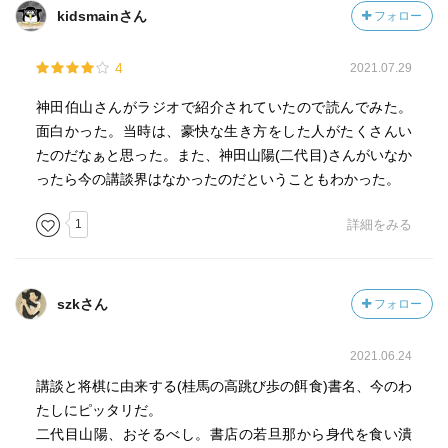
kidsmainさん
フォロー
4
2021.07.29
神田伯山さんがラジオで紹介されていたので読んでみた。
面白かった。当時は、豪快な生き方をした人がたくさんい
たのだなぁと思った。また、神田山陽(二代目)さんがいなか
ったら今の講談界はなかったのだということもわかった。
1
詳細をみる
szkさん
フォロー
2021.06.24
講談と将棋に由来する(桂馬の高跳び歩の餌食)書名、今のわ
たしにピッタリだ。
二代目山陽、おそるべし。書店の若旦那から身代を食い潰