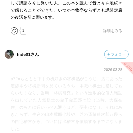
して講談を今に繋いだ人。この本を読んで昔と今を地続き
で感じることができた。いつか本牧亭ならずとも講談定席
の復活を切に願います。
1
詳細をみる
hide01さん
フォロー
2026.03.28
p72=もともと下手の横好きの将棋熱がこうじ、店にあった
定跡本や将棋新聞を見ているうち、本職の棋士に指しても
らいたくなり、当時「将棋研究」という進歩的な個人雑誌
を出していた人気棋士の金子金五郎七段（当時、大森在
住）のもとに週いっぺん通うほど、夢中になり、それにあ
きたらず、牛込の山本樟郎七段や、芝の斎藤銀次郎八段ら
の自宅稽古から、ついには出稽古を依頼するまでになりま
した。