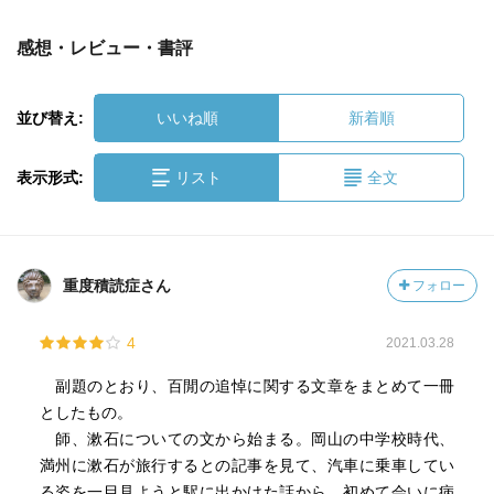
感想・レビュー・書評
並び替え:
いいね順
新着順
表示形式:
リスト
全文
重度積読症さん
フォロー
4
2021.03.28
副題のとおり、百閒の追悼に関する文章をまとめて一冊
としたもの。
師、漱石についての文から始まる。岡山の中学校時代、
満州に漱石が旅行するとの記事を見て、汽車に乗車してい
る姿を一目見ようと駅に出かけた話から、初めて会いに病