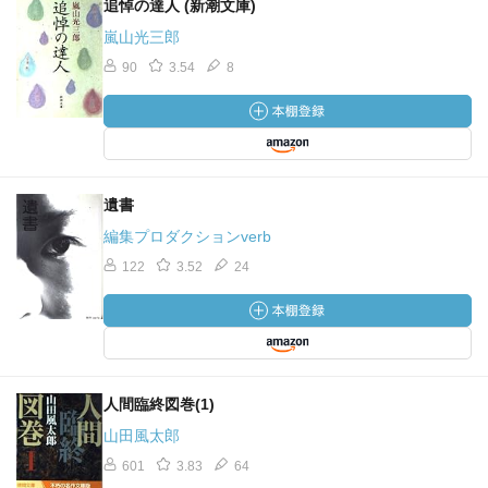
追悼の達人 (新潮文庫)
嵐山光三郎
90
3.54
8
遺書
編集プロダクションverb
122
3.52
24
人間臨終図巻(1)
山田風太郎
601
3.83
64