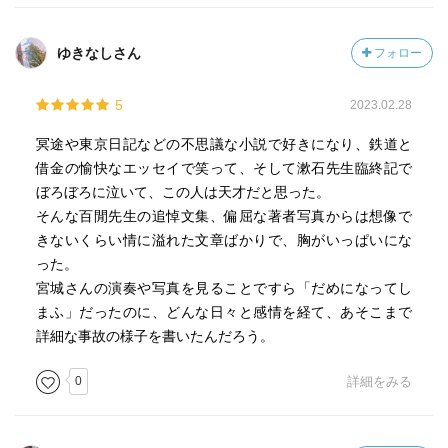
ゆきなしさん
フォロー
5
2023.02.28
冥途や東京日記などの不思議な小説で好きになり、鉄道と
借金の愉快なエッセイで笑って、そして漱石先生臨終記で
ぼろぼろに泣いて、この人は天才だと思った。
そんな百閒先生の追悼文集、偏屈な著者写真からは想像で
きないくらい情に溢れた文章ばかりで、胸がいっぱいにな
った。
宮城さんの演奏や写真を見ることですら「だめになってし
まふ」だったのに、どんな日々と感情を経て、あそこまで
詳細な事故の様子を書いたんだろう。
0
詳細をみる