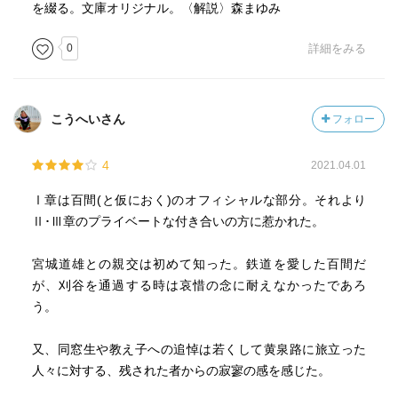
君はしょっちゅう私の所へやって来て、他の学生達と私が
を綴る。文庫オリジナル。〈解説〉森まゆみ
会合するどんな席にも、君が加はってゐなかった事は殆ど
0
詳細をみる
なかったではないか。その君が、あれ以来、と云ふのは鎌
倉の別荘で死んでから、一度も私の所へはやって来ない。
随分お見限りだね。ちどどうぢや、幸い私には残夢の席が
ある。これからは春めき、万物の発動期である。残夢の隙
こうへいさん
フォロー
間にもぐり込んで来なさい。山の芋が鰻になり、竹の子も
竹になる季節だよ。(p.239)
4
2021.04.01
<<
Ⅰ章は百間(と仮におく)のオフィシャルな部分。それより
弟子に対してのものだが、これも驚くほど優しい。
Ⅱ･Ⅲ章のプライベートな付き合いの方に惹かれた。
ただ、親友であったらしい宮城道雄については
ここでちょっと引用するだけでは伝わりにくいくらい遠回
宮城道雄との親交は初めて知った。鉄道を愛した百間だ
りをして
が、刈谷を通過する時は哀惜の念に耐えなかったであろ
ただただひたすらに悲しんでいる。こればかりは中をじっ
う。
くり読んでほしい。
又、同窓生や教え子への追悼は若くして黄泉路に旅立った
人々に対する、残された者からの寂寥の感を感じた。