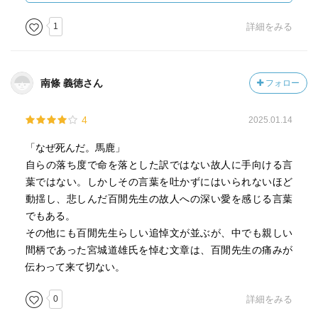
1
詳細をみる
南條 義徳さん
フォロー
4
2025.01.14
「なぜ死んだ。馬鹿」
自らの落ち度で命を落とした訳ではない故人に手向ける言
葉ではない。しかしその言葉を吐かずにはいられないほど
動揺し、悲しんだ百閒先生の故人への深い愛を感じる言葉
でもある。
その他にも百閒先生らしい追悼文が並ぶが、中でも親しい
間柄であった宮城道雄氏を悼む文章は、百閒先生の痛みが
伝わって来て切ない。
0
詳細をみる