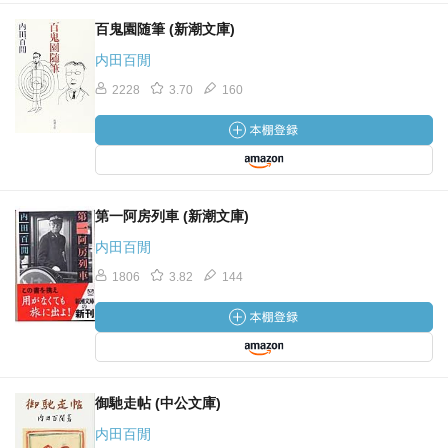
百鬼園随筆 (新潮文庫)
内田百閒
2228
3.70
160
第一阿房列車 (新潮文庫)
内田百閒
1806
3.82
144
御馳走帖 (中公文庫)
内田百閒