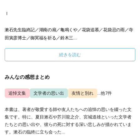
Ⅰ
漱石先生臨終記／湖南の扇／亀鳴くや／花袋追慕／花袋忌の雨／寺
田寅彦博士／御冥福を祈る／鈴木三...
続きを読む
みんなの感想まとめ
追悼文集
文学者の思い出
友情と別れ
...他7件
本書は、著者が敬愛する師や友人たちへの追悼の思いを綴った文
集です。特に、夏目漱石や芥川龍之介、宮城道雄といった文学者
たちとの思い出や、彼らの死に対する深い悲しみが描かれていま
す。漱石の臨終に立ち会った...