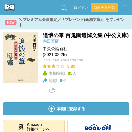
ログイン
新規会員登録
＼プレミアム会員限定／『プレゼント(新潮文庫)』をプレゼン
NEW
ト
追懐の筆 百鬼園追悼文集 (中公文庫)
内田百閒
中央公論新社
(2021.02.25)
ISBN・EAN:
9784122070288
3.89
本棚登録:
85
人
感想:
9
件
本棚に登録する
Amazon
詳細ページへ