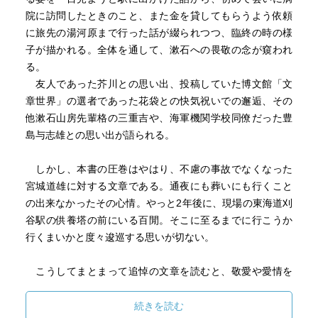
院に訪問したときのこと、また金を貸してもらうよう依頼
に旅先の湯河原まで行った話が綴られつつ、臨終の時の様
子が描かれる。全体を通して、漱石への畏敬の念が窺われ
る。
友人であった芥川との思い出、投稿していた博文館「文
章世界」の選者であった花袋との快気祝いでの邂逅、その
他漱石山房先輩格の三重吉や、海軍機関学校同僚だった豊
島与志雄との思い出が語られる。
しかし、本書の圧巻はやはり、不慮の事故でなくなった
宮城道雄に対する文章である。通夜にも葬いにも行くこと
の出来なかったその心情。やっと2年後に、現場の東海道刈
谷駅の供養塔の前にいる百閒。そこに至るまでに行こうか
行くまいかと度々逡巡する思いが切ない。
こうしてまとまって追悼の文章を読むと、敬愛や愛情を
抱いた人たちへの百閒の真摯な思いが、ジワジワと胸に沁
みてくる。
続きを読む