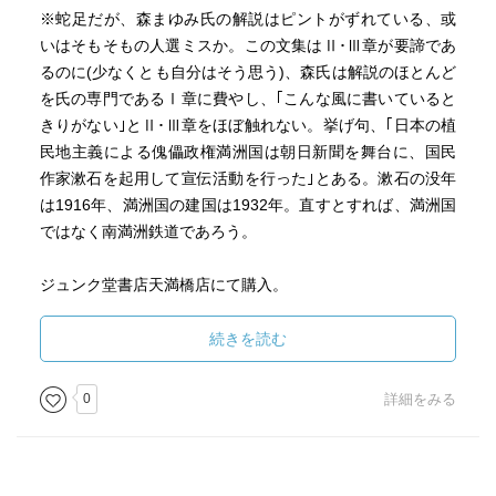
※蛇足だが、森まゆみ氏の解説はピントがずれている、或
いはそもそもの人選ミスか。この文集はⅡ･Ⅲ章が要諦であ
るのに(少なくとも自分はそう思う)、森氏は解説のほとんど
を氏の専門であるⅠ章に費やし、｢こんな風に書いていると
きりがない｣とⅡ･Ⅲ章をほぼ触れない。挙げ句、｢日本の植
民地主義による傀儡政権満洲国は朝日新聞を舞台に、国民
作家漱石を起用して宣伝活動を行った｣とある。漱石の没年
は1916年、満洲国の建国は1932年。直すとすれば、満洲国
ではなく南満洲鉄道であろう。
ジュンク堂書店天満橋店にて購入。
続きを読む
0
詳細をみる