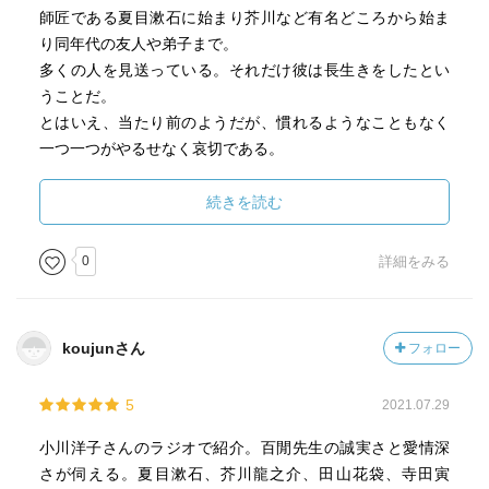
師匠である夏目漱石に始まり芥川など有名どころから始ま
り同年代の友人や弟子まで。
多くの人を見送っている。それだけ彼は長生きをしたとい
うことだ。
とはいえ、当たり前のようだが、慣れるようなこともなく
一つ一つがやるせなく哀切である。
死について直接に語られる場面はあまりない。
続きを読む
それについて語るのが、憚られているかのようで、
宮城道雄に対して、事故の現場について行こうか行くまい
0
詳細をみる
か悩むような描写は
それが何故近寄り難いかという言語化を許すことなく、
単に「早いのではないか」ということに集約している。
koujunさん
フォロー
私はその遠慮がちな接近の仕方に
5
2021.07.29
彼が偏屈としてみせて来たもののあまりの人間臭さを感じ
てしまって、
小川洋子さんのラジオで紹介。百閒先生の誠実さと愛情深
読み終えるのは早すぎるのじゃないかと思ってしまう。
さが伺える。夏目漱石、芥川龍之介、田山花袋、寺田寅