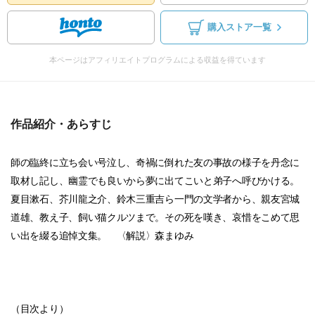
購入ストア一覧
本ページはアフィリエイトプログラムによる収益を得ています
作品紹介・あらすじ
師の臨終に立ち会い号泣し、奇禍に倒れた友の事故の様子を丹念に
取材し記し、幽霊でも良いから夢に出てこいと弟子へ呼びかける。
夏目漱石、芥川龍之介、鈴木三重吉ら一門の文学者から、親友宮城
道雄、教え子、飼い猫クルツまで。その死を嘆き、哀惜をこめて思
い出を綴る追悼文集。 〈解説〉森まゆみ
（目次より）