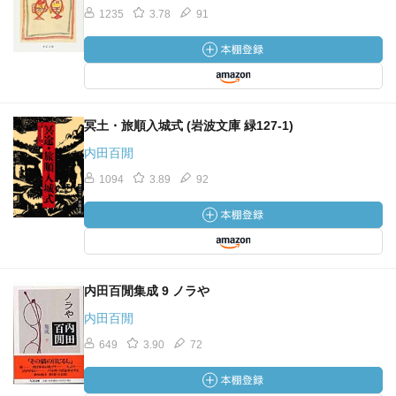
1235
3.78
91
冥土・旅順入城式 (岩波文庫 緑127-1)
内田百閒
1094
3.89
92
内田百閒集成 9 ノラや
内田百閒
649
3.90
72