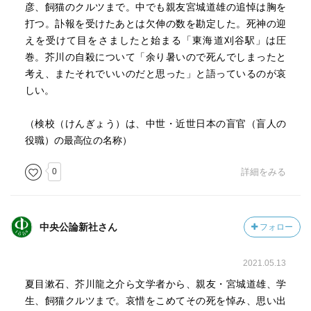
彦、飼猫のクルツまで。中でも親友宮城道雄の追悼は胸を
誰も彼も死ぬのは早すぎる。
打つ。訃報を受けたあとは欠伸の数を勘定した。死神の迎
えを受けて目をさましたと始まる「東海道刈谷駅」は圧
>>
巻。芥川の自殺について「余り暑いので死んでしまったと
食卓に就いてから暫くすると、花袋先生が少し離れた席か
考え、またそれでいいのだと思った」と語っているのが哀
ら私の名を読んで、「君のよこした文章は大変良かった。
しい。
特色があったのでいつも注意した。最初の乞食などでも、
観察がしっかりしてゐるから云云」と云われるのを聞いて
（検校（けんぎょう）は、中世・近世日本の盲官（盲人の
いると（中略）私は面目を施すと云ふよりも、そんな昔の
役職）の最高位の名称）
事を今まで覚えてゐて下さった有り難さに頭の下がる思ひ
がした。(p.48)
0
詳細をみる
<<
なんだか、このあたりは素直に嬉しかった思い出という感
中央公論新社さん
フォロー
じで、却って面白い。
その後も妙に恐縮していたりで、昔のことであるから上下
2021.05.13
の感覚というのは今よりも強かったのだろう。
夏目漱石、芥川龍之介ら文学者から、親友・宮城道雄、学
>>
生、飼猫クルツまで。哀惜をこめてその死を悼み、思い出