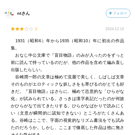
ntさん
フォロー
3
2024.12.15
1931（昭和6）年から1935（昭和10）年に初出の作品
集。
おなじ中公文庫で『盲目物語』のみが入ったのをずっと
前に読んで持っているのだが、他の作品を含めて編み直し
出版したらしい。
谷崎潤一郎の文章は極めて流麗で美しく、しばしば文章
そのものがエロティックな妖しさをも帯びるのがとても好
きだ。『盲目物語』はさらに、極めて恣意的な「ひらがな
化」が試みられている。さっきは漢字表記だったのが何故
かひらがなで出てきたりする。ひらがなばかりで読みにく
い（文意が瞬間的に認知できない）ところがたくさんあ
る。谷崎はここで、字面の視覚的なリズム書法をでも試み
たのだろうか。しかし、ここまで徹底した作品は他に無さ
そうな気がする。