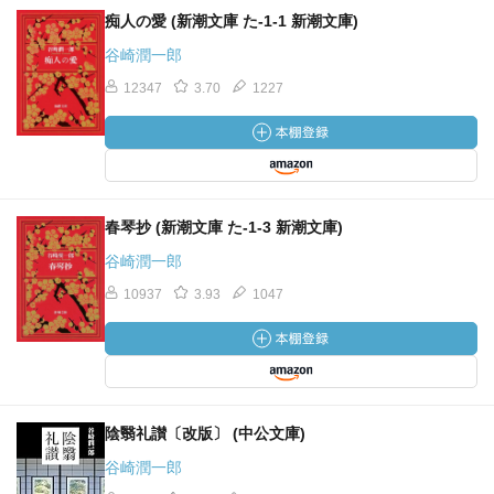
痴人の愛 (新潮文庫 た-1-1 新潮文庫)
谷崎潤一郎
12347
3.70
1227
春琴抄 (新潮文庫 た-1-3 新潮文庫)
谷崎潤一郎
10937
3.93
1047
陰翳礼讃〔改版〕 (中公文庫)
谷崎潤一郎