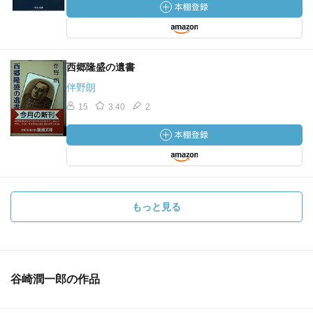
西郷隆盛の遺書
伴野朗
15
3.40
2
もっと見る
谷崎潤一郎の作品