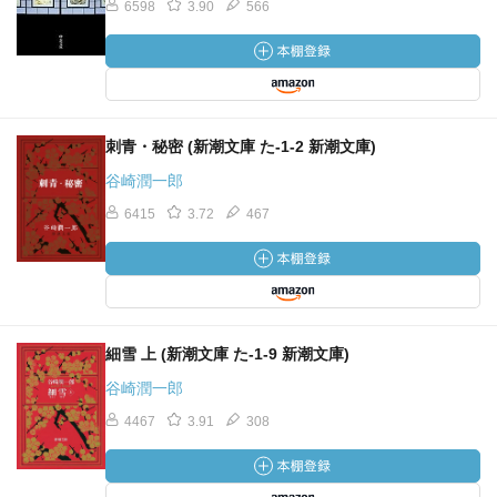
6598
3.90
566
刺青・秘密 (新潮文庫 た-1-2 新潮文庫)
谷崎潤一郎
6415
3.72
467
細雪 上 (新潮文庫 た-1-9 新潮文庫)
谷崎潤一郎
4467
3.91
308