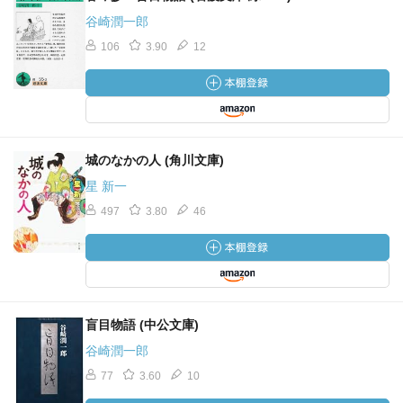
谷崎潤一郎
106
3.90
12
城のなかの人 (角川文庫)
星 新一
497
3.80
46
盲目物語 (中公文庫)
谷崎潤一郎
77
3.60
10