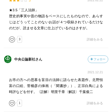
3
2022.02.22
★3.5「三人法師」
歴史的事実や昔の物語をベースにしたものなので、あらす
じはどうってことのないお話が４つ収録されているだけな
のだが、読ませる文章に仕上げているのはさすが。
3
詳細をみる
中央公論新社さん
フォロー
2021.12.21
お市の方への思慕を盲目の法師に語らせた表題作。北野恒
富の口絵、菅楯彦の挿画（「聞書抄」）、正宗白鳥による
時評などを付す。〈註解〉明里千章〈解説〉千葉俊二
1
詳細をみる