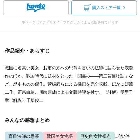
購入ストア一覧
本ページはアフィリエイトプログラムによる収益を得ています
作品紹介・あらすじ
戦国に名高い美女、お市の方への思慕を盲いの法師に語らせた表題
作のほか、戦国時代に題材をとった「聞書抄――第二盲目物語」な
ど、歴史ものの傑作。菅楯彦らによる挿画を完全収載。ほかに短篇
二作、正宗白鳥、川端康成による文藝時評を付す。〈註解〉明里千
章〈解説〉千葉俊二
みんなの感想まとめ
盲目法師の思慕
戦国美女物語
歴史的女性視点
...他7件