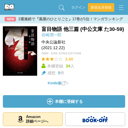
ログイン
新規会員登録
2週連続で『薬屋のひとりごと』17巻が1位！マンガランキング
NEW
盲目物語 他三篇 (中公文庫 た30-59)
谷崎潤一郎
中央公論新社
(2021.12.22)
ISBN・EAN:
9784122071568
3.40
本棚登録:
34
人
感想:
5
件
Kindle版
本棚に登録する
Amazon
詳細ページへ