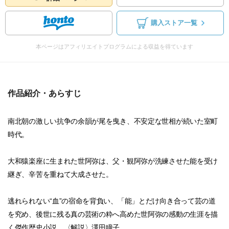
購入ストア一覧
本ページはアフィリエイトプログラムによる収益を得ています
作品紹介・あらすじ
南北朝の激しい抗争の余韻が尾を曳き、不安定な世相が続いた室町
時代。
大和猿楽座に生まれた世阿弥は、父・観阿弥が洗練させた能を受け
継ぎ、辛苦を重ねて大成させた。
逃れられない“血”の宿命を背負い、「能」とだけ向き合って芸の道
を究め、後世に残る真の芸術の粋へ高めた世阿弥の感動の生涯を描
く傑作歴史小説。〈解説〉澤田瞳子