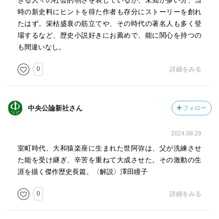
きる人々の社会的弱さを表しているが、未知が多い分、当
時の新史料にヒントを得た作者も存分にストーリーを創れ
たはず。栄枯盛衰の筋立てや、その時代の著名人も多く登
場するなど、歴史小説好きにお薦めで、能に関心を持つの
も間違いなし。
0
詳細をみる
中央公論新社さん
フォロー
2024.08.29
室町時代、大和猿楽座に生まれた世阿弥は、父が洗練させ
た能を受け継ぎ、辛苦を重ねて大成させた。その激動の生
涯を描く傑作歴史長篇。〈解説〉澤田瞳子
0
詳細をみる