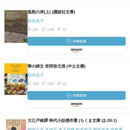
孤愁の岸(上) (講談社文庫)
杉本苑子
185
3.68
14
華の碑文 世阿弥元清 (中公文庫)
杉本苑子
168
3.83
20
大江戸綺譚 時代小説傑作選 (ちくま文庫 ほ-28-1)
細谷正充 木内昇 木下昌輝 杉本苑子 都筑道夫 中島要