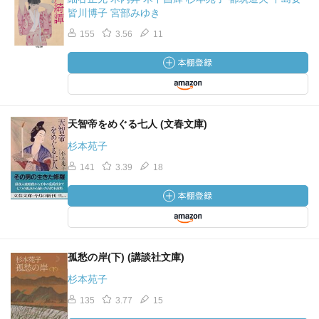
皆川博子 宮部みゆき
155
3.56
11
天智帝をめぐる七人 (文春文庫)
杉本苑子
141
3.39
18
孤愁の岸(下) (講談社文庫)
杉本苑子
135
3.77
15