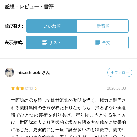
感想・レビュー・書評
並び替え:
いいね順
新着順
表示形式:
リスト
全文
hisashiaokiさん
フォロー
3
2026.08.03
世阿弥の弟を通して観世流能の黎明を描く。権力に翻弄さ
れる芸能集団の悲哀が横たわりながらも、揺るぎない美意
識でひとつの芸術を創りあげ、守り抜こうとする生き方
は、世阿弥本人より客観的立場から語る方が確かに効果的
に感じた。史実的には一座に謎が多いのも特徴で、芸で生