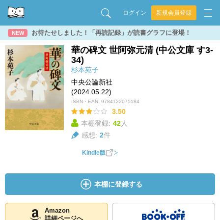
ログイン
新規会員登録
お待たせしました！「再読記録」が読書グラフに登場！
NEW
華の碑文 世阿弥元清 (中公文庫 す3-
34)
杉本苑子
中央公論新社
(2024.05.22)
ISBN・EAN:
9784122075184
3.50
本棚登録:
42
人
感想:
2
件
Kindle版
本棚に登録する
Amazon
詳細ページへ