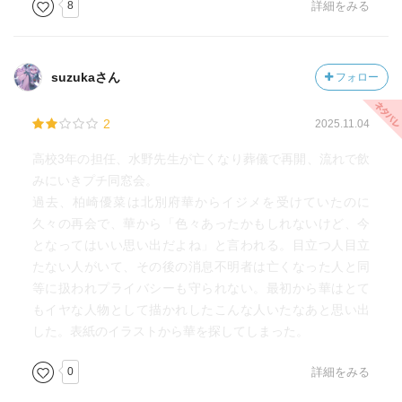
8
詳細をみる
suzukaさん
フォロー
2
2025.11.04
高校3年の担任、水野先生が亡くなり葬儀で再開、流れで飲
みにいきプチ同窓会。
過去、柏崎優菜は北別府華からイジメを受けていたのに
久々の再会で、華から「色々あったかもしれないけど、今
となってはいい思い出だよね」と言われる。目立つ人目立
たない人がいて、その後の消息不明者は亡くなった人と同
等に扱われプライバシーも守られない。最初から華はとて
もイヤな人物として描かれしたこんな人いたなあと思い出
した。表紙のイラストから華を探してしまった。
0
詳細をみる