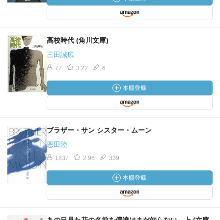
高校時代 (角川文庫)
三田誠広
77
3.22
6
ブラザー・サン シスター・ムーン
恩田陸
1837
2.96
339