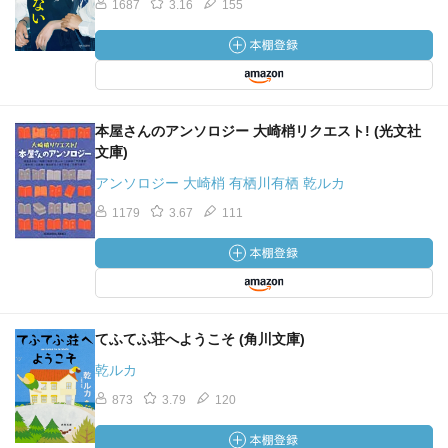
1687
3.16
155
本屋さんのアンソロジー 大崎梢リクエスト! (光文社
文庫)
アンソロジー 大崎梢 有栖川有栖 乾ルカ
1179
3.67
111
てふてふ荘へようこそ (角川文庫)
乾ルカ
873
3.79
120