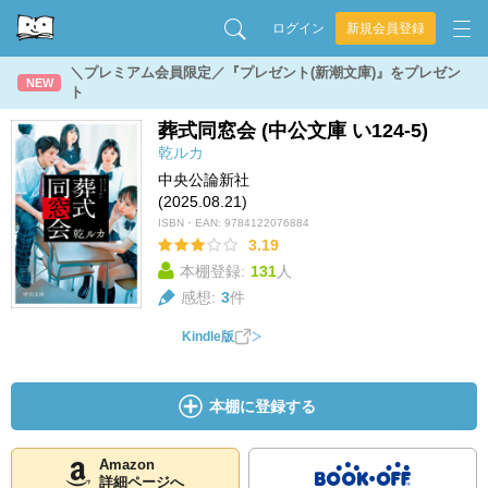
ログイン
新規会員登録
＼プレミアム会員限定／『プレゼント(新潮文庫)』をプレゼン
NEW
ト
葬式同窓会 (中公文庫 い124-5)
乾ルカ
中央公論新社
(2025.08.21)
ISBN・EAN:
9784122076884
3.19
本棚登録:
131
人
感想:
3
件
Kindle版
本棚に登録する
Amazon
詳細ページへ