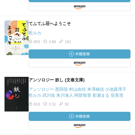
てふてふ荘へようこそ
乾ルカ
853
3.86
191
アンソロジー 妖し (文春文庫)
アンソロジー 恩田陸 村山由佳 米澤穂信 小池真理子
乾ルカ 武川佑 朱川湊人 阿部智里 彩瀬まる 窪美澄
810
3.31
92