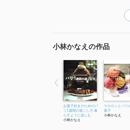
小林かなえの作品
お菓子好きのためのパ
マカロンとパリ
リ1週間の過ごし方 暮
菓子
らすように楽しむ
小林かなえ
小林かなえ