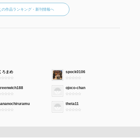
えの作品ランキング・新刊情報へ
くろまめ
spock0106
greenwich188
ojoco-chan
hananochiruramu
theta11