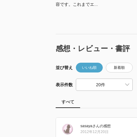
容です。これまでエ...
感想・レビュー・書評
並び替え
いいね順
新着順
表示件数
すべて
sasaya
さん
の感想
2012年12月20日