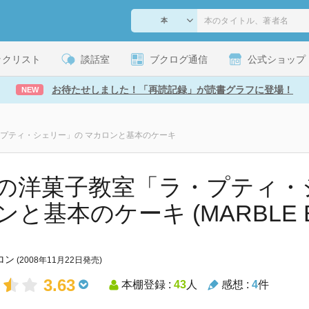
ックリスト
談話室
ブクログ通信
公式ショップ
お待たせしました！「再読記録」が読書グラフに登場！
NEW
プティ・シェリー」の マカロンと基本のケーキ
の洋菓子教室「ラ・プティ・
ンと基本のケーキ (MARBLE B
ロン
(2008年11月22日発売)
3.63
本棚登録 :
43
人
感想 :
4
件