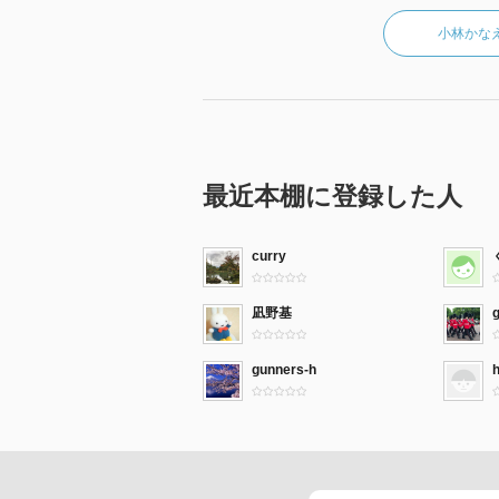
小林かな
最近本棚に登録した人
curry
凪野基
gunners-h