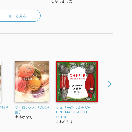
なかしましほ
もっと見る
の焼き
マカロンとパリの焼き
シェリーのお菓子 CH
マカロンとパリの
菓子
ERIE MAISON DU BI
ジューズ
小林かなえ
SCUIT
小林かなえ
小林かなえ