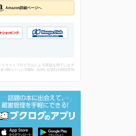
Amazon詳細ページへ
ィリエイトプログラムによる収益を得ています
 ・本 (96ページ) / ISBN・EAN: 9784123902076