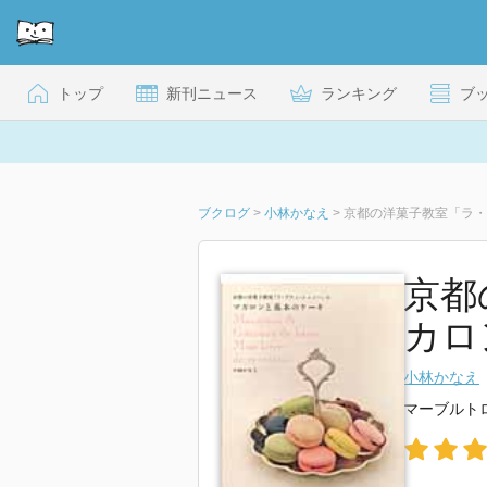
トップ
新刊ニュース
ランキング
ブ
ブクログ
>
小林かなえ
>
京都の洋菓子教室「ラ・
京都
カロ
小林かなえ
マーブルト