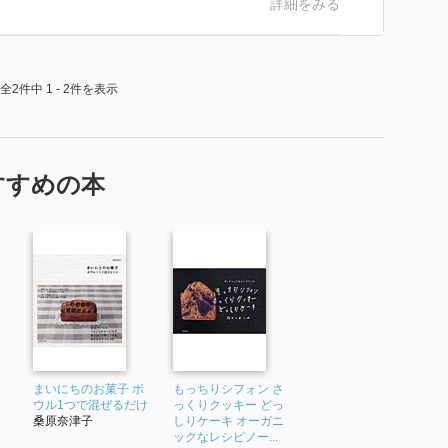
詳細をみる
全2件中 1 - 2件を表示
すすめの本
まいにちのお菓子 ボ
もっちりシフォン さ
ウル1つで混ぜるだけ
っくりクッキー どっ
桑原奈津子
しりケーキ オーガニ
ックなレシピノー...