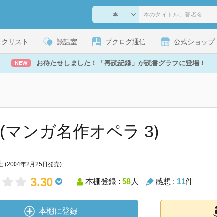
ックリスト
談話室
ブクログ通信
公式ショップ
お待たせしました！「再読記録」が読書グラフに登場！
NEW
 (マンガ名作オペラ 3)
社
(2004年2月25日発売)
3.30
本棚登録 :
58
人
感想 :
11
件
本棚に登録