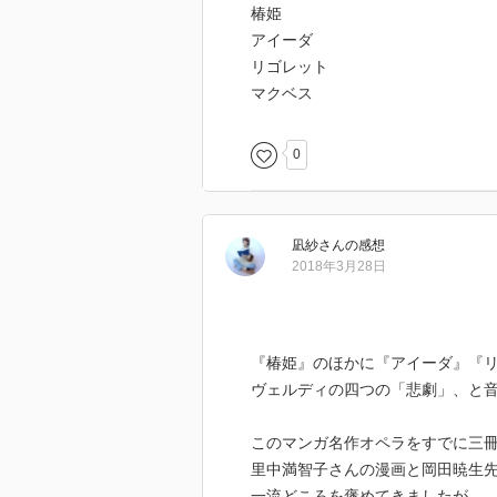
椿姫
アイーダ
リゴレット
マクベス
0
凪紗
さん
の感想
2018年3月28日
『椿姫』のほかに『アイーダ』『
ヴェルディの四つの「悲劇」、と
このマンガ名作オペラをすでに三
里中満智子さんの漫画と岡田暁生
一流どころを褒めてきましたが、