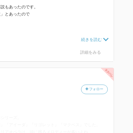
解説もあったのです。
枚」とあったので
姫だけだったので
詳細をみる
とても面白かったです。
とおもいました。
フォロー
ぶシリーズ。
姫』『アイーダ』『リゴレット』『マクベス』でした。
タリアオペラは、頭に残るメロディーが多いよね。