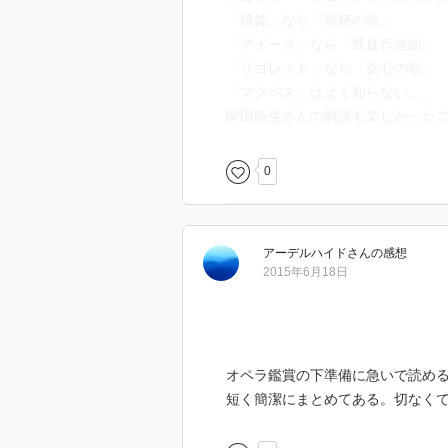
『椿姫』なら「乾杯の歌」
『アイーダ』なら「凱旋行進曲」
『リゴレット』なら「女心の歌」
『マクベス』はよく知らない…。
岡田暁生さんの解説も楽しかったで
0
アーデルハイド
さん
の感想
2015年6月18日
オペラ鑑賞の下準備に急いで読め
短く簡潔にまとめてある。切なく