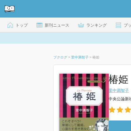
トップ
新刊ニュース
ランキング
ブ
ブクログ
>
里中満智子
>
椿姫
椿姫
里中満智子
中央公論新