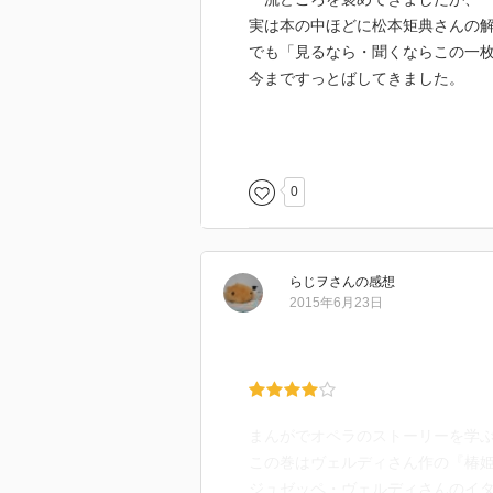
実は本の中ほどに松本矩典さんの
でも「見るなら・聞くならこの一
今まですっとばしてきました。
ごめんなさい…。
今回岡田先生の解説がほとんど椿
0
松本さんのこの解説も読んだら、
すでに読んだ本もしっかり読もう
らじヲ
さん
の感想
2015年6月23日
まんがでオペラのストーリーを学
この巻はヴェルディさん作の『椿
ジュゼッペ・ヴェルディさんのイ