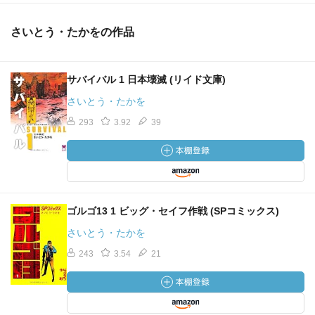
さいとう・たかをの作品
サバイバル 1 日本壊滅 (リイド文庫)
さいとう・たかを
293
3.92
39
ゴルゴ13 1 ビッグ・セイフ作戦 (SPコミックス)
さいとう・たかを
243
3.54
21