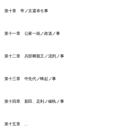
第十章 帝ノ京還幸モ事
第十一章 公家一統ノ政道ノ事
第十二章 兵部卿親王ノ流刑ノ事
第十三章 中先代ノ蜂起ノ事
第十四章 新田、足利ノ確執ノ事
第十五章 ...