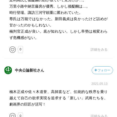
足利高氏と後醍醐の顔が似ていて見分けが…。
万里小路中納言藤房が優秀。しかし後醍醐は…。
時行登場。諏訪三河守頼重に匿われていた。
尊氏は万能ではなかった。新田義貞は良かったけど詰めが
甘かったのかもしれない。
楠判官正成が良い。底が知れない。しかし帝勢は相変わら
ず危機感がない。
0
詳細をみる
中央公論新社さん
フォロー
2021.05.13
楠木正成や佐々木道誉、高師直など、伝統的な秩序を乗り
越えて自己の欲求実現を追求する「新しい」武将たちを、
劇画界の巨匠が活写！
0
詳細をみる