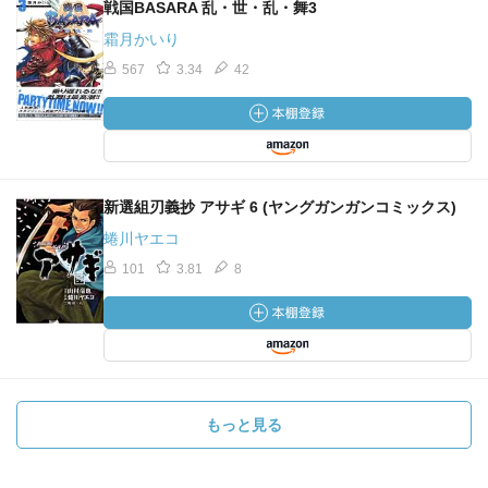
戦国BASARA 乱・世・乱・舞3
霜月かいり
567
3.34
42
新選組刃義抄 アサギ 6 (ヤングガンガンコミックス)
蜷川ヤエコ
101
3.81
8
もっと見る