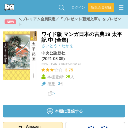
ログイン
新規会員登録
＼プレミアム会員限定／『プレゼント(新潮文庫)』をプレゼン
NEW
ト
ワイド版 マンガ日本の古典19 太平
記 中 (全集)
さいとう・たかを
中央公論新社
(2021.03.09)
ISBN・EAN:
9784124036176
3.75
本棚登録:
25
人
感想:
3
件
本棚に登録する
Amazon