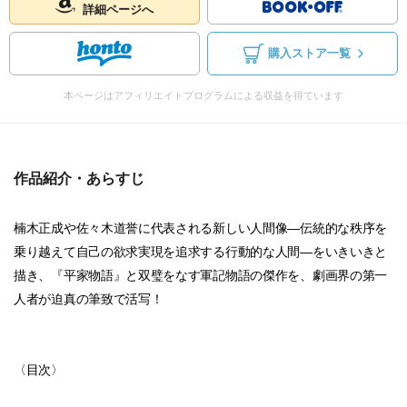
詳細ページへ
購入ストア一覧
本ページはアフィリエイトプログラムによる収益を得ています
作品紹介・あらすじ
楠木正成や佐々木道誉に代表される新しい人間像―伝統的な秩序を
乗り越えて自己の欲求実現を追求する行動的な人間―をいきいきと
描き、『平家物語』と双璧をなす軍記物語の傑作を、劇画界の第一
人者が迫真の筆致で活写！
〈目次〉