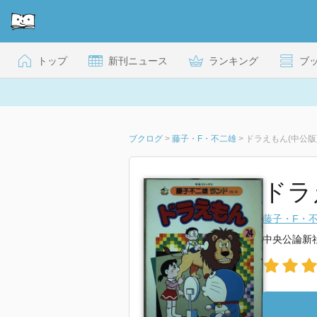
トップ
新刊ニュース
ランキング
ブ
ブクログ
>
藤子・F・不二雄
>
ドラえもん(中公版) 
ドラ
藤子・F・
中央公論新