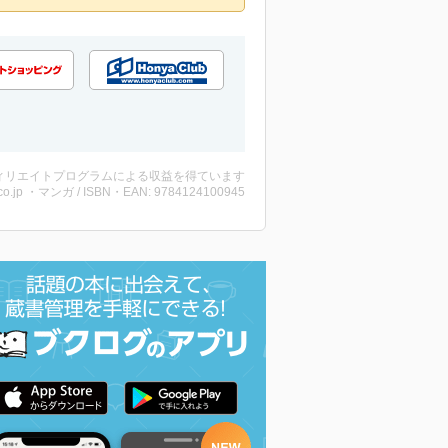
ィリエイトプログラムによる収益を得ています
co.jp ・マンガ / ISBN・EAN: 9784124100945