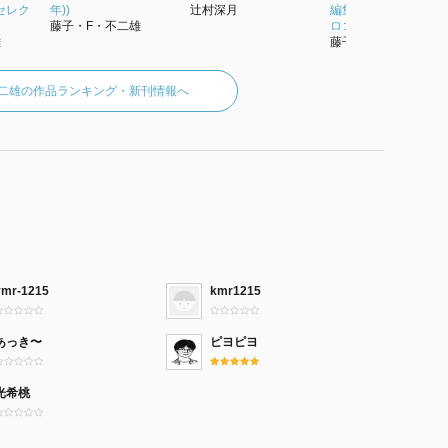
セレク
年))
辻村深月
編集] 2 (2) (小学館コ
藤子・F・不二雄
ロコ...
雄
藤子・F・不二雄
不二雄の作品ランキング・新刊情報へ
ymr-1215
kmr1215
あっき〜
ピヨピヨ
光希桃