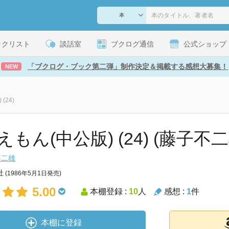
ックリスト
談話室
ブクログ通信
公式ショップ
「ブクログ・ブック第二弾」制作決定＆掲載する感想大募集！
NEW
(24)
えもん(中公版) (24) (藤子不
不二雄
社
(1986年5月1日発売)
5.00
本棚登録 :
10
人
感想 :
1
件
本棚に登録