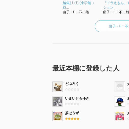
編集] 1 (1) (小学館コ
『ドラえもん』
ロ...
ション
藤子・F・不二雄
藤子・F・不二
藤子・F・
最近本棚に登録した人
どぶろく
いまいともゆき
茶ぼうず