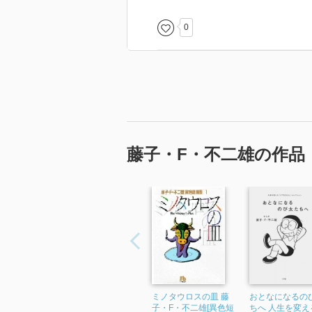
0
藤子・F・不二雄の作品
ミノタウロスの皿 藤
おとなになるの
子・F・不二雄[異色短
ちへ 人生を変え