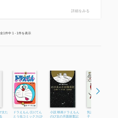
詳細をみる
全1件中 1 - 1件を表示
び太た
ドラえもん (1) (てん
小説 映画ドラえもん
気楽に殺ろうよ 藤
る
とう虫コミックス(少
のび太の月面探査記
子・F・不二雄[異色短