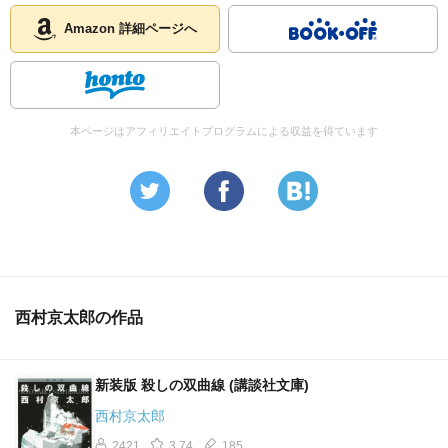
Amazon 詳細ページへ
本ページはアフィリエイトプログラムによる収益を得ています
西村京太郎の作品
新装版 殺しの双曲線 (講談社文庫)
西村京太郎
2421
3.74
185