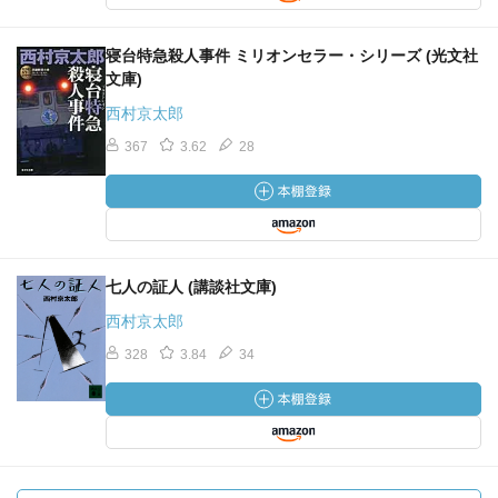
寝台特急殺人事件 ミリオンセラー・シリーズ (光文社
文庫)
西村京太郎
367
3.62
28
七人の証人 (講談社文庫)
西村京太郎
328
3.84
34