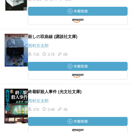
殺しの双曲線 (講談社文庫)
西村京太郎
716
3.76
68
終着駅殺人事件 (光文社文庫)
西村京太郎
370
3.46
38