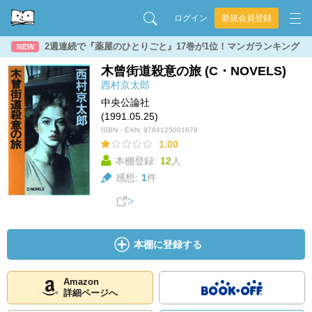
ログイン
新規会員登録
2週連続で『薬屋のひとりごと』17巻が1位！マンガランキング
NEW
木曾街道殺意の旅 (C・NOVELS)
西村京太郎
中央公論社
(1991.05.25)
ISBN・EAN:
9784125001678
1.00
本棚登録:
12
人
感想:
1
件
本棚に登録する
Amazon
詳細ページへ