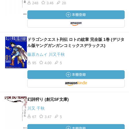
248
3.46
28
ドラゴンクエスト列伝 ロトの紋章 完全版 1巻 (デジタ
ル版ヤングガンガンコミックスデラックス)
藤原カムイ 川又千秋
95
4.00
5
幻詩狩り (創元SF文庫)
川又 千秋
67
3.47
5