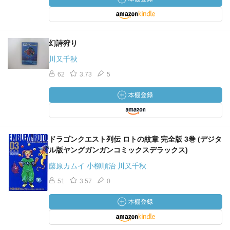
幻詩狩り
川又千秋
62
3.73
5
ドラゴンクエスト列伝 ロトの紋章 完全版 3巻 (デジタ
ル版ヤングガンガンコミックスデラックス)
藤原カムイ 小柳順治 川又千秋
51
3.57
0