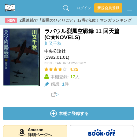
ログイン
新規会員登録
2週連続で『薬屋のひとりごと』17巻が1位！マンガランキング
NEW
ラバウル烈風空戦録 11 回天篇
(C★NOVELS)
川又千秋
中央公論社
(1992.01.01)
ISBN・EAN:
9784125002071
4.25
本棚登録:
17
人
感想:
1
件
本棚に登録する
Amazon
詳細ページへ