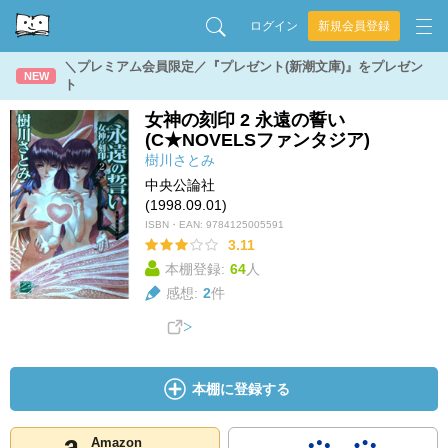
ログイン
新規会員登録
＼プレミアム会員限定／『プレゼント(新潮文庫)』をプレゼン
NEW
ト
女神の刻印 2 永遠の誓い
(C★NOVELSファンタジア)
樹川さとみ
中央公論社
(1998.09.01)
ISBN・EAN:
9784125005591
3.11
本棚登録:
64
人
感想:
2
件
本棚に登録する
Amazon