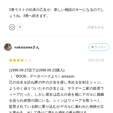
2巻ラストの伝承の乙女が、新しい物語のキーになるのでし
ょうね。3巻へ続きます。
0
詳細をみる
nakaizawaさん
フォロー
4
2013.07.29
(1998.09.27読了)(1998.09.22購入)
（「BOOK」データベースより）amazon
己の出生を訪ね夢の中の少女を探し求める女剣士シィン。
ようやく辿りついたその少女とは、サラデーニ家の姫君ウ
ィーアだった。しかし彼女は恋人の命を楯にデガルに婚姻
を迫られ絶望の淵にいる。シィンはウィーアを救うべく、
監禁されている館に乗り込むがデガルに雇われた術師が立
ち塞がる。そして偽りに満ちた婚礼の夜が明ける。