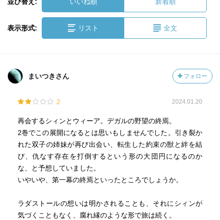
並び替え:
いいね順
新着順
表示形式:
リスト
全文
まいつきさん
フォロー
2
2024.01.20
再会するシィンとウィーア。デガルの野望の終焉。
2巻でこの展開になるとは思いもしませんでした。引き裂か
れた双子の姉妹が再び出会い、転生した約束の獣と絆を結
び、仇なす存在を打倒するという形の大団円になるのか
な、と予想していました。
いやいや、第一幕の終焉といったところでしょうか。
ラダストールの想いは明かされることも、それにシィンが
気づくこともなく、腐れ縁のような形で旅は続く。