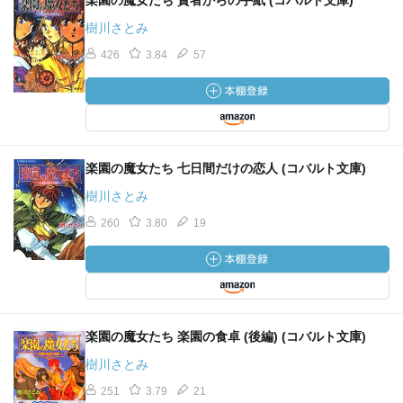
楽園の魔女たち 賢者からの手紙 (コバルト文庫)
樹川さとみ
426
3.84
57
楽園の魔女たち 七日間だけの恋人 (コバルト文庫)
樹川さとみ
260
3.80
19
楽園の魔女たち 楽園の食卓 (後編) (コバルト文庫)
樹川さとみ
251
3.79
21