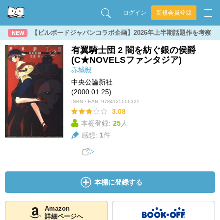
ログイン
新規会員登録
【ビルボードジャパンコラボ企画】2026年上半期話題作を考察
NEW
有翼騎士団 2 闇を紡ぐ銀の侯爵
(C★NOVELSファンタジア)
赤城毅
中央公論新社
(2000.01.25)
ISBN・EAN:
9784125006321
3.08
本棚登録:
25
人
感想:
1
件
本棚に登録する
Amazon
詳細ページへ