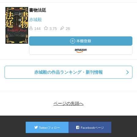
書物法廷
赤城毅
144
3.75
26
赤城毅の作品ランキング・新刊情報
ページの先頭へ
Twitterフォロー
Facebookページ