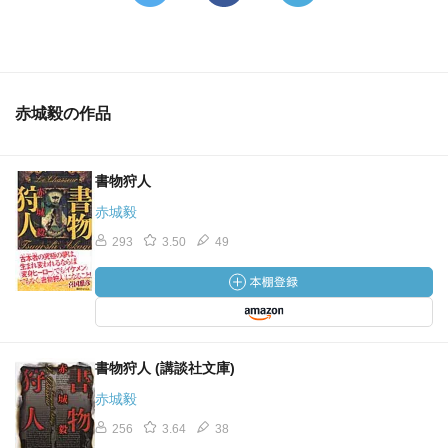
赤城毅の作品
書物狩人
赤城毅
293
3.50
49
書物狩人 (講談社文庫)
赤城毅
256
3.64
38