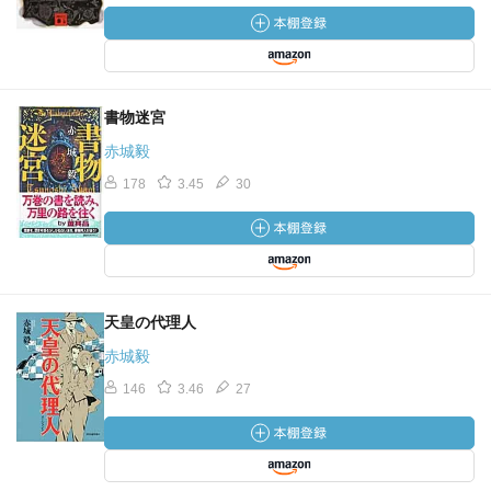
書物迷宮
赤城毅
178
3.45
30
天皇の代理人
赤城毅
146
3.46
27