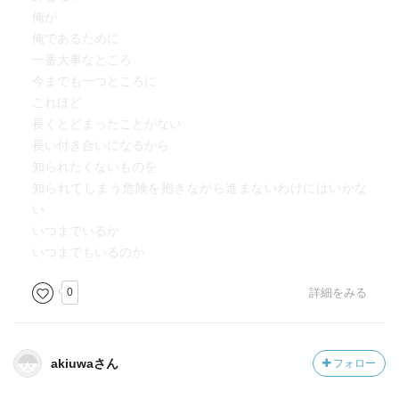
俺が
俺であるために
一番大事なところ
今までも一つところに
これほど
長くとどまったことがない
長い付き合いになるから
知られたくないものを
知られてしまう危険を抱きながら進まないわけにはいかな
い
いつまでいるか
いつまでもいるのか
0
詳細をみる
akiuwaさん
フォロー