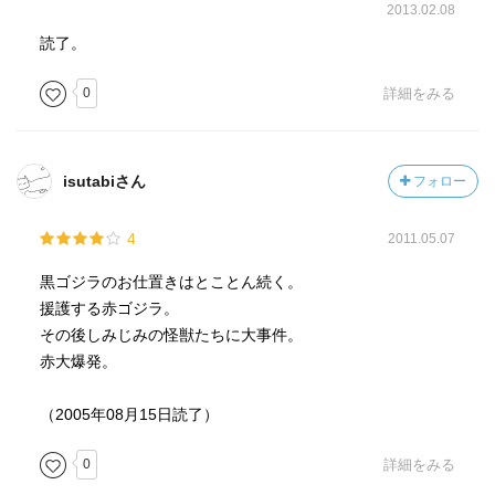
2013.02.08
読了。
0
詳細をみる
isutabiさん
フォロー
4
2011.05.07
黒ゴジラのお仕置きはとことん続く。
援護する赤ゴジラ。
その後しみじみの怪獣たちに大事件。
赤大爆発。
（2005年08月15日読了）
0
詳細をみる