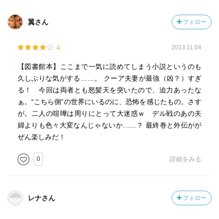
翼さん
フォロー
4
2013.11.04
【図書館本】ここまで一気に読めてしまう小説というのも
久しぶりな気がする……。 クーア夫妻が最強（凶？）すぎ
る！ 今回は両者とも怒髪天を突いたので、迫力あったな
ぁ。“こちら側”の世界にいるのに、恐怖を感じたもの。さす
が。二人の喧嘩は周りにとって大迷惑ｗ デル戦のあの夫
婦よりも色々大変なんじゃないか……？ 最終巻と外伝がが
ぜん楽しみだ！
0
詳細をみる
レナさん
フォロー