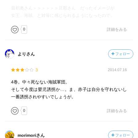
最初奥さん＞＞＞＞＞＞旦那さん だったイメージが
女王、海賊、と対等に感じられるようになったので。
0
詳細をみる
よりさん
フォロー
3
2014.07.16
4巻。中々死なない海賊軍団。
そして今度は嬰児誘拐か…。ま、赤子は自分を守れないし
一番誘拐されやすいでしょうが。
0
詳細をみる
morimoriさん
フォロー