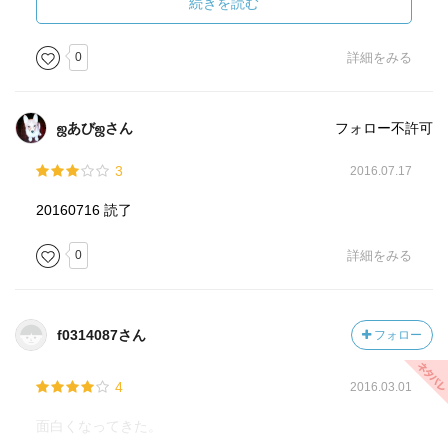
続きを読む
何はともあれ、最後と思われる大救出劇が始まるのです
から、楽しみにしていたいと思います。
0
詳細をみる
ஜあびஜさん
フォロー不許可
3
2016.07.17
20160716 読了
0
詳細をみる
f0314087さん
フォロー
4
2016.03.01
面白くなってきた。