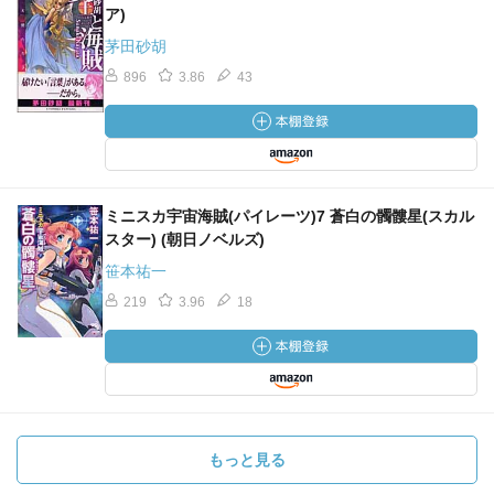
ア)
茅田砂胡
896
3.86
43
ミニスカ宇宙海賊(パイレーツ)7 蒼白の髑髏星(スカル
スター) (朝日ノベルズ)
笹本祐一
219
3.96
18
もっと見る