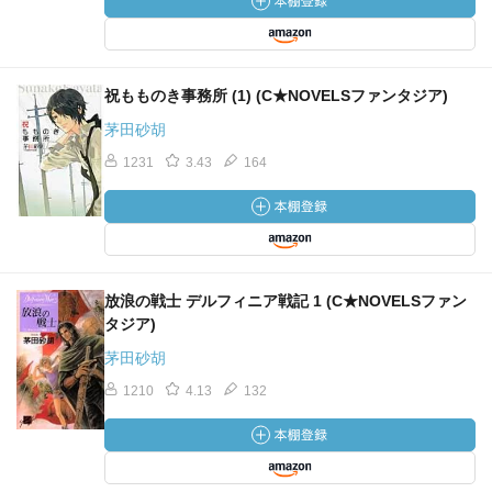
祝もものき事務所 (1) (C★NOVELSファンタジア)
茅田砂胡
1231
3.43
164
放浪の戦士 デルフィニア戦記 1 (C★NOVELSファン
タジア)
茅田砂胡
1210
4.13
132