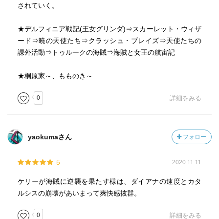
されていく。
★デルフィニア戦記(王女グリンダ)⇒スカーレット・ウィザ
ード⇒暁の天使たち⇒クラッシュ・ブレイズ⇒天使たちの
課外活動⇒トゥルークの海賊⇒海賊と女王の航宙記
★桐原家～、もものき～
0
詳細をみる
yaokumaさん
フォロー
5
2020.11.11
ケリーが海賊に逆襲を果たす様は、ダイアナの速度とカタ
ルシスの崩壊があいまって爽快感抜群。
0
詳細をみる