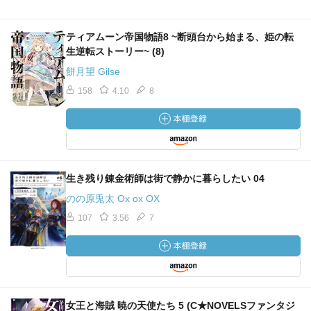
ティアムーン帝国物語8 ~断頭台から始まる、姫の転
生逆転ストーリー~ (8)
餅月望 Gilse
158
4.10
8
生き残り錬金術師は街で静かに暮らしたい 04
のの原兎太 Ox ox OX
107
3.56
7
女王と海賊 暁の天使たち 5 (C★NOVELSファンタジ