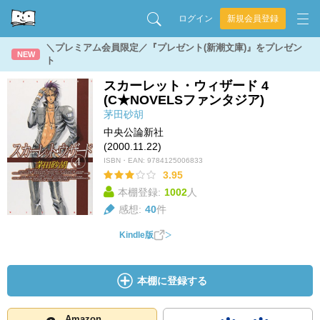
ログイン
新規会員登録
＼プレミアム会員限定／『プレゼント(新潮文庫)』をプレゼン
NEW
ト
スカーレット・ウィザード 4
(C★NOVELSファンタジア)
茅田砂胡
中央公論新社
(2000.11.22)
ISBN・EAN:
9784125006833
3.95
本棚登録:
1002
人
感想:
40
件
Kindle版
本棚に登録する
Amazon