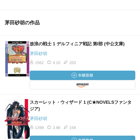
茅田砂胡の作品
放浪の戦士 1 デルフィニア戦記 第I部 (中公文庫)
茅田砂胡
1562
4.10
203
スカーレット・ウィザード 1 (C★NOVELSファンタ
ジア)
茅田砂胡
1399
3.98
159