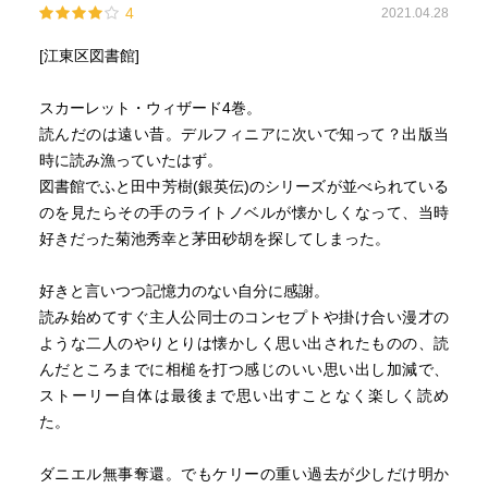
4
2021.04.28
[江東区図書館]
スカーレット・ウィザード4巻。
読んだのは遠い昔。デルフィニアに次いで知って？出版当
時に読み漁っていたはず。
図書館でふと田中芳樹(銀英伝)のシリーズが並べられている
のを見たらその手のライトノベルが懐かしくなって、当時
好きだった菊池秀幸と茅田砂胡を探してしまった。
好きと言いつつ記憶力のない自分に感謝。
読み始めてすぐ主人公同士のコンセプトや掛け合い漫才の
ような二人のやりとりは懐かしく思い出されたものの、読
んだところまでに相槌を打つ感じのいい思い出し加減で、
ストーリー自体は最後まで思い出すことなく楽しく読め
た。
ダニエル無事奪還。でもケリーの重い過去が少しだけ明か