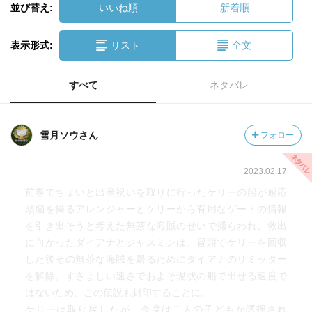
並び替え:
いいね順
新着順
表示形式:
リスト
全文
すべて
ネタバレ
雪月ソウさん
フォロー
2023.02.17
前巻でちょいと出産祝いを取りに行ったケリーの船が感応
頭脳を操るアレンジャーとケリーから有用なゲートの情報
を引き出そうと考えた無茶な海賊のせいで捕らわれ、救出
に向かったダイアナとジャスミンは、冒頭でケリーを回収
した後その無茶な海賊を屠るためにダイアナのリミッター
を解除。すさまじい速さでおよそ現状の船で出せる速度で
はないため、この伝説も封印することに。
ケリーは取り戻したが、今度は二人の子どもが誘拐され