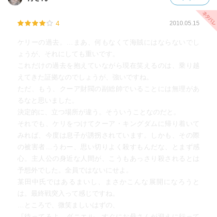
4
2010.05.15
ケリーの過去。…まあ、何もなくて海賊にはならないでし
ょうが、それにしても重いです。
これだけの過去を抱えていながら現在笑えるのは、乗り越
えてきた証拠なのでしょうが、強いですね。
ただ、もう、クーア財閥の副総帥でいることには無理があ
るなと思いました。
決定的に、立つ場所が違う。そういうことなのだと。
それでも、ケリをつけてクーア・キングダムに帰り着いて
みれば、今度は息子が誘拐されています。しかも、その際
の被害者…うわー、思い切りよく殺すもんだな、とまず感
心。主人公の身近な人間が、こうもあっさり殺されるとは
予想外でした。全員ではないにせよ。
某田中氏ではあるまいし、まさかこんな展開になろうと
は。最終戦突入って感じですね。
…ところで、微笑ましいはずの、
『待ってろよ。ダニエル。すぐにお母さんが迎えに行って