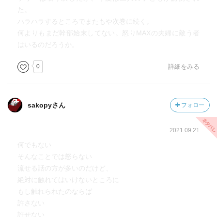
た。
ハラハラするところでまたもや次巻に続く。
何よりもまだ幹部始末してない。怒りMAXの夫婦に敵う者
はいるのだろうか。
0
詳細をみる
sakopyさん
フォロー
2021.09.21
何でもない
そんなことでは怒らない
流せる話の方が多いのだけど、
絶対に触れてはいけないところに
もし触れられたのならば
許さない
許せない