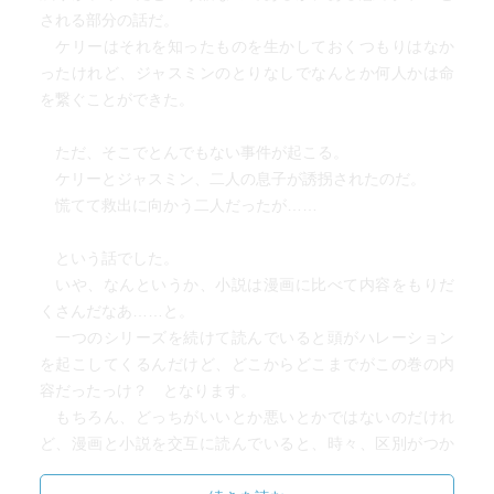
される部分の話だ。
ケリーはそれを知ったものを生かしておくつもりはなか
ったけれど、ジャスミンのとりなしでなんとか何人かは命
を繋ぐことができた。
ただ、そこでとんでもない事件が起こる。
ケリーとジャスミン、二人の息子が誘拐されたのだ。
慌てて救出に向かう二人だったが……
という話でした。
いや、なんというか、小説は漫画に比べて内容をもりだ
くさんだなあ……と。
一つのシリーズを続けて読んでいると頭がハレーション
を起こしてくるんだけど、どこからどこまでがこの巻の内
容だったっけ？ となります。
もちろん、どっちがいいとか悪いとかではないのだけれ
ど、漫画と小説を交互に読んでいると、時々、区別がつか
なくなって、びっくりします。