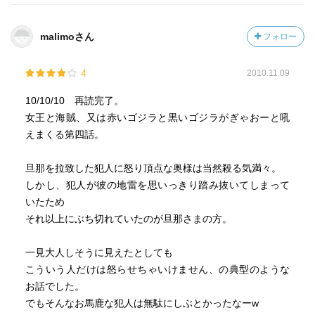
malimoさん
フォロー
4
2010.11.09
10/10/10 再読完了。
女王と海賊、又は赤いゴジラと黒いゴジラがぎゃおーと吼
えまくる第四話。
旦那を拉致した犯人に怒り頂点な奥様は当然殺る気満々。
しかし、犯人が彼の地雷を思いっきり踏み抜いてしまって
いたため
それ以上にぶち切れていたのが旦那さまの方。
一見大人しそうに見えたとしても
こういう人だけは怒らせちゃいけません、の典型のような
お話でした。
でもそんなお馬鹿な犯人は無駄にしぶとかったなーw