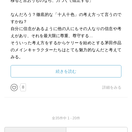
移ると言おうものなら、力づくで阻止する」
なんだろう？徹底的な「十人十色」の考え方って言うので
すかね？
自分に信念があるように他の人にもその人なりの信念や考
えがあり、それを最大限に尊重、尊守する…
そういった考え方をするからケリーを始めとする茅田作品
のメインキャラクターたちはとても魅力的なんだと考えて
みる。
続きを読む
0
詳細をみる
全35件中 1 - 20件