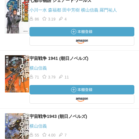
七都市物語 シェアードワールズ
小川一水 森福都 田中芳樹 横山信義 羅門祐人
86
3.19
4
宇宙戦争 1941 (朝日ノベルズ)
横山信義
71
3.79
11
宇宙戦争1943 (朝日ノベルズ)
横山信義
55
4.00
7