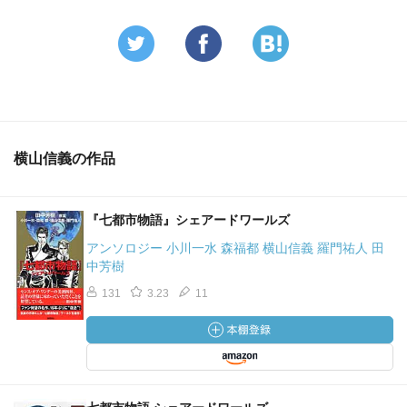
横山信義の作品
『七都市物語』シェアードワールズ
アンソロジー 小川一水 森福都 横山信義 羅門祐人 田
中芳樹
131
3.23
11