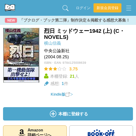
ログイン
新規会員登録
「ブクログ・ブック第二弾」制作決定＆掲載する感想大募集！
NEW
烈日 ミッドウェー1942 (上) (C・
NOVELS)
横山信義
中央公論新社
(2004.08.25)
ISBN・EAN:
9784125008639
3.75
本棚登録:
21
人
感想:
1
件
Kindle版
本棚に登録する
Amazon
詳細ページへ