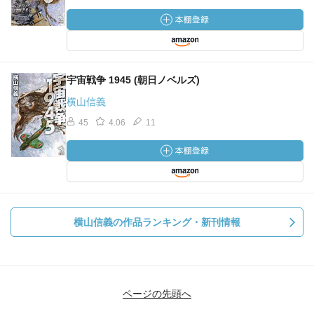
宇宙戦争 1945 (朝日ノベルズ)
横山信義
45
4.06
11
横山信義の作品ランキング・新刊情報
ページの先頭へ