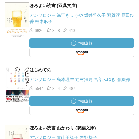
ほろよい読書 (双葉文庫)
アンソロジー 織守きょうや 坂井希久子 額賀澪 原田ひ
香 柚木麻子
6926
3.68
413
はじめての
アンソロジー 島本理生 辻村深月 宮部みゆき 森絵都
5544
3.64
487
ほろよい読書 おかわり (双葉文庫)
アンソロジー 青山美智子 朱野帰子