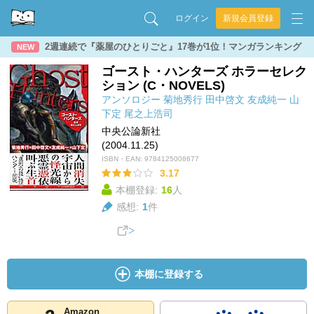
ログイン
新規会員登録
2週連続で『薬屋のひとりごと』17巻が1位！マンガランキング
NEW
ゴースト・ハンターズ ホラーセレク
ション (C・NOVELS)
アンソロジー
菊地秀行
田中啓文
友成純一
山
下定
尾之上浩司
中央公論新社
(2004.11.25)
ISBN・EAN:
9784125008677
3.17
本棚登録:
16
人
感想:
1
件
本棚に登録する
Amazon