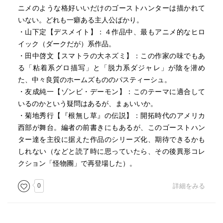
ニメのような格好いいだけのゴーストハンターは描かれて
いない。どれも一癖ある主人公ばかり。
・山下定【デスメイト】：４作品中、最もアニメ的なヒロ
イック（ダークだが）系作品。
・田中啓文【スマトラの大ネズミ】：この作家の味でもあ
る「粘着系グロ描写」と「脱力系ダジャレ」が陰を潜め
た、中々良質のホームズもののパスティーシュ。
・友成純一【ゾンビ・デーモン】：このテーマに適合して
いるのかという疑問はあるが、まぁいいか。
・菊地秀行【『根無し草』の伝説】：開拓時代のアメリカ
西部が舞台。編者の前書きにもあるが、このゴーストハン
ター達を主役に据えた作品のシリーズ化、期待できるかも
しれない（などと読了時に思っていたら、その後異形コレ
クション「怪物團」で再登場した）。
0
詳細をみる