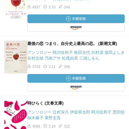
4937
3.70
244
最後の恋 つまり、自分史上最高の恋。 (新潮文庫)
アンソロジー 阿川佐和子 角田光代 沢村凛 柴田よしき
谷村志穂 乃南アサ 松尾由美 三浦しをん
4709
3.21
398
時ひらく (文春文庫)
アンソロジー 辻村深月 伊坂幸太郎 阿川佐和子 恩田陸
柚木麻子 東野圭吾
4086
3.18
322