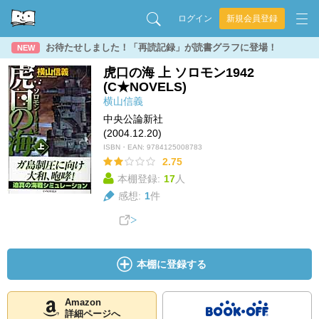
ログイン
新規会員登録
お待たせしました！「再読記録」が読書グラフに登場！
NEW
虎口の海 上 ソロモン1942
(C★NOVELS)
横山信義
中央公論新社
(2004.12.20)
ISBN・EAN:
9784125008783
2.75
本棚登録:
17
人
感想:
1
件
本棚に登録する
Amazon
詳細ページへ