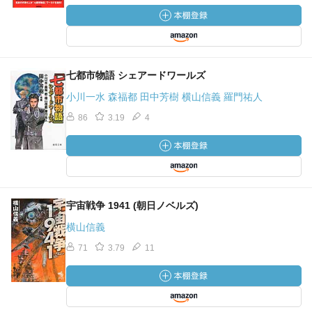
七都市物語 シェアードワールズ
小川一水 森福都 田中芳樹 横山信義 羅門祐人
86
3.19
4
宇宙戦争 1941 (朝日ノベルズ)
横山信義
71
3.79
11