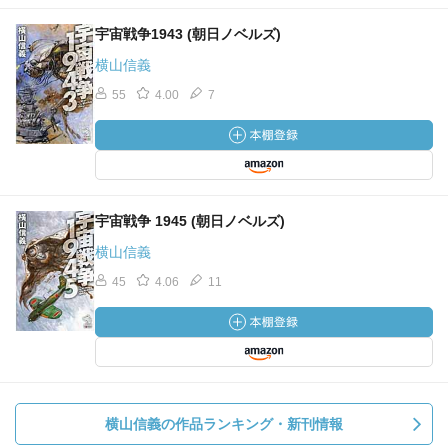
宇宙戦争1943 (朝日ノベルズ)
横山信義
55
4.00
7
宇宙戦争 1945 (朝日ノベルズ)
横山信義
45
4.06
11
横山信義の作品ランキング・新刊情報