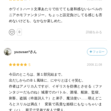
ホワイトハート文庫あたりで出てても違和感ないレベルの
ニアホモファンタジー。ちょっと設定負けしてる感じも否
めないけども、なかなか楽しめた。
0
詳細をみる
yuzusan*さん
フォロー
5
2008.11.08
今日のところは、第１部完結まで。
出だしからのＢＬ風味に、にやりとほくそ笑む。
作者はアメリカ人ですが、イギリスを彷彿とさせる（ファ
ンタジーだものね）城塞でのバトル、酒場、船旅、監獄、
刺客。盗賊（吟遊詩人？）と弟子、魔法使い……萌えどこ
ろとスリルは満点！ 変装で高貴な姫様にもなっちゃいま
す（♂）。親子で兄弟で友人で愛人。