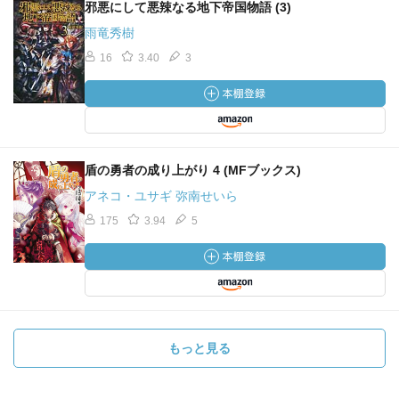
邪悪にして悪辣なる地下帝国物語 (3)
雨竜秀樹
16
3.40
3
盾の勇者の成り上がり 4 (MFブックス)
アネコ・ユサギ 弥南せいら
175
3.94
5
もっと見る