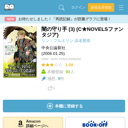
ログイン
新規会員登録
お待たせしました！「再読記録」が読書グラフに登場！
NEW
闇の守り手 (3) (C★NOVELSファン
タジア)
リン・フルエリン
浜名那奈
中央公論新社
(2006.01.25)
ISBN・EAN:
9784125009292
3.58
本棚登録:
92
人
感想:
9
件
本棚に登録する
Amazon
詳細ページへ