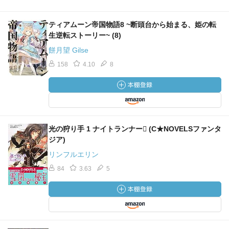
ティアムーン帝国物語8 ~断頭台から始まる、姫の転
生逆転ストーリー~ (8)
餅月望 Gilse
158
4.10
8
光の狩り手 1 ナイトランナー (C★NOVELSファンタ
ジア)
リンフルエリン
84
3.63
5