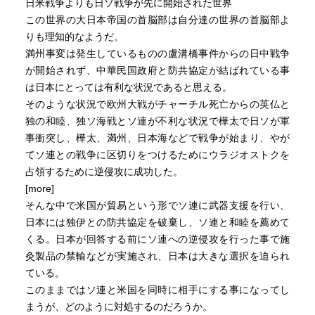
日米戦争よりも日ソ戦争が先に開始された世界
この世界の大日本帝国の首脳部は自分達の世界の首脳部よ
りも理知的なようだ。
満州事変は発生しているものの盧溝橋事件からの日中戦争
が開始されず、中華民国政府と防共協定が結ばれている事
は日本にとっては有利な状況であると思える。
そのような状況で欧州大戦がチャーチル死亡からの英仏と
独の和睦、独ソ海戦とソ連が不利な状況で樺太で日ソが軍
事衝突し、樺太、満州、日本海などで戦争が始まり、やが
てソ連との戦争に区切りをつけるためにウラジオストクを
占領するために逆侵攻に成功した。
[more]
そんな中で米国が貿易という形でソ連に武器支援を行い、
日本には独伊との防共協定を破棄し、ソ連と和睦を薦めて
くる。日本が回答する前にソ連への逆侵攻を行った事で施
灸製品の禁輸などが実施され、日本は大きな選択を迫られ
ている。
このままではソ連と米国を同時に相手にする事になってし
まうが、どのように対処するのだろうか。