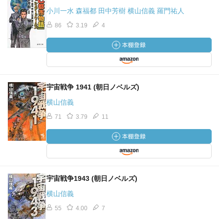
小川一水 森福都 田中芳樹 横山信義 羅門祐人
86
3.19
4
宇宙戦争 1941 (朝日ノベルズ)
横山信義
71
3.79
11
宇宙戦争1943 (朝日ノベルズ)
横山信義
55
4.00
7