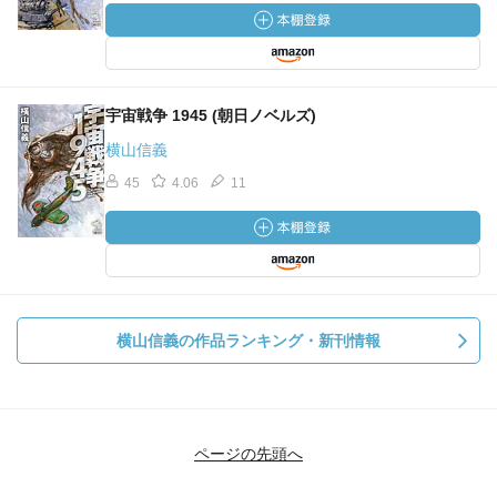
宇宙戦争 1945 (朝日ノベルズ)
横山信義
45
4.06
11
横山信義の作品ランキング・新刊情報
ページの先頭へ