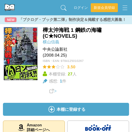
ログイン
新規会員登録
「ブクログ・ブック第二弾」制作決定＆掲載する感想大募集！
NEW
樺太沖海戦 1 鋼鉄の海嘯
(C★NOVELS)
横山信義
中央公論新社
(2008.04.25)
ISBN・EAN:
9784125010267
3.50
本棚登録:
27
人
感想:
1
件
本棚に登録する
Amazon
詳細ページへ