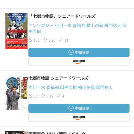
『七都市物語』シェアードワールズ
アンソロジー 小川一水 森福都 横山信義 羅門祐人 田
中芳樹
131
3.23
11
七都市物語 シェアードワールズ
小川一水 森福都 田中芳樹 横山信義 羅門祐人
86
3.19
4