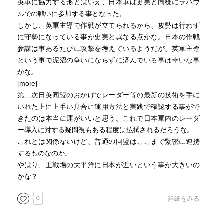
英軍に協力する形とはいえ、日本軍は史実と同様にラバウ
ルでの戦いに参加する事となった。
しかし、英軍主導で作戦が立てられるから、攻勢は行わず
に守勢になっている事が史実と異なる点かな。日本の作戦
参謀は事あるたびに攻撃を考えているようだが、英軍主導
という事で泥沼の争いにならずに済んでいる事は幸いな事
かな。
[more]
第二次日英同盟のおかげでレーダー等の最新の技術を手に
いれた上に上手い具合に運用方法と実践で確認する事がで
きたのは本当に運がいいと思う。これで日本軍内のレーダ
ー導入に対する疑問視もある程度は払拭されるだろうな。
これとは関係ないけど、普通の同盟はここまで緊密に連携
するものなのか。
やはり、主戦場の太平洋に日本が近いという事が大きいの
かな？
0
詳細をみる