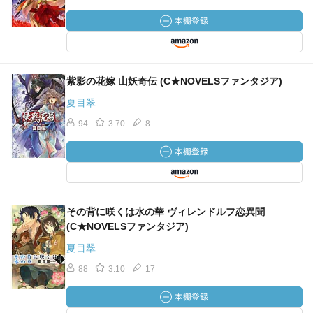
紫影の花嫁 山妖奇伝 (C★NOVELSファンタジア)
夏目翠
94
3.70
8
その背に咲くは水の華 ヴィレンドルフ恋異聞
(C★NOVELSファンタジア)
夏目翠
88
3.10
17