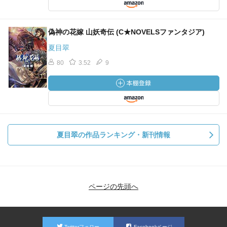
偽神の花嫁 山妖奇伝 (C★NOVELSファンタジア)
夏目翠
80
3.52
9
夏目翠の作品ランキング・新刊情報
ページの先頭へ
Twitterフォロー
Facebookページ