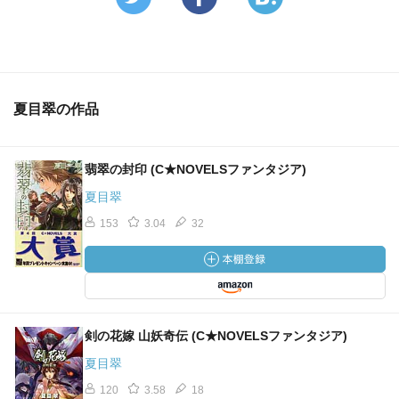
夏目翠の作品
翡翠の封印 (C★NOVELSファンタジア)
夏目翠
153
3.04
32
剣の花嫁 山妖奇伝 (C★NOVELSファンタジア)
夏目翠
120
3.58
18