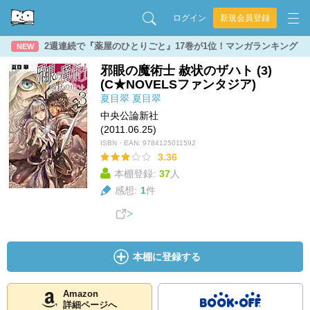
ログイン
新規会員登録
2週連続で『薬屋のひとりごと』17巻が1位！マンガランキング
NEW
邪眼の魔術士 赦状のザハト (3)
(C★NOVELSファンタジア)
夏目翠
夏目翠
中央公論新社
(2011.06.25)
ISBN・EAN:
9784125011592
3.36
本棚登録:
37
人
感想:
1
件
本棚に登録する
Amazon
詳細ページへ