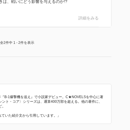
きは、戦いにどう影響を与えるのか!?
詳細をみる
全2件中 1 - 2件を表示
年『B-1爆撃機を追え』で小説家デビュー。C★NOVELSを中心に著
レント・コア〉シリーズは、通算400万部を超える。他の著作に、
ど。
われていた紹介文から引用しています。」