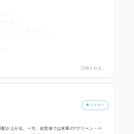
ているな
軍中将殿が
たな。。。って感じました。
か、ってところなんでしょうが。
みです。
詳細をみる
フォロー
軍配が上がる。一方、佐世保では米軍の?グリーン・ベ