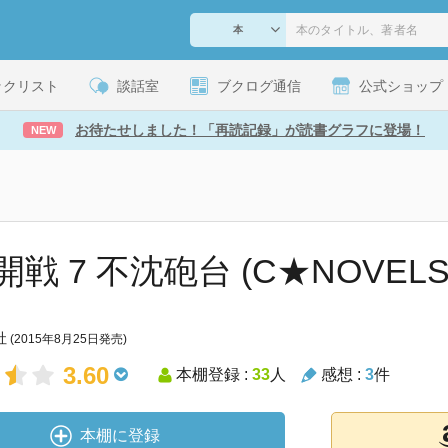
ックリスト
談話室
ブクログ通信
公式ショップ
お待たせしました！「再読記録」が読書グラフに登場！
NEW
戦 7 不沈砲台 (C★NOVELS
社
(2015年8月25日発売)
3.60
本棚登録 :
33
人
感想 :
3
件
本棚に登録