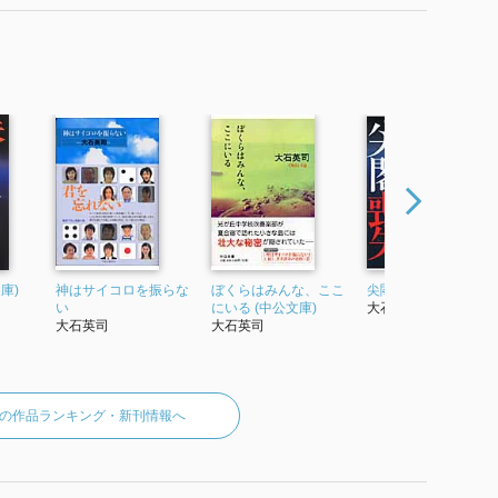
庫)
神はサイコロを振らな
ぼくらはみんな、ここ
尖閣喪失
い
にいる (中公文庫)
大石英司
大石英司
大石英司
の作品ランキング・新刊情報へ