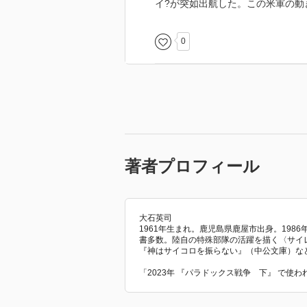
イ?が突如出航した。この米軍の動
0
著者プロフィール
大石英司
1961年生まれ。鹿児島県鹿屋市出身。1986
書多数。陸自の特殊部隊の活躍を描く〈サイ
『神はサイコロを振らない』（中公文庫）な
「2023年 『パラドックス戦争 下』 で使