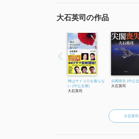
大石英司の作品
神はサイコロを振らな
尖閣喪失 (中公文
い (中公文庫)
大石英司
大石英司
大石英司