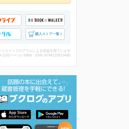
購入ストア一覧
ィリエイトプログラムによる収益を得ています
・本 (232ページ) / ISBN・EAN: 9784125013480