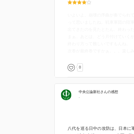
いよいよ、崩壊の序曲が奏でられ
って思いましたね。戦車軍団の陸
出てきたのを見たとたん、終わっ
まぁ、あとは、どう片付けていく
終わり方って難しいですもんね。
次巻が最終巻ですかぁ。。。楽し
0
中央公論新社
さん
の感想
-
八代を巡る日中の攻防は、日本に