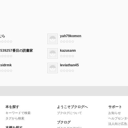
むら
yah79komen
1539257番目の読書家
kazusann
ksidrmk
leviathan45
本を探す
ようこそブクログへ
サポート
キーワードで検索
ブクログについて
お知らせ
タグから検索
ヘルプセンタ
ブクログ
法人向け広告
本棚を探す