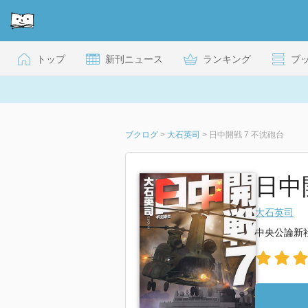
トップ
新刊ニュース
ランキング
ブ
ブクログ
>
大石英司
>
日中開戦 7 不沈砲台
日中開
大石英司
中央公論新