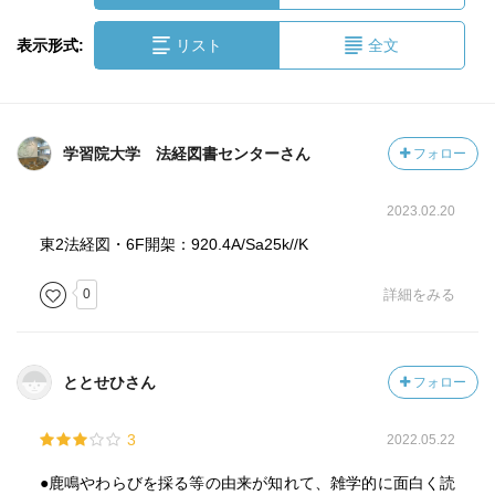
表示形式:
リスト
全文
学習院大学 法経図書センターさん
フォロー
2023.02.20
東2法経図・6F開架：920.4A/Sa25k//K
0
詳細をみる
ととせひさん
フォロー
3
2022.05.22
●鹿鳴やわらびを採る等の由来が知れて、雑学的に面白く読