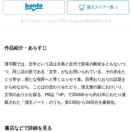
購入ストア一覧
本ページはアフィリエイトプログラムによる収益を得ています
作品紹介・あらすじ
漢字圏では、文学という語は古典と近代で意味の断絶をともないつ
つ、同じ語の形である「文学」がなお用いられている。その糸をた
ぐり寄せ，新たな視界へと導くエッセイ集。四季おりおりの話題を
からめながら、ことばの交わりをたどり、漢文脈の森にわけいり、
文学のありかを探る。PR誌『UP』で2006年から約11年にわたり連
載された「漢文ノート」のうち、第13回から24回分を書籍化。
書店などで詳細を見る