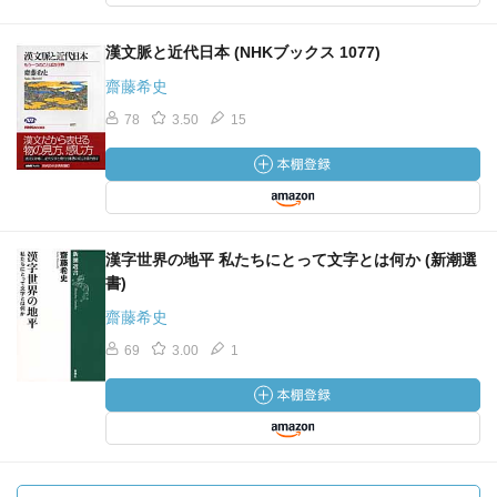
漢文脈と近代日本 (NHKブックス 1077)
齋藤希史
78
3.50
15
漢字世界の地平 私たちにとって文字とは何か (新潮選
書)
齋藤希史
69
3.00
1