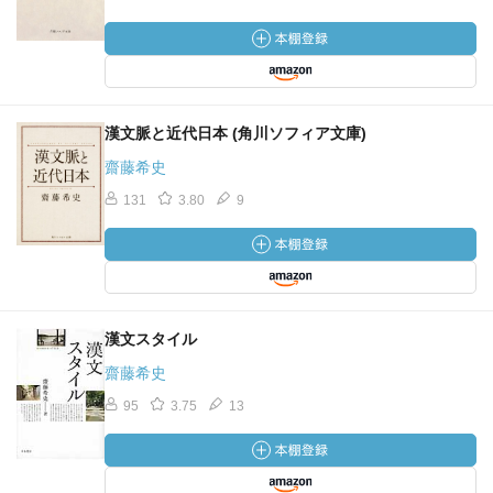
漢文脈と近代日本 (角川ソフィア文庫)
齋藤希史
131
3.80
9
漢文スタイル
齋藤希史
95
3.75
13