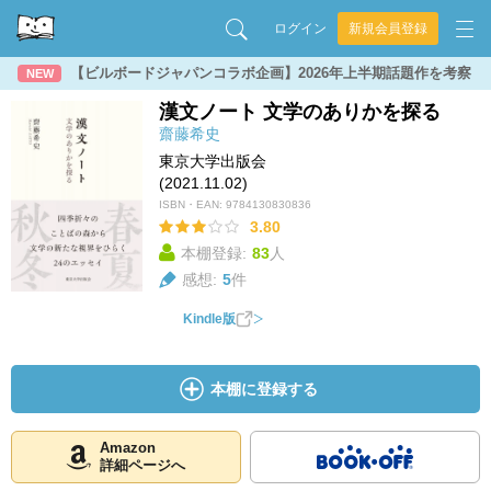
ログイン
新規会員登録
【ビルボードジャパンコラボ企画】2026年上半期話題作を考察
NEW
漢文ノート 文学のありかを探る
齋藤希史
東京大学出版会
(2021.11.02)
ISBN・EAN:
9784130830836
3.80
本棚登録:
83
人
感想:
5
件
Kindle版
本棚に登録する
Amazon
詳細ページへ